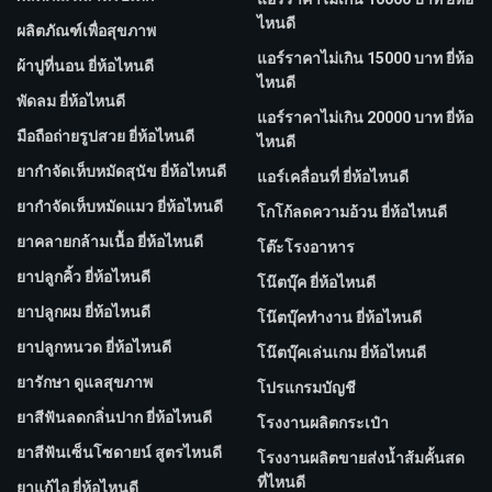
ไหนดี
ผลิตภัณฑ์เพื่อสุขภาพ
แอร์ราคาไม่เกิน 15000 บาท ยี่ห้อ
ผ้าปูที่นอน ยี่ห้อไหนดี
ไหนดี
พัดลม ยี่ห้อไหนดี
แอร์ราคาไม่เกิน 20000 บาท ยี่ห้อ
มือถือถ่ายรูปสวย ยี่ห้อไหนดี
ไหนดี
ยากำจัดเห็บหมัดสุนัข ยี่ห้อไหนดี
แอร์เคลื่อนที่ ยี่ห้อไหนดี
ยากำจัดเห็บหมัดแมว ยี่ห้อไหนดี
โกโก้ลดความอ้วน ยี่ห้อไหนดี
ยาคลายกล้ามเนื้อ ยี่ห้อไหนดี
โต๊ะโรงอาหาร
ยาปลูกคิ้ว ยี่ห้อไหนดี
โน๊ตบุ๊ค ยี่ห้อไหนดี
ยาปลูกผม ยี่ห้อไหนดี
โน๊ตบุ๊คทำงาน ยี่ห้อไหนดี
ยาปลูกหนวด ยี่ห้อไหนดี
โน๊ตบุ๊คเล่นเกม ยี่ห้อไหนดี
ยารักษา ดูแลสุขภาพ
โปรแกรมบัญชี
ยาสีฟันลดกลิ่นปาก ยี่ห้อไหนดี
โรงงานผลิตกระเป๋า
ยาสีฟันเซ็นโซดายน์ สูตรไหนดี
โรงงานผลิตขายส่งน้ำส้มคั้นสด
ที่ไหนดี
ยาแก้ไอ ยี่ห้อไหนดี