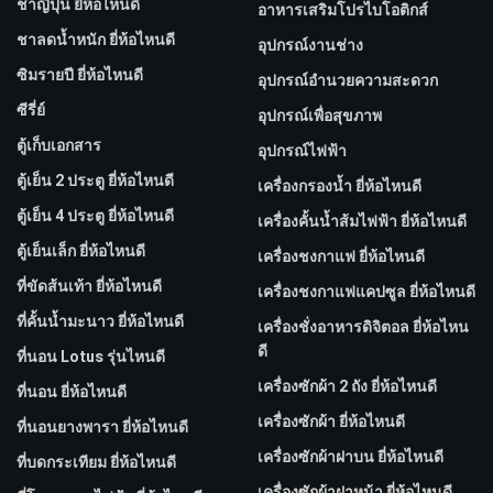
ชาญี่ปุ่น ยี่ห้อไหนดี
อาหารเสริมโปรไบโอติกส์
ชาลดน้ำหนัก ยี่ห้อไหนดี
อุปกรณ์งานช่าง
ซิมรายปี ยี่ห้อไหนดี
อุปกรณ์อำนวยความสะดวก
ซีรี่ย์
อุปกรณ์เพื่อสุขภาพ
ตู้เก็บเอกสาร
อุปกรณ์ไฟฟ้า
ตู้เย็น 2 ประตู ยี่ห้อไหนดี
เครื่องกรองน้ำ ยี่ห้อไหนดี
ตู้เย็น 4 ประตู ยี่ห้อไหนดี
เครื่องคั้นน้ำส้มไฟฟ้า ยี่ห้อไหนดี
ตู้เย็นเล็ก ยี่ห้อไหนดี
เครื่องชงกาแฟ ยี่ห้อไหนดี
ที่ขัดส้นเท้า ยี่ห้อไหนดี
เครื่องชงกาแฟแคปซูล ยี่ห้อไหนดี
ที่คั้นน้ำมะนาว ยี่ห้อไหนดี
เครื่องชั่งอาหารดิจิตอล ยี่ห้อไหน
ดี
ที่นอน Lotus รุ่นไหนดี
เครื่องซักผ้า 2 ถัง ยี่ห้อไหนดี
ที่นอน ยี่ห้อไหนดี
เครื่องซักผ้า ยี่ห้อไหนดี
ที่นอนยางพารา ยี่ห้อไหนดี
เครื่องซักผ้าฝาบน ยี่ห้อไหนดี
ที่บดกระเทียม ยี่ห้อไหนดี
เครื่องซักผ้าฝาหน้า ยี่ห้อไหนดี