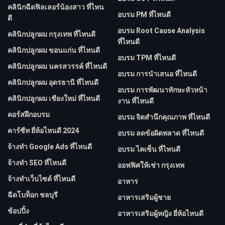
คลินิกฉีดฟิลเลอร์น้องสาว ที่ไหน
อบรม PM ที่ไหนดี
ดี
อบรม Root Cause Analysis
คลินิกปลูกผม กรุงเทพ ที่ไหนดี
ที่ไหนดี
คลินิกปลูกผม ขอนแก่น ที่ไหนดี
อบรม TPM ที่ไหนดี
คลินิกปลูกผม นครสวรรค์ ที่ไหนดี
อบรม การนำเสนอ ที่ไหนดี
คลินิกปลูกผม อุดรธานี ที่ไหนดี
อบรม การพัฒนาทักษะหัวหน้า
คลินิกปลูกผม เชียงใหม่ ที่ไหนดี
งาน ที่ไหนดี
คอร์สฝึกอบรม
อบรม จิตสำนึกคุณภาพ ที่ไหนดี
คาร์ซีท ยี่ห้อไหนดี 2024
อบรม ลดข้อผิดพลาด ที่ไหนดี
จ้างทํา Google Ads ที่ไหนดี
อบรม ไคเซ็น ที่ไหนดี
จ้างทํา SEO ที่ไหนดี
ออฟฟิศให้เช่า กรุงเทพ
จ้างทําเว็บไซต์ ที่ไหนดี
อาหาร
ฉีดโบท็อก ชลบุรี
อาหารเสริมผู้ชาย
ช้อปปิ้ง
อาหารเสริมผู้หญิง ยี่ห้อไหนดี