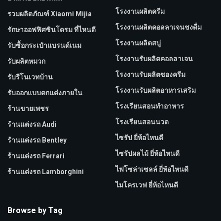
โรงงานผลิตครีม
รวมผลิตภัณฑ์ Xiaomi Mijia
โรงงานผลิตคอลลาเจนชงดื่ม
รักษาออฟฟิศซินโดรม ที่ไหนดี
โรงงานผลิตสบู่
รับซื้อกระเป๋าแบรนด์เนม
โรงงานรับผลิตคอลลาเจน
รับผลิตหมวก
โรงงานรับผลิตซองครีม
รับรีโนเวทบ้าน
โรงงานรับผลิตอาหารเสริม
รับออกแบบตกแต่งภายใน
โรงเรียนสอนทำอาหาร
ร้านขายเพชร
โรงเรียนสอนนวด
ร้านแต่งรถ Audi
ไซรัป ยี่ห้อไหนดี
ร้านแต่งรถ Bentley
ไซรัปผลไม้ ยี่ห้อไหนดี
ร้านแต่งรถ Ferrari
ไฟโซล่าเซลล์ ยี่ห้อไหนดี
ร้านแต่งรถ Lamborghini
ไมโครเวฟ ยี่ห้อไหนดี
Browse by Tag