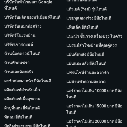
แก้วปั่น ยี่ห้อไหนดี
บริษัทรับทําโฆษณา Google
ที่ไหนดี
แก้วเยติ (Yeti) รุ่นไหนดี
บริษัทรับผลิตของพรีเมี่ยม ที่ไหนดี
แชมพูลดผมร่วง ยี่ห้อไหนดี
บริษัทรับเหมาก่อสร้าง
แท็บเล็ต ยี่ห้อไหนดี
บริษัทรีโนเวทบ้าน
แนะนำ ชั้นวางเครื่องปรุง ในครัว
บริษัทเช่ารถยนต์
แบรนด์ลำโพงบ้านที่คุณคู่ควร
บ้านน็อคดาวน์ ไหนดี
แผ่นดัดหลัง ยี่ห้อไหนดี
บ้านพักคนชรา
แผ่นแปะหลัง ยี่ห้อไหนดี
บ้านและห้องครัว
แฟรนไชส์ร้านสะดวกซัก
ผงซักฟอกฝาหน้า ยี่ห้อไหนดี
แม่บ้านทำความสะอาด
ผลิตภัณฑ์สำหรับเด็ก
แอร์ราคาไม่เกิน 10000 บาท ยี่ห้อ
ไหนดี
ผลิตภัณฑ์เพื่อสุขภาพ
แอร์ราคาไม่เกิน 15000 บาท ยี่ห้อ
ผ้าปูที่นอน ยี่ห้อไหนดี
ไหนดี
พัดลม ยี่ห้อไหนดี
แอร์ราคาไม่เกิน 20000 บาท ยี่ห้อ
มือถือถ่ายรูปสวย ยี่ห้อไหนดี