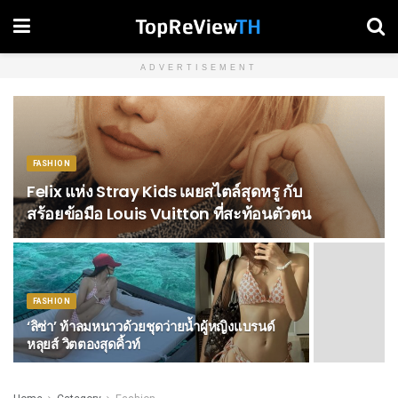
ADVERTISEMENT
FASHION
Felix แห่ง Stray Kids เผยสไตล์สุดหรู กับ
สร้อยข้อมือ Louis Vuitton ที่สะท้อนตัวตน
FASHION
‘ลิซ่า’ ท้าลมหนาวด้วยชุดว่ายน้ำผู้หญิงแบรนด์
หลุยส์ วิตตองสุดคิ้วท์