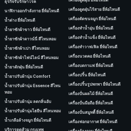
เครื่องดูดฝุ่น ยี่ห้อไหนดี
ธุรกิจรับรักษาโรค
เครื่องดูดฝุ่นไร้สาย ยี่ห้อไหนดี
นาฬิกาออกกำลังกาย ยี่ห้อไหนดี
เครื่องตัดขนจมูก ยี่ห้อไหนดี
น้ำด่าง ยี่ห้อไหนดี
เครื่องทำน้ำอุ่น ยี่ห้อไหนดี
น้ำยาซักผ้าขาว ยี่ห้อไหนดี
เครื่องทำน้ำแข็ง ยี่ห้อไหนดี
น้ำยาซักผ้าดาวน์นี่ สีไหนหอม
เครื่องทำวาฟเฟิล ยี่ห้อไหนดี
น้ำยาซักผ้าเปา สีไหนหอม
เครื่องนวดคอ ยี่ห้อไหนดี
น้ำยาซักผ้าไฟน์ไลน์ สีไหนหอม
เครื่องบดกาแฟ ยี่ห้อไหนดี
น้ำยาดักฝุ่น ยี่ห้อไหนดี
เครื่องปริ้น ยี่ห้อไหนดี
น้ำยาปรับผ้านุ่ม Comfort
เครื่องปริ้นรูปพกพา ยี่ห้อไหนดี
น้ำยาปรับผ้านุ่ม Essence สีไหน
หอม
เครื่องปั่นผลไม้ ยี่ห้อไหนดี
น้ำยาปรับผ้านุ่ม ลดกลิ่นอับ
เครื่องปั่นมือถือ ยี่ห้อไหนดี
น้ำยาปรับผ้านุ่มไฮยีน สีไหนหอม
เครื่องปั่นสมูทตี้ ยี่ห้อไหนดี
น้ำเกลือล้างจมูก ยี่ห้อไหนดี
เครื่องฟอกอากาศ ยี่ห้อไหนดี
บริการดูดส้วม กรุงเทพ