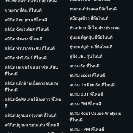
กาแฟลดความอ้วน ยี่ห้อไหนดี
หมอนแก้ปวดคอ ยี่ห้อไหนดี
ขายฝากที่ดิน ที่ไหนดี
หม้อหุงข้าว ยี่ห้อไหนดี
คลินิก Sculptra ที่ไหนดี
หัวแปลงปลั๊กไฟ ต่างประเทศ
คลินิก ฉีดเรเดียส ที่ไหนดี
หุ่นยนต์ดูดฝุ่น ยี่ห้อไหนดี
คลินิก ทำคาง ที่ไหนดี
หุ่นยนต์ถูบ้าน ยี่ห้อไหนดี
คลินิก ทำปากกระจับ ที่ไหนดี
หูฟัง JBL รุ่นไหนดี
คลินิก ทำวีเนียร์ ที่ไหนดี
อบรม 5ส ที่ไหนดี
คลินิก เลเซอร์ขนบราซิลเลี่ยน
ที่ไหนดี
อบรม Excel ที่ไหนดี
คลินิก แก้กล้ามเนื้อตาอ่อนแรง
อบรม Ho Ren So ที่ไหนดี
ที่ไหนดี
อบรม OJT ที่ไหนดี
คลินิกฉีดฟิลเลอร์น้องสาว ที่ไหน
อบรม PM ที่ไหนดี
ดี
อบรม Root Cause Analysis
คลินิกปลูกผม กรุงเทพ ที่ไหนดี
ที่ไหนดี
คลินิกปลูกผม ขอนแก่น ที่ไหนดี
อบรม TPM ที่ไหนดี