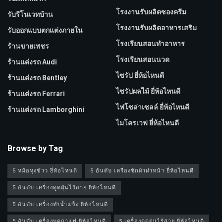
โรงงานรับผลิตซองครีม
รับรีโนเวทบ้าน
โรงงานรับผลิตอาหารเสริม
รับออกแบบตกแต่งภายใน
โรงเรียนสอนทำอาหาร
ร้านขายเพชร
โรงเรียนสอนนวด
ร้านแต่งรถ Audi
ไซรัป ยี่ห้อไหนดี
ร้านแต่งรถ Bentley
ไซรัปผลไม้ ยี่ห้อไหนดี
ร้านแต่งรถ Ferrari
ไฟโซล่าเซลล์ ยี่ห้อไหนดี
ร้านแต่งรถ Lamborghini
ไมโครเวฟ ยี่ห้อไหนดี
Browse by Tag
5 หม้อหุงข้าว ยี่ห้อไหนดี
5 อันดับ เครื่องซักผ้าฝาหน้า ยี่ห้อไหนดี
5 อันดับ เครื่องดูดฝุ่นไร้สาย ยี่ห้อไหนดี
5 อันดับ เครื่องทำน้ำแข็ง ยี่ห้อไหนดี
5 อันดับ เครื่องบดกาแฟ ยี่ห้อไหนดี
5 เครื่องดูดฝุ่นไร้สาย ยี่ห้อไหนดี