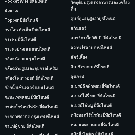
Pocket WIFI ยี่ห้อไหนดี
วัตถุดิบปรุงแต่งอาหารและเครื่อง
ดื่ม
Sports
ศูนย์ดูแลผู้สูงอายุ ที่ไหนดี
Topper ยี่ห้อไหนดี
สกินแคร์
กรรไกรตัดเล็บ ยี่ห้อไหนดี
สมาร์ทปลั๊ก Wi-Fi ยี่ห้อไหนดี
กระทะ ยี่ห้อไหนดี
สว่านไร้สาย ยี่ห้อไหนดี
กระทะย่างเนย แบบไหนดี
สัตว์เลี้ยง
กล้อง Canon รุ่นไหนดี
สินเชื่อรถยนต์ที่ไหนดี
กล้องถ่ายรูปและอุปกรณ์เสริม
สุขภาพ
กล้องโพลารอยด์ ยี่ห้อไหนดี
สเปรย์ฉีดผ้าหอม ยี่ห้อไหนดี
ก๊อกน้ำเซ็นเซอร์ แบบไหนดี
สเปรย์ไล่จิ้งจก ยี่ห้อไหนดี
กะทะเทฟล่อน ยี่ห้อไหนดี
สเปรย์ไล่หนู ยี่ห้อไหนดี
กาต้มน้ำร้อนไฟฟ้า ยี่ห้อไหนดี
หม้อทอดไร้น้ำมัน ยี่ห้อไหนดี
กายภาพบําบัด กรุงเทพ ที่ไหนดี
หมอนลดปวดคอ ยี่ห้อไหนดี
กาแฟผู้ชาย ยี่ห้อไหนดี
หม้อนึ่งไฟฟ้า ยี่ห้อไหนดี