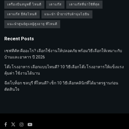
เครื่องปั่นสมูทตี้ ไหนดี
เตาแก๊ส
เตาแก๊สที่น่าใช้ที่สุด
เตาแก๊ส ยี่ห้อไหนดี
แนะนำ น้ำยาปรับผ้านุ่มไฮยีน
แนะนำศูนย์ดูแลผู้สูงอายุ ที่ไหนดี
Recent Posts
เซฟทีคัท คืออะไร? เลือกใช้งานให้ปลอดภัย พร้อมวิธีเลือกให้เหมาะกับ
บ้านและอาคาร ปี 2026
โต๊ะโรงอาหาร เลือกแบบไหนดี? 10 วิธีเลือกโต๊ะโรงอาหารให้แข็งแรง
คุ้มค่า ใช้งานได้นาน
ฉีดโบท็อก ชลบุรี ที่ไหนดี? เช็ก 10 วิธีเลือกคลินิกที่ได้มาตรฐานก่อน
ตัดสินใจ