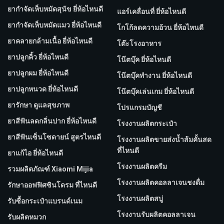
ยากำจัดเห็บหมัดสุนัข ยี่ห้อไหนดี
แอร์เคลื่อนที่ ยี่ห้อไหนดี
ยากำจัดเห็บหมัดแมว ยี่ห้อไหนดี
โกโก้ลดความอ้วน ยี่ห้อไหนดี
ยาคลายกล้ามเนื้อ ยี่ห้อไหนดี
โต๊ะโรงอาหาร
ยาปลูกคิ้ว ยี่ห้อไหนดี
โน๊ตบุ๊ค ยี่ห้อไหนดี
ยาปลูกผม ยี่ห้อไหนดี
โน๊ตบุ๊คทำงาน ยี่ห้อไหนดี
ยาปลูกหนวด ยี่ห้อไหนดี
โน๊ตบุ๊คเล่นเกม ยี่ห้อไหนดี
ยารักษา ดูแลสุขภาพ
โปรแกรมบัญชี
ยาสีฟันลดกลิ่นปาก ยี่ห้อไหนดี
โรงงานผลิตกระเป๋า
ยาสีฟันเซ็นโซดายน์ สูตรไหนดี
โรงงานผลิตขายส่งน้ำส้มคั้นสด
ที่ไหนดี
ยาแก้ไอ ยี่ห้อไหนดี
โรงงานผลิตครีม
รวมผลิตภัณฑ์ Xiaomi Mijia
โรงงานผลิตคอลลาเจนชงดื่ม
รักษาออฟฟิศซินโดรม ที่ไหนดี
โรงงานผลิตสบู่
รับซื้อกระเป๋าแบรนด์เนม
โรงงานรับผลิตคอลลาเจน
รับผลิตหมวก