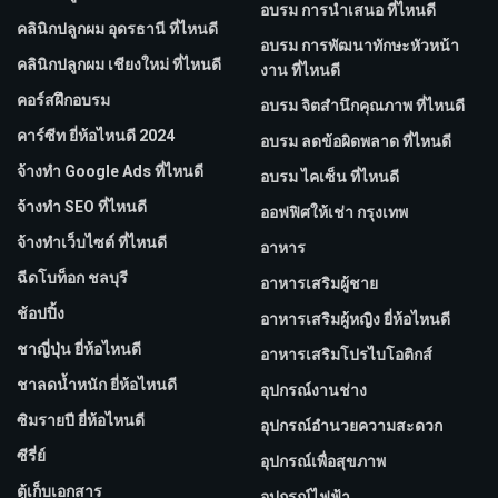
อบรม การนำเสนอ ที่ไหนดี
คลินิกปลูกผม อุดรธานี ที่ไหนดี
อบรม การพัฒนาทักษะหัวหน้า
คลินิกปลูกผม เชียงใหม่ ที่ไหนดี
งาน ที่ไหนดี
คอร์สฝึกอบรม
อบรม จิตสำนึกคุณภาพ ที่ไหนดี
คาร์ซีท ยี่ห้อไหนดี 2024
อบรม ลดข้อผิดพลาด ที่ไหนดี
จ้างทํา Google Ads ที่ไหนดี
อบรม ไคเซ็น ที่ไหนดี
จ้างทํา SEO ที่ไหนดี
ออฟฟิศให้เช่า กรุงเทพ
จ้างทําเว็บไซต์ ที่ไหนดี
อาหาร
ฉีดโบท็อก ชลบุรี
อาหารเสริมผู้ชาย
ช้อปปิ้ง
อาหารเสริมผู้หญิง ยี่ห้อไหนดี
ชาญี่ปุ่น ยี่ห้อไหนดี
อาหารเสริมโปรไบโอติกส์
ชาลดน้ำหนัก ยี่ห้อไหนดี
อุปกรณ์งานช่าง
ซิมรายปี ยี่ห้อไหนดี
อุปกรณ์อำนวยความสะดวก
ซีรี่ย์
อุปกรณ์เพื่อสุขภาพ
ตู้เก็บเอกสาร
อุปกรณ์ไฟฟ้า