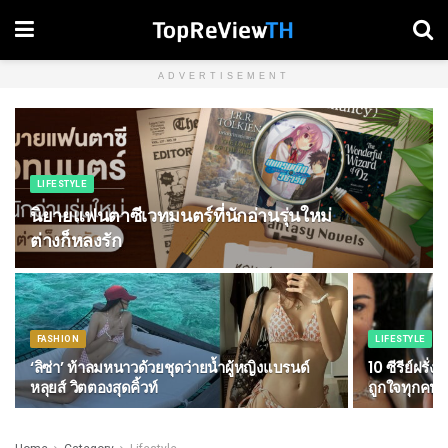
ADVERTISEMENT
LIFESTYLE
นิยายแฟนตาซีเวทมนตร์ที่นักอ่านรุ่นใหม่
ต่างก็หลงรัก
FASHION
LIFESTYLE
‘ลิซ่า’ ท้าลมหนาวด้วยชุดว่ายน้ำผู้หญิงแบรนด์
10 ซีรีย์ฝรั
หลุยส์ วิตตองสุดคิ้วท์
ถูกใจทุกคน