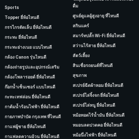
ดื่ม
Sports
ศูนย์ดูแลผู้สูงอายุ ที่ไหนดี
Topper ยี่ห้อไหนดี
สกินแคร์
กรรไกรตัดเล็บ ยี่ห้อไหนดี
สมาร์ทปลั๊ก Wi-Fi ยี่ห้อไหนดี
กระทะ ยี่ห้อไหนดี
สว่านไร้สาย ยี่ห้อไหนดี
กระทะย่างเนย แบบไหนดี
สัตว์เลี้ยง
กล้อง Canon รุ่นไหนดี
สินเชื่อรถยนต์ที่ไหนดี
กล้องถ่ายรูปและอุปกรณ์เสริม
สุขภาพ
กล้องโพลารอยด์ ยี่ห้อไหนดี
สเปรย์ฉีดผ้าหอม ยี่ห้อไหนดี
ก๊อกน้ำเซ็นเซอร์ แบบไหนดี
สเปรย์ไล่จิ้งจก ยี่ห้อไหนดี
กะทะเทฟล่อน ยี่ห้อไหนดี
สเปรย์ไล่หนู ยี่ห้อไหนดี
กาต้มน้ำร้อนไฟฟ้า ยี่ห้อไหนดี
หม้อทอดไร้น้ำมัน ยี่ห้อไหนดี
กายภาพบําบัด กรุงเทพ ที่ไหนดี
หมอนลดปวดคอ ยี่ห้อไหนดี
กาแฟผู้ชาย ยี่ห้อไหนดี
หม้อนึ่งไฟฟ้า ยี่ห้อไหนดี
กาแฟลดความอ้วน ยี่ห้อไหนดี