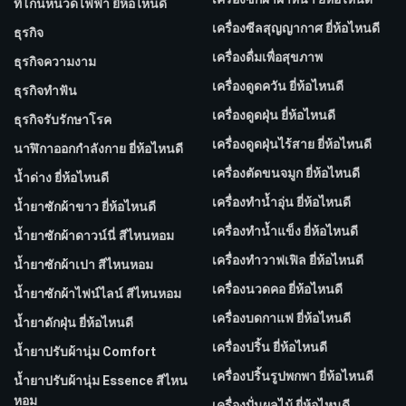
ที่โกนหนวดไฟฟ้า ยี่ห้อไหนดี
เครื่องซีลสุญญากาศ ยี่ห้อไหนดี
ธุรกิจ
เครื่องดื่มเพื่อสุขภาพ
ธุรกิจความงาม
เครื่องดูดควัน ยี่ห้อไหนดี
ธุรกิจทำฟัน
เครื่องดูดฝุ่น ยี่ห้อไหนดี
ธุรกิจรับรักษาโรค
เครื่องดูดฝุ่นไร้สาย ยี่ห้อไหนดี
นาฬิกาออกกำลังกาย ยี่ห้อไหนดี
เครื่องตัดขนจมูก ยี่ห้อไหนดี
น้ำด่าง ยี่ห้อไหนดี
เครื่องทำน้ำอุ่น ยี่ห้อไหนดี
น้ำยาซักผ้าขาว ยี่ห้อไหนดี
เครื่องทำน้ำแข็ง ยี่ห้อไหนดี
น้ำยาซักผ้าดาวน์นี่ สีไหนหอม
เครื่องทำวาฟเฟิล ยี่ห้อไหนดี
น้ำยาซักผ้าเปา สีไหนหอม
เครื่องนวดคอ ยี่ห้อไหนดี
น้ำยาซักผ้าไฟน์ไลน์ สีไหนหอม
เครื่องบดกาแฟ ยี่ห้อไหนดี
น้ำยาดักฝุ่น ยี่ห้อไหนดี
เครื่องปริ้น ยี่ห้อไหนดี
น้ำยาปรับผ้านุ่ม Comfort
เครื่องปริ้นรูปพกพา ยี่ห้อไหนดี
น้ำยาปรับผ้านุ่ม Essence สีไหน
หอม
เครื่องปั่นผลไม้ ยี่ห้อไหนดี