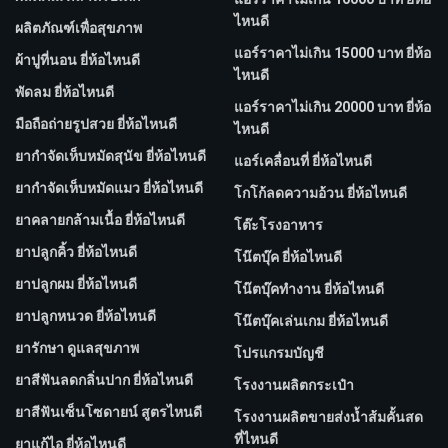
ไหนดี
ผลิตภัณฑ์เพื่อสุขภาพ
แอร์ราคาไม่เกิน 15000 บาท ยี่ห้อ
ผ้าปูที่นอน ยี่ห้อไหนดี
ไหนดี
พัดลม ยี่ห้อไหนดี
แอร์ราคาไม่เกิน 20000 บาท ยี่ห้อ
มือถือถ่ายรูปสวย ยี่ห้อไหนดี
ไหนดี
ยากำจัดเห็บหมัดสุนัข ยี่ห้อไหนดี
แอร์เคลื่อนที่ ยี่ห้อไหนดี
ยากำจัดเห็บหมัดแมว ยี่ห้อไหนดี
โกโก้ลดความอ้วน ยี่ห้อไหนดี
ยาคลายกล้ามเนื้อ ยี่ห้อไหนดี
โต๊ะโรงอาหาร
ยาปลูกคิ้ว ยี่ห้อไหนดี
โน๊ตบุ๊ค ยี่ห้อไหนดี
ยาปลูกผม ยี่ห้อไหนดี
โน๊ตบุ๊คทำงาน ยี่ห้อไหนดี
ยาปลูกหนวด ยี่ห้อไหนดี
โน๊ตบุ๊คเล่นเกม ยี่ห้อไหนดี
ยารักษา ดูแลสุขภาพ
โปรแกรมบัญชี
ยาสีฟันลดกลิ่นปาก ยี่ห้อไหนดี
โรงงานผลิตกระเป๋า
ยาสีฟันเซ็นโซดายน์ สูตรไหนดี
โรงงานผลิตขายส่งน้ำส้มคั้นสด
ที่ไหนดี
ยาแก้ไอ ยี่ห้อไหนดี