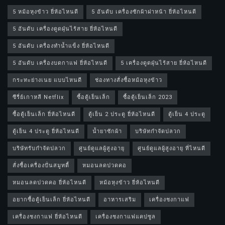
5 หม้อหุงข้าว ยี่ห้อไหนดี
5 อันดับ เครื่องซักผ้าฝาหน้า ยี่ห้อไหนดี
5 อันดับ เครื่องดูดฝุ่นไร้สาย ยี่ห้อไหนดี
5 อันดับ เครื่องทำน้ำแข็ง ยี่ห้อไหนดี
5 อันดับ เครื่องบดกาแฟ ยี่ห้อไหนดี
5 เครื่องดูดฝุ่นไร้สาย ยี่ห้อไหนดี
กระทะย่างเนย แบบไหนดี
ช่องทางสั่งซื้อหม้อหุงข้าว
ซีรี่ย์เกาหลี Netflix
ซื้อตู้เย็นเล็ก
ซื้อตู้เย็นเล็ก 2023
ซื้อตู้เย็นเล็ก ยี่ห้อไหนดี
ตู้เย็น 2 ประตู ยี่ห้อไหนดี
ตู้เย็น 4 ประตู
ตู้เย็น 4 ประตู ยี่ห้อไหนดี
น้ำยาซักผ้า
บริษัทกำจัดปลวก
บริษัทรับกำจัดปลวก
ศูนย์ดูแลผู้สูงอายุ
ศูนย์ดูแลผู้สูงอายุ ที่ไหนดี
สั่งซื้อเครื่องปั่นสมูทตี้
หมอนลดปวดคอ
หมอนลดปวดคอ ยี่ห้อไหนดี
หม้อหุงข้าว ยี่ห้อไหนดี
อยากซื้อตู้เย็นเล็ก ยี่ห้อไหนดี
อาหารเสริม
เครื่องชงกาแฟ
เครื่องชงกาแฟ ยี่ห้อไหนดี
เครื่องชงกาแฟแคปซูล