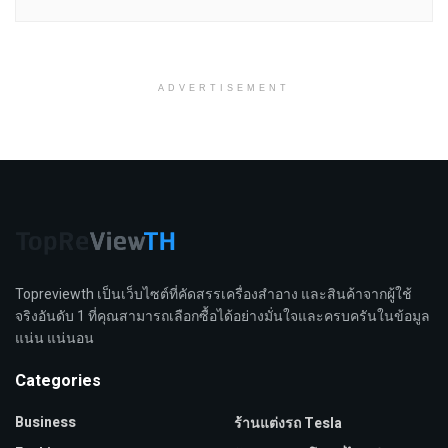
ADVERTISEMENT
Topreviewth เป็นเว็บไซต์ที่คัดสรรเครื่องสำอาง และสินค้าจากผู้ใช้
จริงอันดับ 1 ที่คุณสามารถเลือกซื้อได้อย่างมั่นใจและครบครันในข้อมูล
แน่น แน่นอน
Categories
Business
ร้านแต่งรถ Tesla