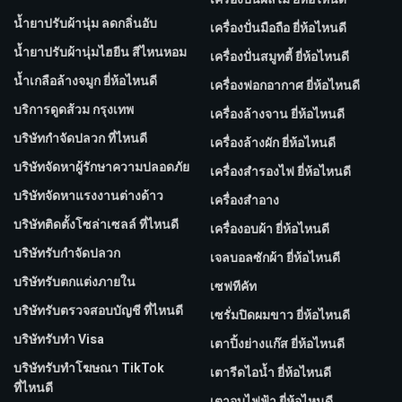
น้ำยาปรับผ้านุ่ม ลดกลิ่นอับ
เครื่องปั่นมือถือ ยี่ห้อไหนดี
น้ำยาปรับผ้านุ่มไฮยีน สีไหนหอม
เครื่องปั่นสมูทตี้ ยี่ห้อไหนดี
น้ำเกลือล้างจมูก ยี่ห้อไหนดี
เครื่องฟอกอากาศ ยี่ห้อไหนดี
บริการดูดส้วม กรุงเทพ
เครื่องล้างจาน ยี่ห้อไหนดี
บริษัทกำจัดปลวก ที่ไหนดี
เครื่องล้างผัก ยี่ห้อไหนดี
บริษัทจัดหาผู้รักษาความปลอดภัย
เครื่องสำรองไฟ ยี่ห้อไหนดี
บริษัทจัดหาแรงงานต่างด้าว
เครื่องสำอาง
บริษัทติดตั้งโซล่าเซลล์ ที่ไหนดี
เครื่องอบผ้า ยี่ห้อไหนดี
บริษัทรับกำจัดปลวก
เจลบอลซักผ้า ยี่ห้อไหนดี
บริษัทรับตกแต่งภายใน
เซฟทีคัท
บริษัทรับตรวจสอบบัญชี ที่ไหนดี
เซรั่มปิดผมขาว ยี่ห้อไหนดี
บริษัทรับทำ Visa
เตาปิ้งย่างแก๊ส ยี่ห้อไหนดี
บริษัทรับทำโฆษณา TikTok
เตารีดไอน้ำ ยี่ห้อไหนดี
ที่ไหนดี
เตาอบไฟฟ้า ยี่ห้อไหนดี