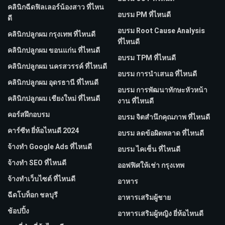
คลินิกฉีดฟิลเลอร์น้องสาว ที่ไหน
อบรม PM ที่ไหนดี
ดี
อบรม Root Cause Analysis
คลินิกปลูกผม กรุงเทพ ที่ไหนดี
ที่ไหนดี
คลินิกปลูกผม ขอนแก่น ที่ไหนดี
อบรม TPM ที่ไหนดี
คลินิกปลูกผม นครสวรรค์ ที่ไหนดี
อบรม การนำเสนอ ที่ไหนดี
คลินิกปลูกผม อุดรธานี ที่ไหนดี
อบรม การพัฒนาทักษะหัวหน้า
คลินิกปลูกผม เชียงใหม่ ที่ไหนดี
งาน ที่ไหนดี
คอร์สฝึกอบรม
อบรม จิตสำนึกคุณภาพ ที่ไหนดี
คาร์ซีท ยี่ห้อไหนดี 2024
อบรม ลดข้อผิดพลาด ที่ไหนดี
จ้างทํา Google Ads ที่ไหนดี
อบรม ไคเซ็น ที่ไหนดี
จ้างทํา SEO ที่ไหนดี
ออฟฟิศให้เช่า กรุงเทพ
จ้างทําเว็บไซต์ ที่ไหนดี
อาหาร
ฉีดโบท็อก ชลบุรี
อาหารเสริมผู้ชาย
ช้อปปิ้ง
อาหารเสริมผู้หญิง ยี่ห้อไหนดี