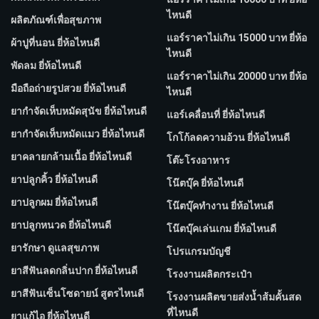
ไหนดี
ผลิตภัณฑ์เพื่อสุขภาพ
แอร์ราคาไม่เกิน 15000 บาท ยี่ห้อ
ผ้าปูที่นอน ยี่ห้อไหนดี
ไหนดี
พัดลม ยี่ห้อไหนดี
แอร์ราคาไม่เกิน 20000 บาท ยี่ห้อ
มือถือถ่ายรูปสวย ยี่ห้อไหนดี
ไหนดี
ยากำจัดเห็บหมัดสุนัข ยี่ห้อไหนดี
แอร์เคลื่อนที่ ยี่ห้อไหนดี
ยากำจัดเห็บหมัดแมว ยี่ห้อไหนดี
โกโก้ลดความอ้วน ยี่ห้อไหนดี
ยาคลายกล้ามเนื้อ ยี่ห้อไหนดี
โต๊ะโรงอาหาร
ยาปลูกคิ้ว ยี่ห้อไหนดี
โน๊ตบุ๊ค ยี่ห้อไหนดี
ยาปลูกผม ยี่ห้อไหนดี
โน๊ตบุ๊คทำงาน ยี่ห้อไหนดี
ยาปลูกหนวด ยี่ห้อไหนดี
โน๊ตบุ๊คเล่นเกม ยี่ห้อไหนดี
ยารักษา ดูแลสุขภาพ
โปรแกรมบัญชี
ยาสีฟันลดกลิ่นปาก ยี่ห้อไหนดี
โรงงานผลิตกระเป๋า
ยาสีฟันเซ็นโซดายน์ สูตรไหนดี
โรงงานผลิตขายส่งน้ำส้มคั้นสด
ที่ไหนดี
ยาแก้ไอ ยี่ห้อไหนดี