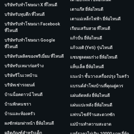
บริษัทรับทำโฆษณา X ที่ไหนดี
เตาแก๊ส ยี่ห้อไหนดี
บริษัทรับทุบตึก ที่ไหนดี
เตาแม่เหล็กไฟฟ้า ยี่ห้อไหนดี
บริษัทรับทําโฆษณา Facebook
เรียนเสริมสวย ที่ไหนดี
ที่ไหนดี
แก้วปั่น ยี่ห้อไหนดี
บริษัทรับทําโฆษณา Google
ที่ไหนดี
แก้วเยติ (Yeti) รุ่นไหนดี
บริษัทรับผลิตของพรีเมี่ยม ที่ไหนดี
แชมพูลดผมร่วง ยี่ห้อไหนดี
บริษัทรับเหมาก่อสร้าง
แท็บเล็ต ยี่ห้อไหนดี
บริษัทรีโนเวทบ้าน
แนะนำ ชั้นวางเครื่องปรุง ในครัว
บริษัทเช่ารถยนต์
แบรนด์ลำโพงบ้านที่คุณคู่ควร
บ้านน็อคดาวน์ ไหนดี
แผ่นดัดหลัง ยี่ห้อไหนดี
บ้านพักคนชรา
แผ่นแปะหลัง ยี่ห้อไหนดี
บ้านและห้องครัว
แฟรนไชส์ร้านสะดวกซัก
ผงซักฟอกฝาหน้า ยี่ห้อไหนดี
แม่บ้านทำความสะอาด
ผลิตภัณฑ์สำหรับเด็ก
แอร์ราคาไม่เกิน 10000 บาท ยี่ห้อ