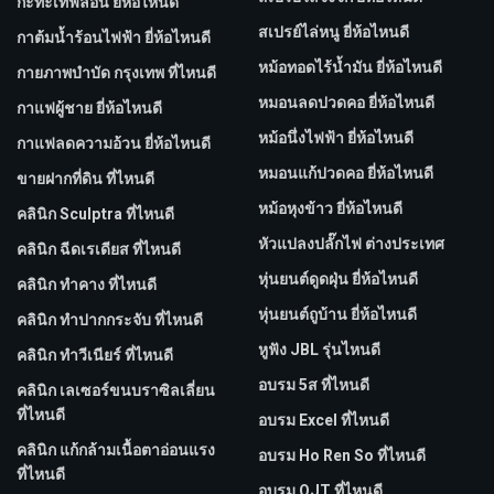
กะทะเทฟล่อน ยี่ห้อไหนดี
สเปรย์ไล่หนู ยี่ห้อไหนดี
กาต้มน้ำร้อนไฟฟ้า ยี่ห้อไหนดี
หม้อทอดไร้น้ำมัน ยี่ห้อไหนดี
กายภาพบําบัด กรุงเทพ ที่ไหนดี
หมอนลดปวดคอ ยี่ห้อไหนดี
กาแฟผู้ชาย ยี่ห้อไหนดี
หม้อนึ่งไฟฟ้า ยี่ห้อไหนดี
กาแฟลดความอ้วน ยี่ห้อไหนดี
หมอนแก้ปวดคอ ยี่ห้อไหนดี
ขายฝากที่ดิน ที่ไหนดี
หม้อหุงข้าว ยี่ห้อไหนดี
คลินิก Sculptra ที่ไหนดี
หัวแปลงปลั๊กไฟ ต่างประเทศ
คลินิก ฉีดเรเดียส ที่ไหนดี
หุ่นยนต์ดูดฝุ่น ยี่ห้อไหนดี
คลินิก ทำคาง ที่ไหนดี
หุ่นยนต์ถูบ้าน ยี่ห้อไหนดี
คลินิก ทำปากกระจับ ที่ไหนดี
หูฟัง JBL รุ่นไหนดี
คลินิก ทำวีเนียร์ ที่ไหนดี
อบรม 5ส ที่ไหนดี
คลินิก เลเซอร์ขนบราซิลเลี่ยน
ที่ไหนดี
อบรม Excel ที่ไหนดี
คลินิก แก้กล้ามเนื้อตาอ่อนแรง
อบรม Ho Ren So ที่ไหนดี
ที่ไหนดี
อบรม OJT ที่ไหนดี