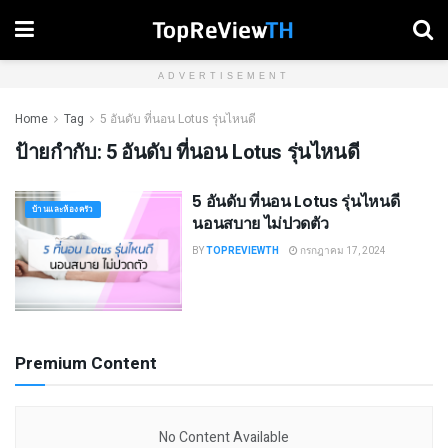
ADVERTISEMENT
Home
Tag
5 อันดับ ที่นอน Lotus รุ่นไหนดี
ป้ายกำกับ:
5 อันดับ ที่นอน Lotus รุ่นไหนดี
5 อันดับ ที่นอน Lotus รุ่นไหนดี
บ้านและห้องครัว
นอนสบาย ไม่ปวดตัว
BY
TOPREVIEWTH
กรกฎาคม 17, 2024
Premium Content
No Content Available