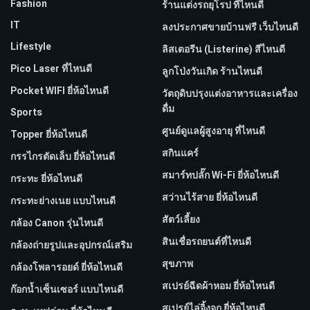
Fashion
ร้านแต่งรถยุโรป ที่ไหนดี
IT
ลงประกาศขายบ้านฟรี เว็บไหนดี
Lifestyle
ลิสเตอรีน (Listerine) สีไหนดี
Pico Laser ที่ไหนดี
ลูกโป่งวันเกิด ร้านไหนดี
Pocket WIFI ยี่ห้อไหนดี
วัตถุดิบปรุงแต่งอาหารและเครื่อง
ดื่ม
Sports
ศูนย์ดูแลผู้สูงอายุ ที่ไหนดี
Topper ยี่ห้อไหนดี
สกินแคร์
กรรไกรตัดเล็บ ยี่ห้อไหนดี
สมาร์ทปลั๊ก Wi-Fi ยี่ห้อไหนดี
กระทะ ยี่ห้อไหนดี
สว่านไร้สาย ยี่ห้อไหนดี
กระทะย่างเนย แบบไหนดี
สัตว์เลี้ยง
กล้อง Canon รุ่นไหนดี
สินเชื่อรถยนต์ที่ไหนดี
กล้องถ่ายรูปและอุปกรณ์เสริม
สุขภาพ
กล้องโพลารอยด์ ยี่ห้อไหนดี
สเปรย์ฉีดผ้าหอม ยี่ห้อไหนดี
ก๊อกน้ำเซ็นเซอร์ แบบไหนดี
สเปรย์ไล่จิ้งจก ยี่ห้อไหนดี