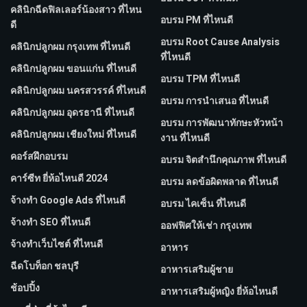
คลินิกฉีดฟิลเลอร์น้องสาว ที่ไหน
อบรม PM ที่ไหนดี
ดี
อบรม Root Cause Analysis
คลินิกปลูกผม กรุงเทพ ที่ไหนดี
ที่ไหนดี
คลินิกปลูกผม ขอนแก่น ที่ไหนดี
อบรม TPM ที่ไหนดี
คลินิกปลูกผม นครสวรรค์ ที่ไหนดี
อบรม การนำเสนอ ที่ไหนดี
คลินิกปลูกผม อุดรธานี ที่ไหนดี
อบรม การพัฒนาทักษะหัวหน้า
คลินิกปลูกผม เชียงใหม่ ที่ไหนดี
งาน ที่ไหนดี
คอร์สฝึกอบรม
อบรม จิตสำนึกคุณภาพ ที่ไหนดี
คาร์ซีท ยี่ห้อไหนดี 2024
อบรม ลดข้อผิดพลาด ที่ไหนดี
จ้างทํา Google Ads ที่ไหนดี
อบรม ไคเซ็น ที่ไหนดี
จ้างทํา SEO ที่ไหนดี
ออฟฟิศให้เช่า กรุงเทพ
จ้างทําเว็บไซต์ ที่ไหนดี
อาหาร
ฉีดโบท็อก ชลบุรี
อาหารเสริมผู้ชาย
ช้อปปิ้ง
อาหารเสริมผู้หญิง ยี่ห้อไหนดี