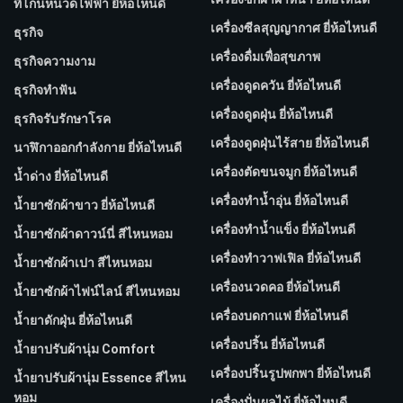
ที่โกนหนวดไฟฟ้า ยี่ห้อไหนดี
เครื่องซีลสุญญากาศ ยี่ห้อไหนดี
ธุรกิจ
เครื่องดื่มเพื่อสุขภาพ
ธุรกิจความงาม
เครื่องดูดควัน ยี่ห้อไหนดี
ธุรกิจทำฟัน
เครื่องดูดฝุ่น ยี่ห้อไหนดี
ธุรกิจรับรักษาโรค
เครื่องดูดฝุ่นไร้สาย ยี่ห้อไหนดี
นาฬิกาออกกำลังกาย ยี่ห้อไหนดี
เครื่องตัดขนจมูก ยี่ห้อไหนดี
น้ำด่าง ยี่ห้อไหนดี
เครื่องทำน้ำอุ่น ยี่ห้อไหนดี
น้ำยาซักผ้าขาว ยี่ห้อไหนดี
เครื่องทำน้ำแข็ง ยี่ห้อไหนดี
น้ำยาซักผ้าดาวน์นี่ สีไหนหอม
เครื่องทำวาฟเฟิล ยี่ห้อไหนดี
น้ำยาซักผ้าเปา สีไหนหอม
เครื่องนวดคอ ยี่ห้อไหนดี
น้ำยาซักผ้าไฟน์ไลน์ สีไหนหอม
เครื่องบดกาแฟ ยี่ห้อไหนดี
น้ำยาดักฝุ่น ยี่ห้อไหนดี
เครื่องปริ้น ยี่ห้อไหนดี
น้ำยาปรับผ้านุ่ม Comfort
เครื่องปริ้นรูปพกพา ยี่ห้อไหนดี
น้ำยาปรับผ้านุ่ม Essence สีไหน
หอม
เครื่องปั่นผลไม้ ยี่ห้อไหนดี