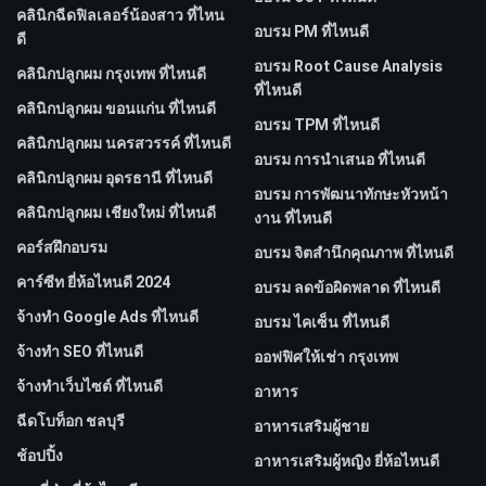
คลินิกฉีดฟิลเลอร์น้องสาว ที่ไหน
อบรม PM ที่ไหนดี
ดี
อบรม Root Cause Analysis
คลินิกปลูกผม กรุงเทพ ที่ไหนดี
ที่ไหนดี
คลินิกปลูกผม ขอนแก่น ที่ไหนดี
อบรม TPM ที่ไหนดี
คลินิกปลูกผม นครสวรรค์ ที่ไหนดี
อบรม การนำเสนอ ที่ไหนดี
คลินิกปลูกผม อุดรธานี ที่ไหนดี
อบรม การพัฒนาทักษะหัวหน้า
คลินิกปลูกผม เชียงใหม่ ที่ไหนดี
งาน ที่ไหนดี
คอร์สฝึกอบรม
อบรม จิตสำนึกคุณภาพ ที่ไหนดี
คาร์ซีท ยี่ห้อไหนดี 2024
อบรม ลดข้อผิดพลาด ที่ไหนดี
จ้างทํา Google Ads ที่ไหนดี
อบรม ไคเซ็น ที่ไหนดี
จ้างทํา SEO ที่ไหนดี
ออฟฟิศให้เช่า กรุงเทพ
จ้างทําเว็บไซต์ ที่ไหนดี
อาหาร
ฉีดโบท็อก ชลบุรี
อาหารเสริมผู้ชาย
ช้อปปิ้ง
อาหารเสริมผู้หญิง ยี่ห้อไหนดี