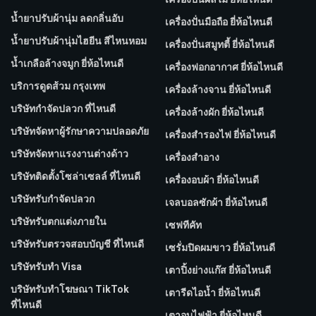
น้ำยาปรับผ้านุ่ม ลดกลิ่นอับ
เครื่องปั่นมือถือ ยี่ห้อไหนดี
น้ำยาปรับผ้านุ่มไฮยีน สีไหนหอม
เครื่องปั่นสมูทตี้ ยี่ห้อไหนดี
น้ำเกลือล้างจมูก ยี่ห้อไหนดี
เครื่องฟอกอากาศ ยี่ห้อไหนดี
บริการดูดส้วม กรุงเทพ
เครื่องล้างจาน ยี่ห้อไหนดี
บริษัทกำจัดปลวก ที่ไหนดี
เครื่องล้างผัก ยี่ห้อไหนดี
บริษัทจัดหาผู้รักษาความปลอดภัย
เครื่องสำรองไฟ ยี่ห้อไหนดี
บริษัทจัดหาแรงงานต่างด้าว
เครื่องสำอาง
บริษัทติดตั้งโซล่าเซลล์ ที่ไหนดี
เครื่องอบผ้า ยี่ห้อไหนดี
บริษัทรับกำจัดปลวก
เจลบอลซักผ้า ยี่ห้อไหนดี
บริษัทรับตกแต่งภายใน
เซฟทีคัท
บริษัทรับตรวจสอบบัญชี ที่ไหนดี
เซรั่มปิดผมขาว ยี่ห้อไหนดี
บริษัทรับทำ Visa
เตาปิ้งย่างแก๊ส ยี่ห้อไหนดี
บริษัทรับทำโฆษณา TikTok
เตารีดไอน้ำ ยี่ห้อไหนดี
ที่ไหนดี
เตาอบไฟฟ้า ยี่ห้อไหนดี