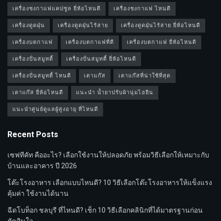
เครื่องชงกาแฟแคปซูล ยี่ห้อไหนดี
เครื่องชงกาแฟ ไหนดี
เครื่องดูดฝุ่น
เครื่องดูดฝุ่นไร้สาย
เครื่องดูดฝุ่นไร้สาย ยี่ห้อไหนดี
เครื่องบดกาแฟ
เครื่องบดกาแฟที่ดี
เครื่องบดกาแฟ ยี่ห้อไหนดี
เครื่องปั่นสมูทตี้
เครื่องปั่นสมูทตี้ ยี่ห้อไหนดี
เครื่องปั่นสมูทตี้ ไหนดี
เตาแก๊ส
เตาแก๊สที่น่าใช้ที่สุด
เตาแก๊ส ยี่ห้อไหนดี
แนะนำ น้ำยาปรับผ้านุ่มไฮยีน
แนะนำศูนย์ดูแลผู้สูงอายุ ที่ไหนดี
Recent Posts
เซฟทีคัท คืออะไร? เลือกใช้งานให้ปลอดภัย พร้อมวิธีเลือกให้เหมาะกับ
บ้านและอาคาร ปี 2026
โต๊ะโรงอาหาร เลือกแบบไหนดี? 10 วิธีเลือกโต๊ะโรงอาหารให้แข็งแรง
คุ้มค่า ใช้งานได้นาน
ฉีดโบท็อก ชลบุรี ที่ไหนดี? เช็ก 10 วิธีเลือกคลินิกที่ได้มาตรฐานก่อน