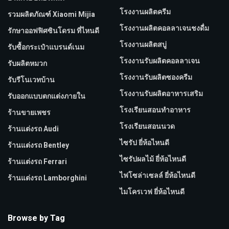
โรงงานผลิตครีม
รวมผลิตภัณฑ์ Xiaomi Mijia
โรงงานผลิตคอลลาเจนชงดื่ม
รักษาออฟฟิศซินโดรม ที่ไหนดี
โรงงานผลิตสบู่
รับซื้อกระเป๋าแบรนด์เนม
โรงงานรับผลิตคอลลาเจน
รับผลิตหมวก
โรงงานรับผลิตซองครีม
รับรีโนเวทบ้าน
โรงงานรับผลิตอาหารเสริม
รับออกแบบตกแต่งภายใน
โรงเรียนสอนทำอาหาร
ร้านขายเพชร
โรงเรียนสอนนวด
ร้านแต่งรถ Audi
ไซรัป ยี่ห้อไหนดี
ร้านแต่งรถ Bentley
ไซรัปผลไม้ ยี่ห้อไหนดี
ร้านแต่งรถ Ferrari
ไฟโซล่าเซลล์ ยี่ห้อไหนดี
ร้านแต่งรถ Lamborghini
ไมโครเวฟ ยี่ห้อไหนดี
Browse by Tag