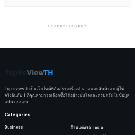
ADVERTISEMENT
Topreviewth เป็นเว็บไซต์ที่คัดสรรเครื่องสำอาง และสินค้าจากผู้ใช้
จริงอันดับ 1 ที่คุณสามารถเลือกซื้อได้อย่างมั่นใจและครบครันในข้อมูล
แน่น แน่นอน
Categories
Business
ร้านแต่งรถ Tesla