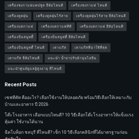
เครื่องชงกาแฟแคปซูล ยี่ห้อไหนดี
เครื่องชงกาแฟ ไหนดี
เครื่องดูดฝุ่น
เครื่องดูดฝุ่นไร้สาย
เครื่องดูดฝุ่นไร้สาย ยี่ห้อไหนดี
เครื่องบดกาแฟ
เครื่องบดกาแฟที่ดี
เครื่องบดกาแฟ ยี่ห้อไหนดี
เครื่องปั่นสมูทตี้
เครื่องปั่นสมูทตี้ ยี่ห้อไหนดี
เครื่องปั่นสมูทตี้ ไหนดี
เตาแก๊ส
เตาแก๊สที่น่าใช้ที่สุด
เตาแก๊ส ยี่ห้อไหนดี
แนะนำ น้ำยาปรับผ้านุ่มไฮยีน
แนะนำศูนย์ดูแลผู้สูงอายุ ที่ไหนดี
Recent Posts
เซฟทีคัท คืออะไร? เลือกใช้งานให้ปลอดภัย พร้อมวิธีเลือกให้เหมาะกับ
บ้านและอาคาร ปี 2026
โต๊ะโรงอาหาร เลือกแบบไหนดี? 10 วิธีเลือกโต๊ะโรงอาหารให้แข็งแรง
คุ้มค่า ใช้งานได้นาน
ฉีดโบท็อก ชลบุรี ที่ไหนดี? เช็ก 10 วิธีเลือกคลินิกที่ได้มาตรฐานก่อน