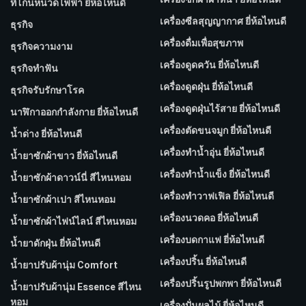
ที่โกนหนวดไฟฟ้า ยี่ห้อไหนดี
เครื่องซีลสุญญากาศ ยี่ห้อไหนดี
ธุรกิจ
เครื่องดื่มเพื่อสุขภาพ
ธุรกิจความงาม
เครื่องดูดควัน ยี่ห้อไหนดี
ธุรกิจทำฟัน
เครื่องดูดฝุ่น ยี่ห้อไหนดี
ธุรกิจรับรักษาโรค
เครื่องดูดฝุ่นไร้สาย ยี่ห้อไหนดี
นาฬิกาออกกำลังกาย ยี่ห้อไหนดี
เครื่องตัดขนจมูก ยี่ห้อไหนดี
น้ำด่าง ยี่ห้อไหนดี
เครื่องทำน้ำอุ่น ยี่ห้อไหนดี
น้ำยาซักผ้าขาว ยี่ห้อไหนดี
เครื่องทำน้ำแข็ง ยี่ห้อไหนดี
น้ำยาซักผ้าดาวน์นี่ สีไหนหอม
เครื่องทำวาฟเฟิล ยี่ห้อไหนดี
น้ำยาซักผ้าเปา สีไหนหอม
เครื่องนวดคอ ยี่ห้อไหนดี
น้ำยาซักผ้าไฟน์ไลน์ สีไหนหอม
เครื่องบดกาแฟ ยี่ห้อไหนดี
น้ำยาดักฝุ่น ยี่ห้อไหนดี
เครื่องปริ้น ยี่ห้อไหนดี
น้ำยาปรับผ้านุ่ม Comfort
เครื่องปริ้นรูปพกพา ยี่ห้อไหนดี
น้ำยาปรับผ้านุ่ม Essence สีไหน
หอม
เครื่องปั่นผลไม้ ยี่ห้อไหนดี