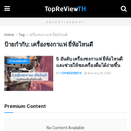
ADVERTISEMENT
Home
Tag
เครื่องชงกาแฟ ยี่ห้อไหนดี
ป้ายกำกับ:
เครื่องชงกาแฟ ยี่ห้อไหนดี
5 อันดับ เครื่องชงกาแฟ ยี่ห้อไหนดี
บ้านและห้องครัว
และช่วยให้ชงเครื่องดื่มได้ง่ายขึ้น
BY
TOPREVIEWTH
สิงหาคม 29, 2025
Premium Content
No Content Available