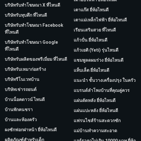
บริษัทรับทำโฆษณา X ที่ไหนดี
เตาแก๊ส ยี่ห้อไหนดี
บริษัทรับทุบตึก ที่ไหนดี
เตาแม่เหล็กไฟฟ้า ยี่ห้อไหนดี
บริษัทรับทําโฆษณา Facebook
เรียนเสริมสวย ที่ไหนดี
ที่ไหนดี
แก้วปั่น ยี่ห้อไหนดี
บริษัทรับทําโฆษณา Google
ที่ไหนดี
แก้วเยติ (Yeti) รุ่นไหนดี
บริษัทรับผลิตของพรีเมี่ยม ที่ไหนดี
แชมพูลดผมร่วง ยี่ห้อไหนดี
บริษัทรับเหมาก่อสร้าง
แท็บเล็ต ยี่ห้อไหนดี
บริษัทรีโนเวทบ้าน
แนะนำ ชั้นวางเครื่องปรุง ในครัว
บริษัทเช่ารถยนต์
แบรนด์ลำโพงบ้านที่คุณคู่ควร
บ้านน็อคดาวน์ ไหนดี
แผ่นดัดหลัง ยี่ห้อไหนดี
บ้านพักคนชรา
แผ่นแปะหลัง ยี่ห้อไหนดี
บ้านและห้องครัว
แฟรนไชส์ร้านสะดวกซัก
ผงซักฟอกฝาหน้า ยี่ห้อไหนดี
แม่บ้านทำความสะอาด
ผลิตภัณฑ์สำหรับเด็ก
แอร์ราคาไม่เกิน 10000 บาท ยี่ห้อ