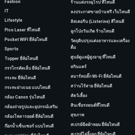
Fashion
ร้านแต่งรถยุโรป ที่ไหนดี
IT
ลงประกาศขายบ้านฟรี เว็บไหนดี
Lifestyle
ลิสเตอรีน (Listerine) สีไหนดี
Pico Laser ที่ไหนดี
ลูกโป่งวันเกิด ร้านไหนดี
Pocket WIFI ยี่ห้อไหนดี
วัตถุดิบปรุงแต่งอาหารและเครื่อง
ดื่ม
Sports
ศูนย์ดูแลผู้สูงอายุ ที่ไหนดี
Topper ยี่ห้อไหนดี
สกินแคร์
กรรไกรตัดเล็บ ยี่ห้อไหนดี
สมาร์ทปลั๊ก Wi-Fi ยี่ห้อไหนดี
กระทะ ยี่ห้อไหนดี
สว่านไร้สาย ยี่ห้อไหนดี
กระทะย่างเนย แบบไหนดี
สัตว์เลี้ยง
กล้อง Canon รุ่นไหนดี
สินเชื่อรถยนต์ที่ไหนดี
กล้องถ่ายรูปและอุปกรณ์เสริม
สุขภาพ
กล้องโพลารอยด์ ยี่ห้อไหนดี
สเปรย์ฉีดผ้าหอม ยี่ห้อไหนดี
ก๊อกน้ำเซ็นเซอร์ แบบไหนดี
สเปรย์ไล่จิ้งจก ยี่ห้อไหนดี