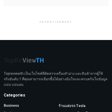
ADVERTISEMENT
Topreviewth เป็นเว็บไซต์ที่คัดสรรเครื่องสำอาง และสินค้าจากผู้ใช้
จริงอันดับ 1 ที่คุณสามารถเลือกซื้อได้อย่างมั่นใจและครบครันในข้อมูล
แน่น แน่นอน
Categories
Business
ร้านแต่งรถ Tesla