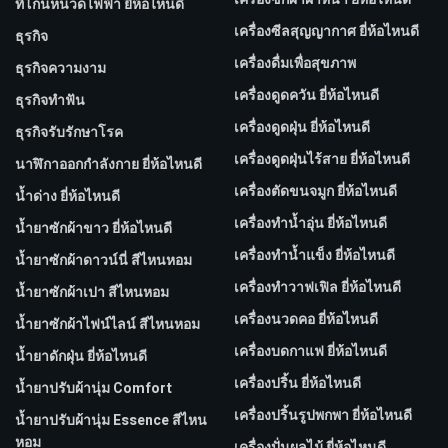
ที่โกนหนวดไฟฟ้า ยี่ห้อไหนดี
เครื่องซีลสุญญากาศ ยี่ห้อไหนดี
ธุรกิจ
เครื่องดื่มเพื่อสุขภาพ
ธุรกิจความงาม
เครื่องดูดควัน ยี่ห้อไหนดี
ธุรกิจทำฟัน
เครื่องดูดฝุ่น ยี่ห้อไหนดี
ธุรกิจรับรักษาโรค
เครื่องดูดฝุ่นไร้สาย ยี่ห้อไหนดี
นาฬิกาออกกำลังกาย ยี่ห้อไหนดี
เครื่องตัดขนจมูก ยี่ห้อไหนดี
น้ำด่าง ยี่ห้อไหนดี
เครื่องทำน้ำอุ่น ยี่ห้อไหนดี
น้ำยาซักผ้าขาว ยี่ห้อไหนดี
เครื่องทำน้ำแข็ง ยี่ห้อไหนดี
น้ำยาซักผ้าดาวน์นี่ สีไหนหอม
เครื่องทำวาฟเฟิล ยี่ห้อไหนดี
น้ำยาซักผ้าเปา สีไหนหอม
เครื่องนวดคอ ยี่ห้อไหนดี
น้ำยาซักผ้าไฟน์ไลน์ สีไหนหอม
เครื่องบดกาแฟ ยี่ห้อไหนดี
น้ำยาดักฝุ่น ยี่ห้อไหนดี
เครื่องปริ้น ยี่ห้อไหนดี
น้ำยาปรับผ้านุ่ม Comfort
เครื่องปริ้นรูปพกพา ยี่ห้อไหนดี
น้ำยาปรับผ้านุ่ม Essence สีไหน
หอม
เครื่องปั่นผลไม้ ยี่ห้อไหนดี