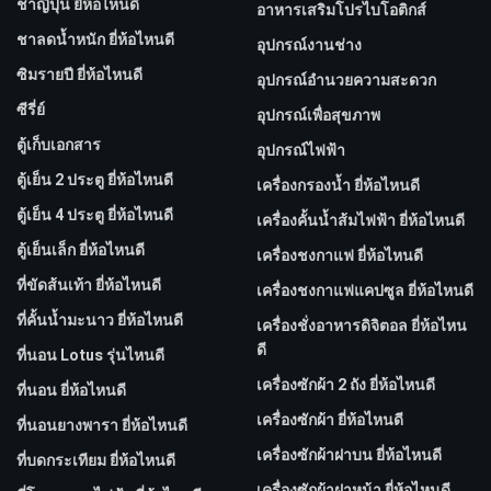
ชาญี่ปุ่น ยี่ห้อไหนดี
อาหารเสริมโปรไบโอติกส์
ชาลดน้ำหนัก ยี่ห้อไหนดี
อุปกรณ์งานช่าง
ซิมรายปี ยี่ห้อไหนดี
อุปกรณ์อำนวยความสะดวก
ซีรี่ย์
อุปกรณ์เพื่อสุขภาพ
ตู้เก็บเอกสาร
อุปกรณ์ไฟฟ้า
ตู้เย็น 2 ประตู ยี่ห้อไหนดี
เครื่องกรองน้ำ ยี่ห้อไหนดี
ตู้เย็น 4 ประตู ยี่ห้อไหนดี
เครื่องคั้นน้ำส้มไฟฟ้า ยี่ห้อไหนดี
ตู้เย็นเล็ก ยี่ห้อไหนดี
เครื่องชงกาแฟ ยี่ห้อไหนดี
ที่ขัดส้นเท้า ยี่ห้อไหนดี
เครื่องชงกาแฟแคปซูล ยี่ห้อไหนดี
ที่คั้นน้ำมะนาว ยี่ห้อไหนดี
เครื่องชั่งอาหารดิจิตอล ยี่ห้อไหน
ดี
ที่นอน Lotus รุ่นไหนดี
เครื่องซักผ้า 2 ถัง ยี่ห้อไหนดี
ที่นอน ยี่ห้อไหนดี
เครื่องซักผ้า ยี่ห้อไหนดี
ที่นอนยางพารา ยี่ห้อไหนดี
เครื่องซักผ้าฝาบน ยี่ห้อไหนดี
ที่บดกระเทียม ยี่ห้อไหนดี
เครื่องซักผ้าฝาหน้า ยี่ห้อไหนดี