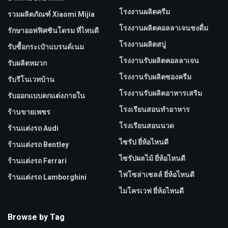
โรงงานผลิตครีม
รวมผลิตภัณฑ์ Xiaomi Mijia
โรงงานผลิตคอลลาเจนชงดื่ม
รักษาออฟฟิศซินโดรม ที่ไหนดี
โรงงานผลิตสบู่
รับซื้อกระเป๋าแบรนด์เนม
โรงงานรับผลิตคอลลาเจน
รับผลิตหมวก
โรงงานรับผลิตซองครีม
รับรีโนเวทบ้าน
โรงงานรับผลิตอาหารเสริม
รับออกแบบตกแต่งภายใน
โรงเรียนสอนทำอาหาร
ร้านขายเพชร
โรงเรียนสอนนวด
ร้านแต่งรถ Audi
ไซรัป ยี่ห้อไหนดี
ร้านแต่งรถ Bentley
ไซรัปผลไม้ ยี่ห้อไหนดี
ร้านแต่งรถ Ferrari
ไฟโซล่าเซลล์ ยี่ห้อไหนดี
ร้านแต่งรถ Lamborghini
ไมโครเวฟ ยี่ห้อไหนดี
Browse by Tag