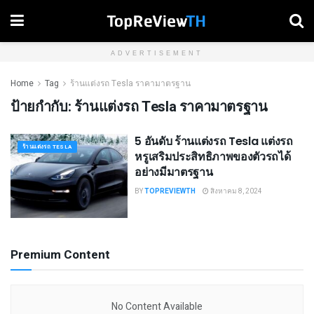
ADVERTISEMENT
Home
Tag
ร้านแต่งรถ Tesla ราคามาตรฐาน
ป้ายกำกับ:
ร้านแต่งรถ Tesla ราคามาตรฐาน
5 อันดับ ร้านแต่งรถ Tesla แต่งรถ
ร้านแต่งรถ TESLA
หรูเสริมประสิทธิภาพของตัวรถได้
อย่างมีมาตรฐาน
BY
TOPREVIEWTH
สิงหาคม 8, 2024
Premium Content
No Content Available