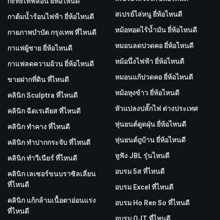
กะทะเทฟล่อน ยี่ห้อไหนดี
สเปรย์ไล่หนู ยี่ห้อไหนดี
กาต้มน้ำร้อนไฟฟ้า ยี่ห้อไหนดี
หม้อทอดไร้น้ำมัน ยี่ห้อไหนดี
กายภาพบําบัด กรุงเทพ ที่ไหนดี
หมอนลดปวดคอ ยี่ห้อไหนดี
กาแฟผู้ชาย ยี่ห้อไหนดี
หม้อนึ่งไฟฟ้า ยี่ห้อไหนดี
กาแฟลดความอ้วน ยี่ห้อไหนดี
หมอนแก้ปวดคอ ยี่ห้อไหนดี
ขายฝากที่ดิน ที่ไหนดี
หม้อหุงข้าว ยี่ห้อไหนดี
คลินิก Sculptra ที่ไหนดี
หัวแปลงปลั๊กไฟ ต่างประเทศ
คลินิก ฉีดเรเดียส ที่ไหนดี
หุ่นยนต์ดูดฝุ่น ยี่ห้อไหนดี
คลินิก ทำคาง ที่ไหนดี
หุ่นยนต์ถูบ้าน ยี่ห้อไหนดี
คลินิก ทำปากกระจับ ที่ไหนดี
หูฟัง JBL รุ่นไหนดี
คลินิก ทำวีเนียร์ ที่ไหนดี
อบรม 5ส ที่ไหนดี
คลินิก เลเซอร์ขนบราซิลเลี่ยน
ที่ไหนดี
อบรม Excel ที่ไหนดี
คลินิก แก้กล้ามเนื้อตาอ่อนแรง
อบรม Ho Ren So ที่ไหนดี
ที่ไหนดี
อบรม OJT ที่ไหนดี