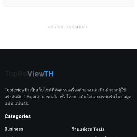
ADVERTISEMENT
Topreviewth เป็นเว็บไซต์ที่คัดสรรเครื่องสำอาง และสินค้าจากผู้ใช้
จริงอันดับ 1 ที่คุณสามารถเลือกซื้อได้อย่างมั่นใจและครบครันในข้อมูล
แน่น แน่นอน
Categories
Business
ร้านแต่งรถ Tesla