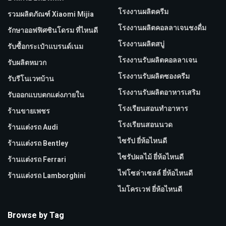
โรงงานผลิตครีม
รวมผลิตภัณฑ์ Xiaomi Mijia
โรงงานผลิตคอลลาเจนชงดื่ม
รักษาออฟฟิศซินโดรม ที่ไหนดี
โรงงานผลิตสบู่
รับซื้อกระเป๋าแบรนด์เนม
โรงงานรับผลิตคอลลาเจน
รับผลิตหมวก
โรงงานรับผลิตซองครีม
รับรีโนเวทบ้าน
โรงงานรับผลิตอาหารเสริม
รับออกแบบตกแต่งภายใน
โรงเรียนสอนทำอาหาร
ร้านขายเพชร
โรงเรียนสอนนวด
ร้านแต่งรถ Audi
ไซรัป ยี่ห้อไหนดี
ร้านแต่งรถ Bentley
ไซรัปผลไม้ ยี่ห้อไหนดี
ร้านแต่งรถ Ferrari
ไฟโซล่าเซลล์ ยี่ห้อไหนดี
ร้านแต่งรถ Lamborghini
ไมโครเวฟ ยี่ห้อไหนดี
Browse by Tag