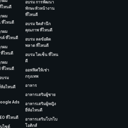
ูกผม
อบรม การพัฒนา
ี่ไหนดี
ทักษะหัวหน้างาน
ที่ไหนดี
ูกผม
ที่ไหนดี
อบรม จิตสำนึก
คุณภาพ ที่ไหนดี
ูกผม
์ ที่ไหนดี
อบรม ลดข้อผิด
พลาด ที่ไหนดี
ูกผม
ที่ไหนดี
อบรม ไคเซ็น ที่ไหน
ดี
ูกผม
 ที่ไหนดี
ออฟฟิศให้เช่า
กรุงเทพ
กอบรม
อาหาร
ี่ห้อไหนดี
อาหารเสริมผู้ชาย
 Google Ads
อาหารเสริมผู้หญิง
ยี่ห้อไหนดี
EO ที่ไหนดี
อาหารเสริมโปรไบ
โอติกส์
็บไซต์