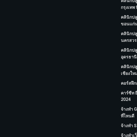
คลินิกปล
กรุงเทพ ท
คลินิกปล
ขอนแก่น 
คลินิกปล
นครสวรรค
คลินิกปล
อุดรธานี 
คลินิกปล
เชียงใหม่
คอร์สฝึ
คาร์ซีท ย
2024
จ้างทํา
ที่ไหนดี
จ้างทํา S
จ้างทําเว