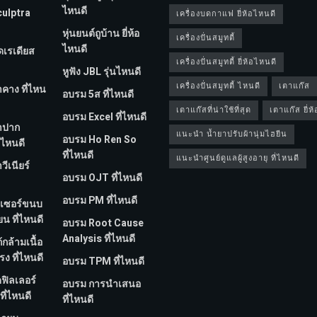
ไหนดี
culptra
เครื่องบดกาแฟ ยี่ห้อไหนดี
หุ่นยนต์ถูบ้าน ยี่ห้อ
เครื่องปั่นสมูทตี้
ไหนดี
ีดเรเดียส
เครื่องปั่นสมูทตี้ ยี่ห้อไหนดี
หูฟัง JBL รุ่นไหนดี
เครื่องปั่นสมูทตี้ ไหนดี
เตาแก๊ส
ำคาง ที่ไหน
อบรม 5ส ที่ไหนดี
เตาแก๊สที่น่าใช้ที่สุด
เตาแก๊ส ยี่ห
อบรม Excel ที่ไหนดี
ทำปาก
แนะนำ น้ำยาปรับผ้านุ่มไฮยีน
อบรม Ho Ren So
่ไหนดี
ที่ไหนดี
แนะนำศูนย์ดูแลผู้สูงอายุ ที่ไหนดี
วีเนียร์
อบรม OJT ที่ไหนดี
อบรม PM ที่ไหนดี
ลเซอร์ขนบ
ยน ที่ไหนดี
อบรม Root Cause
Analysis ที่ไหนดี
้กล้ามเนื้อ
ง ที่ไหนดี
อบรม TPM ที่ไหนดี
ดฟิลเลอร์
อบรม การนำเสนอ
ที่ไหนดี
ที่ไหนดี