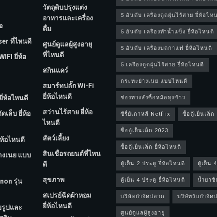
วัตถุดิบปรุงแต่ง
5 อันดับ เครื่องดูดฝุ่นไร้สาย ยี่ห้อไหน
อาหารและเครื่อง
e
ดื่ม
5 อันดับ เครื่องทำน้ำแข็ง ยี่ห้อไหนดี
er ที่ไหนดี
ศูนย์ดูแลผู้สูงอายุ
5 อันดับ เครื่องบดกาแฟ ยี่ห้อไหนดี
ที่ไหนดี
FI ยี่ห้อ
5 เครื่องดูดฝุ่นไร้สาย ยี่ห้อไหนดี
สกินแคร์
กระทะย่างเนย แบบไหนดี
สมาร์ทปลั๊ก Wi-Fi
ยี่ห้อไหนดี
ี่ห้อไหนดี
ช่องทางสั่งซื้อหม้อหุงข้าว
สว่านไร้สาย ยี่ห้อ
เล็บ ยี่ห้อ
ซีรี่ย์เกาหลี Netflix
ซื้อตู้เย็นเล็ก
ไหนดี
ซื้อตู้เย็นเล็ก 2023
สัตว์เลี้ยง
่ห้อไหนดี
ซื้อตู้เย็นเล็ก ยี่ห้อไหนดี
สินเชื่อรถยนต์ที่ไหน
างเนย แบบ
ดี
ตู้เย็น 2 ประตู ยี่ห้อไหนดี
ตู้เย็น 
สุขภาพ
ตู้เย็น 4 ประตู ยี่ห้อไหนดี
น้ำยาซั
non รุ่น
สเปรย์ฉีดผ้าหอม
บริษัทกำจัดปลวก
บริษัทรับกำจั
ยี่ห้อไหนดี
ยรูปและ
ศูนย์ดูแลผู้สูงอายุ