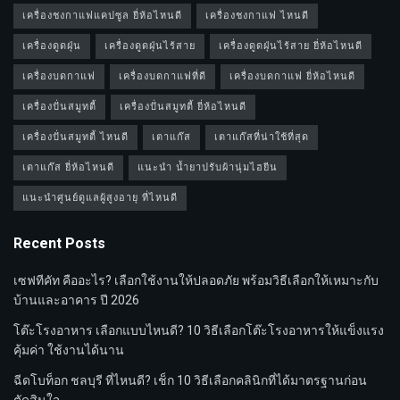
เครื่องชงกาแฟแคปซูล ยี่ห้อไหนดี
เครื่องชงกาแฟ ไหนดี
เครื่องดูดฝุ่น
เครื่องดูดฝุ่นไร้สาย
เครื่องดูดฝุ่นไร้สาย ยี่ห้อไหนดี
เครื่องบดกาแฟ
เครื่องบดกาแฟที่ดี
เครื่องบดกาแฟ ยี่ห้อไหนดี
เครื่องปั่นสมูทตี้
เครื่องปั่นสมูทตี้ ยี่ห้อไหนดี
เครื่องปั่นสมูทตี้ ไหนดี
เตาแก๊ส
เตาแก๊สที่น่าใช้ที่สุด
เตาแก๊ส ยี่ห้อไหนดี
แนะนำ น้ำยาปรับผ้านุ่มไฮยีน
แนะนำศูนย์ดูแลผู้สูงอายุ ที่ไหนดี
Recent Posts
เซฟทีคัท คืออะไร? เลือกใช้งานให้ปลอดภัย พร้อมวิธีเลือกให้เหมาะกับ
บ้านและอาคาร ปี 2026
โต๊ะโรงอาหาร เลือกแบบไหนดี? 10 วิธีเลือกโต๊ะโรงอาหารให้แข็งแรง
คุ้มค่า ใช้งานได้นาน
ฉีดโบท็อก ชลบุรี ที่ไหนดี? เช็ก 10 วิธีเลือกคลินิกที่ได้มาตรฐานก่อน