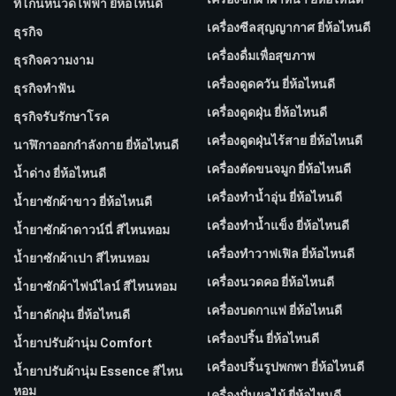
ที่โกนหนวดไฟฟ้า ยี่ห้อไหนดี
เครื่องซีลสุญญากาศ ยี่ห้อไหนดี
ธุรกิจ
เครื่องดื่มเพื่อสุขภาพ
ธุรกิจความงาม
เครื่องดูดควัน ยี่ห้อไหนดี
ธุรกิจทำฟัน
เครื่องดูดฝุ่น ยี่ห้อไหนดี
ธุรกิจรับรักษาโรค
เครื่องดูดฝุ่นไร้สาย ยี่ห้อไหนดี
นาฬิกาออกกำลังกาย ยี่ห้อไหนดี
เครื่องตัดขนจมูก ยี่ห้อไหนดี
น้ำด่าง ยี่ห้อไหนดี
เครื่องทำน้ำอุ่น ยี่ห้อไหนดี
น้ำยาซักผ้าขาว ยี่ห้อไหนดี
เครื่องทำน้ำแข็ง ยี่ห้อไหนดี
น้ำยาซักผ้าดาวน์นี่ สีไหนหอม
เครื่องทำวาฟเฟิล ยี่ห้อไหนดี
น้ำยาซักผ้าเปา สีไหนหอม
เครื่องนวดคอ ยี่ห้อไหนดี
น้ำยาซักผ้าไฟน์ไลน์ สีไหนหอม
เครื่องบดกาแฟ ยี่ห้อไหนดี
น้ำยาดักฝุ่น ยี่ห้อไหนดี
เครื่องปริ้น ยี่ห้อไหนดี
น้ำยาปรับผ้านุ่ม Comfort
เครื่องปริ้นรูปพกพา ยี่ห้อไหนดี
น้ำยาปรับผ้านุ่ม Essence สีไหน
หอม
เครื่องปั่นผลไม้ ยี่ห้อไหนดี