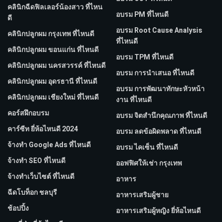
คลินิกฉีดฟิลเลอร์น้องสาว ที่ไหน
อบรม PM ที่ไหนดี
ดี
อบรม Root Cause Analysis
คลินิกปลูกผม กรุงเทพ ที่ไหนดี
ที่ไหนดี
คลินิกปลูกผม ขอนแก่น ที่ไหนดี
อบรม TPM ที่ไหนดี
คลินิกปลูกผม นครสวรรค์ ที่ไหนดี
อบรม การนำเสนอ ที่ไหนดี
คลินิกปลูกผม อุดรธานี ที่ไหนดี
อบรม การพัฒนาทักษะหัวหน้า
คลินิกปลูกผม เชียงใหม่ ที่ไหนดี
งาน ที่ไหนดี
คอร์สฝึกอบรม
อบรม จิตสำนึกคุณภาพ ที่ไหนดี
คาร์ซีท ยี่ห้อไหนดี 2024
อบรม ลดข้อผิดพลาด ที่ไหนดี
จ้างทํา Google Ads ที่ไหนดี
อบรม ไคเซ็น ที่ไหนดี
จ้างทํา SEO ที่ไหนดี
ออฟฟิศให้เช่า กรุงเทพ
จ้างทําเว็บไซต์ ที่ไหนดี
อาหาร
ฉีดโบท็อก ชลบุรี
อาหารเสริมผู้ชาย
ช้อปปิ้ง
อาหารเสริมผู้หญิง ยี่ห้อไหนดี