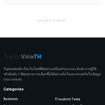
ADVERTISEMENT
Topreviewth เป็นเว็บไซต์ที่คัดสรรเครื่องสำอาง และสินค้าจากผู้ใช้
จริงอันดับ 1 ที่คุณสามารถเลือกซื้อได้อย่างมั่นใจและครบครันในข้อมูล
แน่น แน่นอน
Categories
Business
ร้านแต่งรถ Tesla