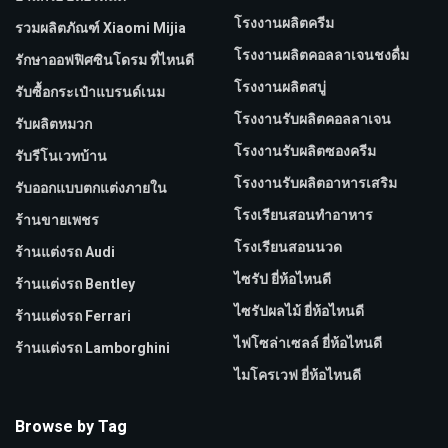
โรงงานผลิตครีม
รวมผลิตภัณฑ์ Xiaomi Mijia
โรงงานผลิตคอลลาเจนชงดื่ม
รักษาออฟฟิศซินโดรม ที่ไหนดี
โรงงานผลิตสบู่
รับซื้อกระเป๋าแบรนด์เนม
โรงงานรับผลิตคอลลาเจน
รับผลิตหมวก
โรงงานรับผลิตซองครีม
รับรีโนเวทบ้าน
โรงงานรับผลิตอาหารเสริม
รับออกแบบตกแต่งภายใน
โรงเรียนสอนทำอาหาร
ร้านขายเพชร
โรงเรียนสอนนวด
ร้านแต่งรถ Audi
ไซรัป ยี่ห้อไหนดี
ร้านแต่งรถ Bentley
ไซรัปผลไม้ ยี่ห้อไหนดี
ร้านแต่งรถ Ferrari
ไฟโซล่าเซลล์ ยี่ห้อไหนดี
ร้านแต่งรถ Lamborghini
ไมโครเวฟ ยี่ห้อไหนดี
Browse by Tag