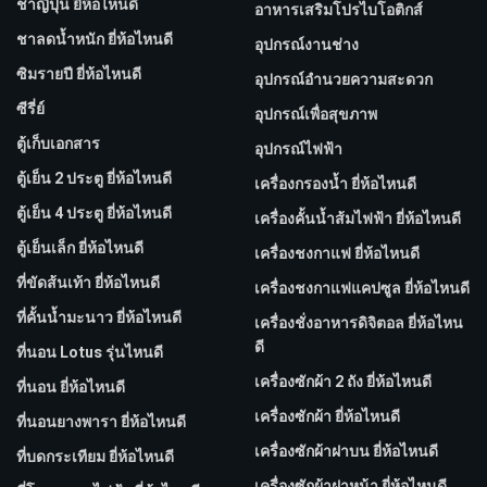
ชาญี่ปุ่น ยี่ห้อไหนดี
อาหารเสริมโปรไบโอติกส์
ชาลดน้ำหนัก ยี่ห้อไหนดี
อุปกรณ์งานช่าง
ซิมรายปี ยี่ห้อไหนดี
อุปกรณ์อำนวยความสะดวก
ซีรี่ย์
อุปกรณ์เพื่อสุขภาพ
ตู้เก็บเอกสาร
อุปกรณ์ไฟฟ้า
ตู้เย็น 2 ประตู ยี่ห้อไหนดี
เครื่องกรองน้ำ ยี่ห้อไหนดี
ตู้เย็น 4 ประตู ยี่ห้อไหนดี
เครื่องคั้นน้ำส้มไฟฟ้า ยี่ห้อไหนดี
ตู้เย็นเล็ก ยี่ห้อไหนดี
เครื่องชงกาแฟ ยี่ห้อไหนดี
ที่ขัดส้นเท้า ยี่ห้อไหนดี
เครื่องชงกาแฟแคปซูล ยี่ห้อไหนดี
ที่คั้นน้ำมะนาว ยี่ห้อไหนดี
เครื่องชั่งอาหารดิจิตอล ยี่ห้อไหน
ดี
ที่นอน Lotus รุ่นไหนดี
เครื่องซักผ้า 2 ถัง ยี่ห้อไหนดี
ที่นอน ยี่ห้อไหนดี
เครื่องซักผ้า ยี่ห้อไหนดี
ที่นอนยางพารา ยี่ห้อไหนดี
เครื่องซักผ้าฝาบน ยี่ห้อไหนดี
ที่บดกระเทียม ยี่ห้อไหนดี
เครื่องซักผ้าฝาหน้า ยี่ห้อไหนดี