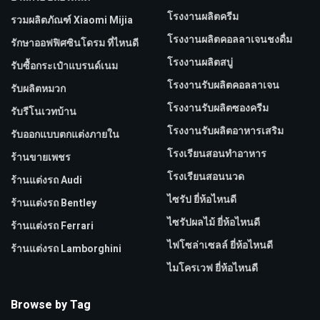
โรงงานผลิตครีม
รวมผลิตภัณฑ์ Xiaomi Mijia
โรงงานผลิตคอลลาเจนชงดื่ม
รักษาออฟฟิศซินโดรม ที่ไหนดี
โรงงานผลิตสบู่
รับซื้อกระเป๋าแบรนด์เนม
โรงงานรับผลิตคอลลาเจน
รับผลิตหมวก
โรงงานรับผลิตซองครีม
รับรีโนเวทบ้าน
โรงงานรับผลิตอาหารเสริม
รับออกแบบตกแต่งภายใน
โรงเรียนสอนทำอาหาร
ร้านขายเพชร
โรงเรียนสอนนวด
ร้านแต่งรถ Audi
ไซรัป ยี่ห้อไหนดี
ร้านแต่งรถ Bentley
ไซรัปผลไม้ ยี่ห้อไหนดี
ร้านแต่งรถ Ferrari
ไฟโซล่าเซลล์ ยี่ห้อไหนดี
ร้านแต่งรถ Lamborghini
ไมโครเวฟ ยี่ห้อไหนดี
Browse by Tag