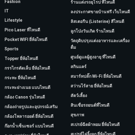
Fashion
ร้านแต่งรถยุโรป ที่ไหนดี
IT
ลงประกาศขายบ้านฟรี เว็บไหนดี
Lifestyle
ลิสเตอรีน (Listerine) สีไหนดี
Pico Laser ที่ไหนดี
ลูกโป่งวันเกิด ร้านไหนดี
Pocket WIFI ยี่ห้อไหนดี
วัตถุดิบปรุงแต่งอาหารและเครื่อง
ดื่ม
Sports
ศูนย์ดูแลผู้สูงอายุ ที่ไหนดี
Topper ยี่ห้อไหนดี
สกินแคร์
กรรไกรตัดเล็บ ยี่ห้อไหนดี
สมาร์ทปลั๊ก Wi-Fi ยี่ห้อไหนดี
กระทะ ยี่ห้อไหนดี
สว่านไร้สาย ยี่ห้อไหนดี
กระทะย่างเนย แบบไหนดี
สัตว์เลี้ยง
กล้อง Canon รุ่นไหนดี
สินเชื่อรถยนต์ที่ไหนดี
กล้องถ่ายรูปและอุปกรณ์เสริม
สุขภาพ
กล้องโพลารอยด์ ยี่ห้อไหนดี
สเปรย์ฉีดผ้าหอม ยี่ห้อไหนดี
ก๊อกน้ำเซ็นเซอร์ แบบไหนดี
สเปรย์ไล่จิ้งจก ยี่ห้อไหนดี