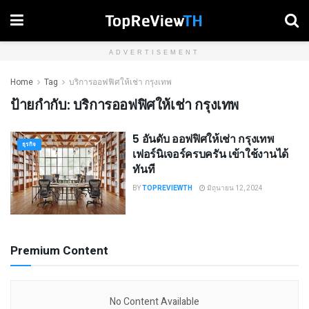
ADVERTISEMENT
Home
Tag
บริการออฟฟิศให้เช่า กรุงเทพ
ป้ายกำกับ:
บริการออฟฟิศให้เช่า กรุงเทพ
5 อันดับ ออฟฟิศให้เช่า กรุงเทพ
ธุรกิจ
เฟอร์นิเจอร์ครบครัน เข้าใช้งานได้
ทันที
BY
TOPREVIEWTH
มิถุนายน 12, 2024
Premium Content
No Content Available