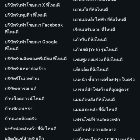
บริษัทรับทำโฆษณา X ที่ไหนดี
เตาแก๊ส ยี่ห้อไหนดี
บริษัทรับทุบตึก ที่ไหนดี
เตาแม่เหล็กไฟฟ้า ยี่ห้อไหนดี
บริษัทรับทําโฆษณา Facebook
เรียนเสริมสวย ที่ไหนดี
ที่ไหนดี
แก้วปั่น ยี่ห้อไหนดี
บริษัทรับทําโฆษณา Google
ที่ไหนดี
แก้วเยติ (Yeti) รุ่นไหนดี
บริษัทรับผลิตของพรีเมี่ยม ที่ไหนดี
แชมพูลดผมร่วง ยี่ห้อไหนดี
บริษัทรับเหมาก่อสร้าง
แท็บเล็ต ยี่ห้อไหนดี
บริษัทรีโนเวทบ้าน
แนะนำ ชั้นวางเครื่องปรุง ในครัว
บริษัทเช่ารถยนต์
แบรนด์ลำโพงบ้านที่คุณคู่ควร
บ้านน็อคดาวน์ ไหนดี
แผ่นดัดหลัง ยี่ห้อไหนดี
บ้านพักคนชรา
แผ่นแปะหลัง ยี่ห้อไหนดี
บ้านและห้องครัว
แฟรนไชส์ร้านสะดวกซัก
ผงซักฟอกฝาหน้า ยี่ห้อไหนดี
แม่บ้านทำความสะอาด
ผลิตภัณฑ์สำหรับเด็ก
แอร์ราคาไม่เกิน 10000 บาท ยี่ห้อ