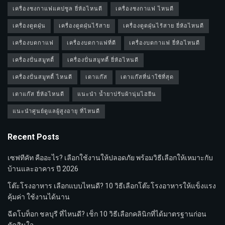
เครื่องชงกาแฟแคปซูล ยี่ห้อไหนดี
เครื่องชงกาแฟ ไหนดี
เครื่องดูดฝุ่น
เครื่องดูดฝุ่นไร้สาย
เครื่องดูดฝุ่นไร้สาย ยี่ห้อไหนดี
เครื่องบดกาแฟ
เครื่องบดกาแฟที่ดี
เครื่องบดกาแฟ ยี่ห้อไหนดี
เครื่องปั่นสมูทตี้
เครื่องปั่นสมูทตี้ ยี่ห้อไหนดี
เครื่องปั่นสมูทตี้ ไหนดี
เตาแก๊ส
เตาแก๊สที่น่าใช้ที่สุด
เตาแก๊ส ยี่ห้อไหนดี
แนะนำ น้ำยาปรับผ้านุ่มไฮยีน
แนะนำศูนย์ดูแลผู้สูงอายุ ที่ไหนดี
Recent Posts
เซฟทีคัท คืออะไร? เลือกใช้งานให้ปลอดภัย พร้อมวิธีเลือกให้เหมาะกับ
บ้านและอาคาร ปี 2026
โต๊ะโรงอาหาร เลือกแบบไหนดี? 10 วิธีเลือกโต๊ะโรงอาหารให้แข็งแรง
คุ้มค่า ใช้งานได้นาน
ฉีดโบท็อก ชลบุรี ที่ไหนดี? เช็ก 10 วิธีเลือกคลินิกที่ได้มาตรฐานก่อน