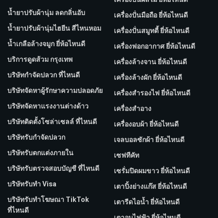
น้ำยาปรับผ้านุ่ม ลดกลิ่นอับ
เครื่องปั่นมือถือ ยี่ห้อไหนดี
น้ำยาปรับผ้านุ่มไฮยีน สีไหนหอม
เครื่องปั่นสมูทตี้ ยี่ห้อไหนดี
น้ำเกลือล้างจมูก ยี่ห้อไหนดี
เครื่องฟอกอากาศ ยี่ห้อไหนดี
บริการดูดส้วม กรุงเทพ
เครื่องล้างจาน ยี่ห้อไหนดี
บริษัทกำจัดปลวก ที่ไหนดี
เครื่องล้างผัก ยี่ห้อไหนดี
บริษัทจัดหาผู้รักษาความปลอดภัย
เครื่องสำรองไฟ ยี่ห้อไหนดี
บริษัทจัดหาแรงงานต่างด้าว
เครื่องสำอาง
บริษัทติดตั้งโซล่าเซลล์ ที่ไหนดี
เครื่องอบผ้า ยี่ห้อไหนดี
บริษัทรับกำจัดปลวก
เจลบอลซักผ้า ยี่ห้อไหนดี
บริษัทรับตกแต่งภายใน
เซฟทีคัท
บริษัทรับตรวจสอบบัญชี ที่ไหนดี
เซรั่มปิดผมขาว ยี่ห้อไหนดี
บริษัทรับทำ Visa
เตาปิ้งย่างแก๊ส ยี่ห้อไหนดี
บริษัทรับทำโฆษณา TikTok
เตารีดไอน้ำ ยี่ห้อไหนดี
ที่ไหนดี
เตาอบไฟฟ้า ยี่ห้อไหนดี