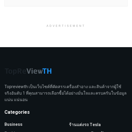
ADVERTISEMENT
Topreviewth เป็นเว็บไซต์ที่คัดสรรเครื่องสำอาง และสินค้าจากผู้ใช้
จริงอันดับ 1 ที่คุณสามารถเลือกซื้อได้อย่างมั่นใจและครบครันในข้อมูล
แน่น แน่นอน
Categories
Business
ร้านแต่งรถ Tesla