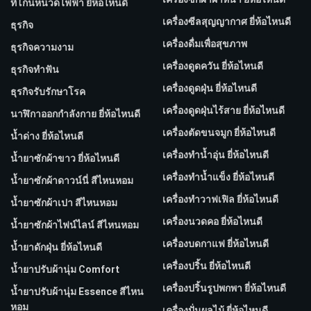
ที่โกนหนวดไฟฟ้า ยี่ห้อไหนดี
เครื่องซีลสุญญากาศ ยี่ห้อไหนดี
ธุรกิจ
เครื่องดื่มเพื่อสุขภาพ
ธุรกิจความงาม
เครื่องดูดควัน ยี่ห้อไหนดี
ธุรกิจทำฟัน
เครื่องดูดฝุ่น ยี่ห้อไหนดี
ธุรกิจรับรักษาโรค
เครื่องดูดฝุ่นไร้สาย ยี่ห้อไหนดี
นาฬิกาออกกำลังกาย ยี่ห้อไหนดี
เครื่องตัดขนจมูก ยี่ห้อไหนดี
น้ำด่าง ยี่ห้อไหนดี
เครื่องทำน้ำอุ่น ยี่ห้อไหนดี
น้ำยาซักผ้าขาว ยี่ห้อไหนดี
เครื่องทำน้ำแข็ง ยี่ห้อไหนดี
น้ำยาซักผ้าดาวน์นี่ สีไหนหอม
เครื่องทำวาฟเฟิล ยี่ห้อไหนดี
น้ำยาซักผ้าเปา สีไหนหอม
เครื่องนวดคอ ยี่ห้อไหนดี
น้ำยาซักผ้าไฟน์ไลน์ สีไหนหอม
เครื่องบดกาแฟ ยี่ห้อไหนดี
น้ำยาดักฝุ่น ยี่ห้อไหนดี
เครื่องปริ้น ยี่ห้อไหนดี
น้ำยาปรับผ้านุ่ม Comfort
เครื่องปริ้นรูปพกพา ยี่ห้อไหนดี
น้ำยาปรับผ้านุ่ม Essence สีไหน
หอม
เครื่องปั่นผลไม้ ยี่ห้อไหนดี