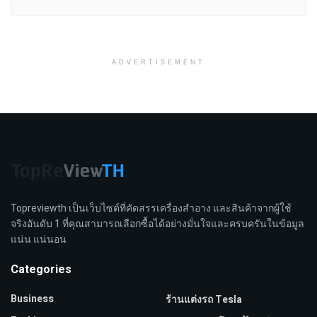
ADVERTISEMENT
Topreviewth เป็นเว็บไซต์ที่คัดสรรเครื่องสำอาง และสินค้าจากผู้ใช้
จริงอันดับ 1 ที่คุณสามารถเลือกซื้อได้อย่างมั่นใจและครบครันในข้อมูล
แน่น แน่นอน
Categories
Business
ร้านแต่งรถ Tesla