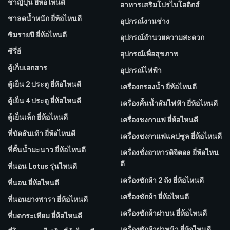
ชาญี่ปุ่น ยี่ห้อไหนดี
อาหารเสริมโปรไบโอติกส์
ชาลดน้ำหนัก ยี่ห้อไหนดี
อุปกรณ์งานช่าง
ซิมรายปี ยี่ห้อไหนดี
อุปกรณ์อำนวยความสะดวก
ซีรี่ย์
อุปกรณ์เพื่อสุขภาพ
ตู้เก็บเอกสาร
อุปกรณ์ไฟฟ้า
ตู้เย็น 2 ประตู ยี่ห้อไหนดี
เครื่องกรองน้ำ ยี่ห้อไหนดี
ตู้เย็น 4 ประตู ยี่ห้อไหนดี
เครื่องคั้นน้ำส้มไฟฟ้า ยี่ห้อไหนดี
ตู้เย็นเล็ก ยี่ห้อไหนดี
เครื่องชงกาแฟ ยี่ห้อไหนดี
ที่ขัดส้นเท้า ยี่ห้อไหนดี
เครื่องชงกาแฟแคปซูล ยี่ห้อไหนดี
ที่คั้นน้ำมะนาว ยี่ห้อไหนดี
เครื่องชั่งอาหารดิจิตอล ยี่ห้อไหน
ดี
ที่นอน Lotus รุ่นไหนดี
เครื่องซักผ้า 2 ถัง ยี่ห้อไหนดี
ที่นอน ยี่ห้อไหนดี
เครื่องซักผ้า ยี่ห้อไหนดี
ที่นอนยางพารา ยี่ห้อไหนดี
เครื่องซักผ้าฝาบน ยี่ห้อไหนดี
ที่บดกระเทียม ยี่ห้อไหนดี
เครื่องซักผ้าฝาหน้า ยี่ห้อไหนดี