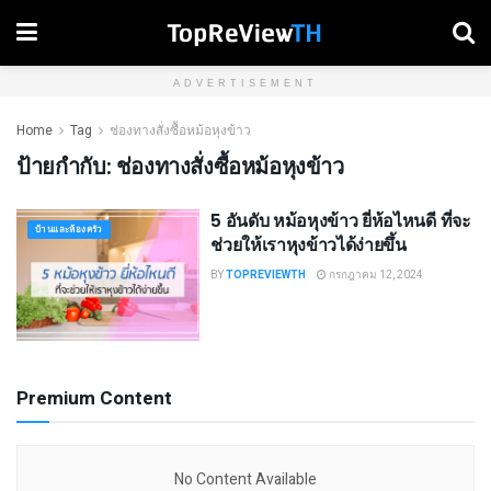
ADVERTISEMENT
Home
Tag
ช่องทางสั่งซื้อหม้อหุงข้าว
ป้ายกำกับ:
ช่องทางสั่งซื้อหม้อหุงข้าว
5 อันดับ หม้อหุงข้าว ยี่ห้อไหนดี ที่จะ
บ้านและห้องครัว
ช่วยให้เราหุงข้าวได้ง่ายขึ้น
BY
TOPREVIEWTH
กรกฎาคม 12, 2024
Premium Content
No Content Available