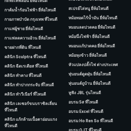
กะทะเทฟล่อน ยี่ห้อไหนดี
สเปรย์ไล่หนู ยี่ห้อไหนดี
กาต้มน้ำร้อนไฟฟ้า ยี่ห้อไหนดี
หม้อทอดไร้น้ำมัน ยี่ห้อไหนดี
กายภาพบําบัด กรุงเทพ ที่ไหนดี
หมอนลดปวดคอ ยี่ห้อไหนดี
กาแฟผู้ชาย ยี่ห้อไหนดี
หม้อนึ่งไฟฟ้า ยี่ห้อไหนดี
กาแฟลดความอ้วน ยี่ห้อไหนดี
หมอนแก้ปวดคอ ยี่ห้อไหนดี
ขายฝากที่ดิน ที่ไหนดี
หม้อหุงข้าว ยี่ห้อไหนดี
คลินิก Sculptra ที่ไหนดี
หัวแปลงปลั๊กไฟ ต่างประเทศ
คลินิก ฉีดเรเดียส ที่ไหนดี
หุ่นยนต์ดูดฝุ่น ยี่ห้อไหนดี
คลินิก ทำคาง ที่ไหนดี
หุ่นยนต์ถูบ้าน ยี่ห้อไหนดี
คลินิก ทำปากกระจับ ที่ไหนดี
หูฟัง JBL รุ่นไหนดี
คลินิก ทำวีเนียร์ ที่ไหนดี
อบรม 5ส ที่ไหนดี
คลินิก เลเซอร์ขนบราซิลเลี่ยน
ที่ไหนดี
อบรม Excel ที่ไหนดี
คลินิก แก้กล้ามเนื้อตาอ่อนแรง
อบรม Ho Ren So ที่ไหนดี
ที่ไหนดี
อบรม OJT ที่ไหนดี