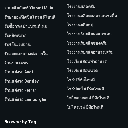
โรงงานผลิตครีม
รวมผลิตภัณฑ์ Xiaomi Mijia
โรงงานผลิตคอลลาเจนชงดื่ม
รักษาออฟฟิศซินโดรม ที่ไหนดี
โรงงานผลิตสบู่
รับซื้อกระเป๋าแบรนด์เนม
โรงงานรับผลิตคอลลาเจน
รับผลิตหมวก
โรงงานรับผลิตซองครีม
รับรีโนเวทบ้าน
โรงงานรับผลิตอาหารเสริม
รับออกแบบตกแต่งภายใน
โรงเรียนสอนทำอาหาร
ร้านขายเพชร
โรงเรียนสอนนวด
ร้านแต่งรถ Audi
ไซรัป ยี่ห้อไหนดี
ร้านแต่งรถ Bentley
ไซรัปผลไม้ ยี่ห้อไหนดี
ร้านแต่งรถ Ferrari
ไฟโซล่าเซลล์ ยี่ห้อไหนดี
ร้านแต่งรถ Lamborghini
ไมโครเวฟ ยี่ห้อไหนดี
Browse by Tag