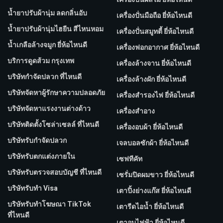
น้ำยาปรับผ้านุ่ม ลดกลิ่นอับ
เครื่องปั่นมือถือ ยี่ห้อไหนดี
น้ำยาปรับผ้านุ่มไฮยีน สีไหนหอม
เครื่องปั่นสมูทตี้ ยี่ห้อไหนดี
น้ำเกลือล้างจมูก ยี่ห้อไหนดี
เครื่องฟอกอากาศ ยี่ห้อไหนดี
บริการดูดส้วม กรุงเทพ
เครื่องล้างจาน ยี่ห้อไหนดี
บริษัทกำจัดปลวก ที่ไหนดี
เครื่องล้างผัก ยี่ห้อไหนดี
บริษัทจัดหาผู้รักษาความปลอดภัย
เครื่องสำรองไฟ ยี่ห้อไหนดี
บริษัทจัดหาแรงงานต่างด้าว
เครื่องสำอาง
บริษัทติดตั้งโซล่าเซลล์ ที่ไหนดี
เครื่องอบผ้า ยี่ห้อไหนดี
บริษัทรับกำจัดปลวก
เจลบอลซักผ้า ยี่ห้อไหนดี
บริษัทรับตกแต่งภายใน
เซฟทีคัท
บริษัทรับตรวจสอบบัญชี ที่ไหนดี
เซรั่มปิดผมขาว ยี่ห้อไหนดี
บริษัทรับทำ Visa
เตาปิ้งย่างแก๊ส ยี่ห้อไหนดี
บริษัทรับทำโฆษณา TikTok
เตารีดไอน้ำ ยี่ห้อไหนดี
ที่ไหนดี
เตาอบไฟฟ้า ยี่ห้อไหนดี