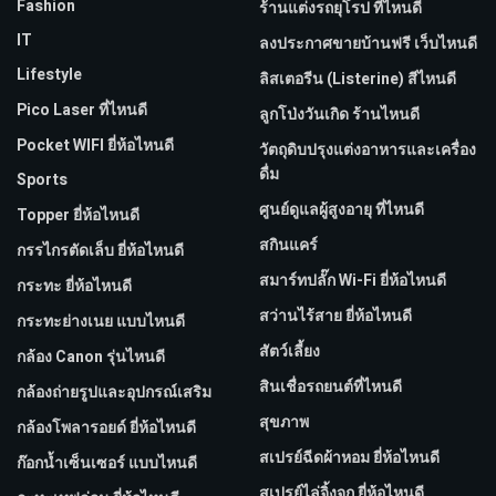
Fashion
ร้านแต่งรถยุโรป ที่ไหนดี
IT
ลงประกาศขายบ้านฟรี เว็บไหนดี
Lifestyle
ลิสเตอรีน (Listerine) สีไหนดี
Pico Laser ที่ไหนดี
ลูกโป่งวันเกิด ร้านไหนดี
Pocket WIFI ยี่ห้อไหนดี
วัตถุดิบปรุงแต่งอาหารและเครื่อง
ดื่ม
Sports
ศูนย์ดูแลผู้สูงอายุ ที่ไหนดี
Topper ยี่ห้อไหนดี
สกินแคร์
กรรไกรตัดเล็บ ยี่ห้อไหนดี
สมาร์ทปลั๊ก Wi-Fi ยี่ห้อไหนดี
กระทะ ยี่ห้อไหนดี
สว่านไร้สาย ยี่ห้อไหนดี
กระทะย่างเนย แบบไหนดี
สัตว์เลี้ยง
กล้อง Canon รุ่นไหนดี
สินเชื่อรถยนต์ที่ไหนดี
กล้องถ่ายรูปและอุปกรณ์เสริม
สุขภาพ
กล้องโพลารอยด์ ยี่ห้อไหนดี
สเปรย์ฉีดผ้าหอม ยี่ห้อไหนดี
ก๊อกน้ำเซ็นเซอร์ แบบไหนดี
สเปรย์ไล่จิ้งจก ยี่ห้อไหนดี