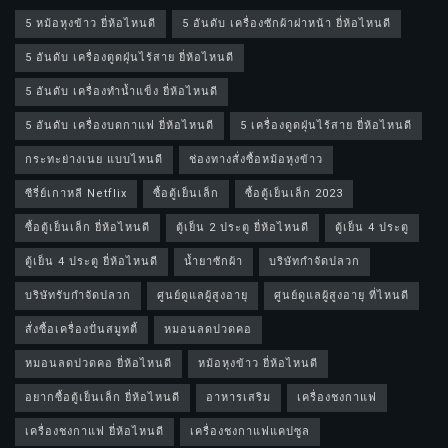
5 หม้อหุงข้าว ยี่ห้อไหนดี
5 อันดับ เครื่องซักผ้าฝาหน้า ยี่ห้อไหนดี
5 อันดับ เครื่องดูดฝุ่นไร้สาย ยี่ห้อไหนดี
5 อันดับ เครื่องทำน้ำแข็ง ยี่ห้อไหนดี
5 อันดับ เครื่องบดกาแฟ ยี่ห้อไหนดี
5 เครื่องดูดฝุ่นไร้สาย ยี่ห้อไหนดี
กระทะย่างเนย แบบไหนดี
ช่องทางสั่งซื้อหม้อหุงข้าว
ซีรี่ย์เกาหลี Netflix
ซื้อตู้เย็นเล็ก
ซื้อตู้เย็นเล็ก 2023
ซื้อตู้เย็นเล็ก ยี่ห้อไหนดี
ตู้เย็น 2 ประตู ยี่ห้อไหนดี
ตู้เย็น 4 ประตู
ตู้เย็น 4 ประตู ยี่ห้อไหนดี
น้ำยาซักผ้า
บริษัทกำจัดปลวก
บริษัทรับกำจัดปลวก
ศูนย์ดูแลผู้สูงอายุ
ศูนย์ดูแลผู้สูงอายุ ที่ไหนดี
สั่งซื้อเครื่องปั่นสมูทตี้
หมอนลดปวดคอ
หมอนลดปวดคอ ยี่ห้อไหนดี
หม้อหุงข้าว ยี่ห้อไหนดี
อยากซื้อตู้เย็นเล็ก ยี่ห้อไหนดี
อาหารเสริม
เครื่องชงกาแฟ
เครื่องชงกาแฟ ยี่ห้อไหนดี
เครื่องชงกาแฟแคปซูล