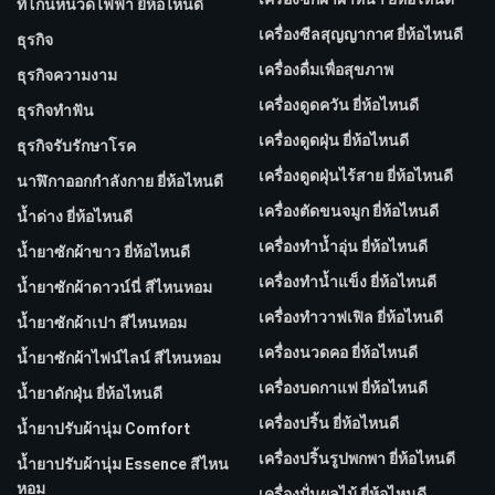
ที่โกนหนวดไฟฟ้า ยี่ห้อไหนดี
เครื่องซีลสุญญากาศ ยี่ห้อไหนดี
ธุรกิจ
เครื่องดื่มเพื่อสุขภาพ
ธุรกิจความงาม
เครื่องดูดควัน ยี่ห้อไหนดี
ธุรกิจทำฟัน
เครื่องดูดฝุ่น ยี่ห้อไหนดี
ธุรกิจรับรักษาโรค
เครื่องดูดฝุ่นไร้สาย ยี่ห้อไหนดี
นาฬิกาออกกำลังกาย ยี่ห้อไหนดี
เครื่องตัดขนจมูก ยี่ห้อไหนดี
น้ำด่าง ยี่ห้อไหนดี
เครื่องทำน้ำอุ่น ยี่ห้อไหนดี
น้ำยาซักผ้าขาว ยี่ห้อไหนดี
เครื่องทำน้ำแข็ง ยี่ห้อไหนดี
น้ำยาซักผ้าดาวน์นี่ สีไหนหอม
เครื่องทำวาฟเฟิล ยี่ห้อไหนดี
น้ำยาซักผ้าเปา สีไหนหอม
เครื่องนวดคอ ยี่ห้อไหนดี
น้ำยาซักผ้าไฟน์ไลน์ สีไหนหอม
เครื่องบดกาแฟ ยี่ห้อไหนดี
น้ำยาดักฝุ่น ยี่ห้อไหนดี
เครื่องปริ้น ยี่ห้อไหนดี
น้ำยาปรับผ้านุ่ม Comfort
เครื่องปริ้นรูปพกพา ยี่ห้อไหนดี
น้ำยาปรับผ้านุ่ม Essence สีไหน
หอม
เครื่องปั่นผลไม้ ยี่ห้อไหนดี