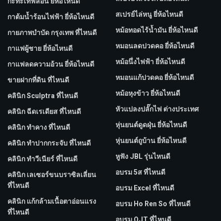
กะทะเทฟล่อน ยี่ห้อไหนดี
สเปรย์ไล่หนู ยี่ห้อไหนดี
กาต้มน้ำร้อนไฟฟ้า ยี่ห้อไหนดี
หม้อทอดไร้น้ำมัน ยี่ห้อไหนดี
กายภาพบําบัด กรุงเทพ ที่ไหนดี
หมอนลดปวดคอ ยี่ห้อไหนดี
กาแฟผู้ชาย ยี่ห้อไหนดี
หม้อนึ่งไฟฟ้า ยี่ห้อไหนดี
กาแฟลดความอ้วน ยี่ห้อไหนดี
หมอนแก้ปวดคอ ยี่ห้อไหนดี
ขายฝากที่ดิน ที่ไหนดี
หม้อหุงข้าว ยี่ห้อไหนดี
คลินิก Sculptra ที่ไหนดี
หัวแปลงปลั๊กไฟ ต่างประเทศ
คลินิก ฉีดเรเดียส ที่ไหนดี
หุ่นยนต์ดูดฝุ่น ยี่ห้อไหนดี
คลินิก ทำคาง ที่ไหนดี
หุ่นยนต์ถูบ้าน ยี่ห้อไหนดี
คลินิก ทำปากกระจับ ที่ไหนดี
หูฟัง JBL รุ่นไหนดี
คลินิก ทำวีเนียร์ ที่ไหนดี
อบรม 5ส ที่ไหนดี
คลินิก เลเซอร์ขนบราซิลเลี่ยน
ที่ไหนดี
อบรม Excel ที่ไหนดี
คลินิก แก้กล้ามเนื้อตาอ่อนแรง
อบรม Ho Ren So ที่ไหนดี
ที่ไหนดี
อบรม OJT ที่ไหนดี