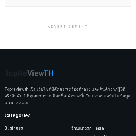
ADVERTISEMENT
Topreviewth เป็นเว็บไซต์ที่คัดสรรเครื่องสำอาง และสินค้าจากผู้ใช้
จริงอันดับ 1 ที่คุณสามารถเลือกซื้อได้อย่างมั่นใจและครบครันในข้อมูล
แน่น แน่นอน
Categories
Business
ร้านแต่งรถ Tesla