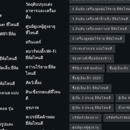
วัตถุดิบปรุงแต่ง
5 อันดับ เครื่องดูดฝุ่นไร้สาย ยี่ห้อไหน
อาหารและเครื่อง
e
ดื่ม
5 อันดับ เครื่องทำน้ำแข็ง ยี่ห้อไหนดี
er ที่ไหนดี
ศูนย์ดูแลผู้สูงอายุ
5 อันดับ เครื่องบดกาแฟ ยี่ห้อไหนดี
ที่ไหนดี
FI ยี่ห้อ
5 เครื่องดูดฝุ่นไร้สาย ยี่ห้อไหนดี
สกินแคร์
กระทะย่างเนย แบบไหนดี
สมาร์ทปลั๊ก Wi-Fi
ยี่ห้อไหนดี
ี่ห้อไหนดี
ช่องทางสั่งซื้อหม้อหุงข้าว
สว่านไร้สาย ยี่ห้อ
เล็บ ยี่ห้อ
ซีรี่ย์เกาหลี Netflix
ซื้อตู้เย็นเล็ก
ไหนดี
ซื้อตู้เย็นเล็ก 2023
สัตว์เลี้ยง
่ห้อไหนดี
ซื้อตู้เย็นเล็ก ยี่ห้อไหนดี
สินเชื่อรถยนต์ที่ไหน
างเนย แบบ
ดี
ตู้เย็น 2 ประตู ยี่ห้อไหนดี
ตู้เย็น 
สุขภาพ
ตู้เย็น 4 ประตู ยี่ห้อไหนดี
น้ำยาซั
non รุ่น
สเปรย์ฉีดผ้าหอม
บริษัทกำจัดปลวก
บริษัทรับกำจั
ยี่ห้อไหนดี
ยรูปและ
ศูนย์ดูแลผู้สูงอายุ