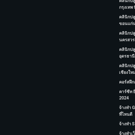
คลินิกปล
กรุงเทพ ท
คลินิกปล
ขอนแก่น 
คลินิกปล
นครสวรรค
คลินิกปล
อุดรธานี 
คลินิกปล
เชียงใหม่
คอร์สฝึ
คาร์ซีท ย
2024
จ้างทํา
ที่ไหนดี
จ้างทํา S
จ้างทําเว