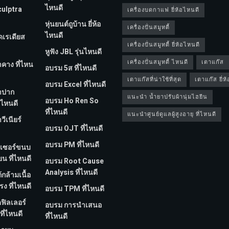
ไหนดี
culptra
เครื่องบดกาแฟ ยี่ห้อไหนดี
หุ่นยนต์ถูบ้าน ยี่ห้อ
เครื่องปั่นสมูทตี้
ไหนดี
ีดเรเดียส
เครื่องปั่นสมูทตี้ ยี่ห้อไหนดี
หูฟัง JBL รุ่นไหนดี
เครื่องปั่นสมูทตี้ ไหนดี
เตาแก๊ส
ำคาง ที่ไหน
อบรม 5ส ที่ไหนดี
เตาแก๊สที่น่าใช้ที่สุด
เตาแก๊ส ยี่ห
อบรม Excel ที่ไหนดี
ทำปาก
แนะนำ น้ำยาปรับผ้านุ่มไฮยีน
อบรม Ho Ren So
่ไหนดี
ที่ไหนดี
แนะนำศูนย์ดูแลผู้สูงอายุ ที่ไหนดี
วีเนียร์
อบรม OJT ที่ไหนดี
อบรม PM ที่ไหนดี
ลเซอร์ขนบ
ยน ที่ไหนดี
อบรม Root Cause
Analysis ที่ไหนดี
้กล้ามเนื้อ
ง ที่ไหนดี
อบรม TPM ที่ไหนดี
ดฟิลเลอร์
อบรม การนำเสนอ
ที่ไหนดี
ที่ไหนดี