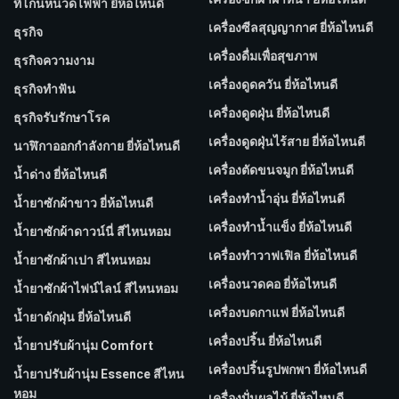
ที่โกนหนวดไฟฟ้า ยี่ห้อไหนดี
เครื่องซีลสุญญากาศ ยี่ห้อไหนดี
ธุรกิจ
เครื่องดื่มเพื่อสุขภาพ
ธุรกิจความงาม
เครื่องดูดควัน ยี่ห้อไหนดี
ธุรกิจทำฟัน
เครื่องดูดฝุ่น ยี่ห้อไหนดี
ธุรกิจรับรักษาโรค
เครื่องดูดฝุ่นไร้สาย ยี่ห้อไหนดี
นาฬิกาออกกำลังกาย ยี่ห้อไหนดี
เครื่องตัดขนจมูก ยี่ห้อไหนดี
น้ำด่าง ยี่ห้อไหนดี
เครื่องทำน้ำอุ่น ยี่ห้อไหนดี
น้ำยาซักผ้าขาว ยี่ห้อไหนดี
เครื่องทำน้ำแข็ง ยี่ห้อไหนดี
น้ำยาซักผ้าดาวน์นี่ สีไหนหอม
เครื่องทำวาฟเฟิล ยี่ห้อไหนดี
น้ำยาซักผ้าเปา สีไหนหอม
เครื่องนวดคอ ยี่ห้อไหนดี
น้ำยาซักผ้าไฟน์ไลน์ สีไหนหอม
เครื่องบดกาแฟ ยี่ห้อไหนดี
น้ำยาดักฝุ่น ยี่ห้อไหนดี
เครื่องปริ้น ยี่ห้อไหนดี
น้ำยาปรับผ้านุ่ม Comfort
เครื่องปริ้นรูปพกพา ยี่ห้อไหนดี
น้ำยาปรับผ้านุ่ม Essence สีไหน
หอม
เครื่องปั่นผลไม้ ยี่ห้อไหนดี