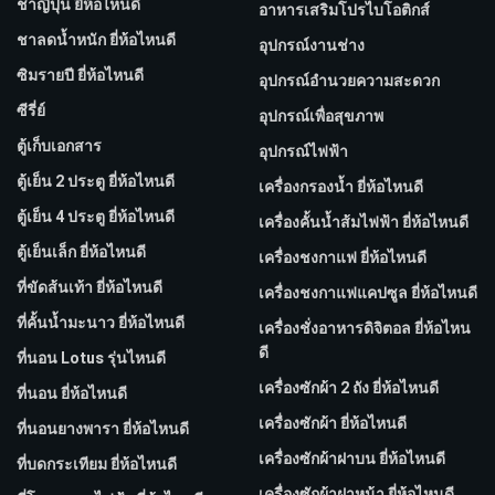
ชาญี่ปุ่น ยี่ห้อไหนดี
อาหารเสริมโปรไบโอติกส์
ชาลดน้ำหนัก ยี่ห้อไหนดี
อุปกรณ์งานช่าง
ซิมรายปี ยี่ห้อไหนดี
อุปกรณ์อำนวยความสะดวก
ซีรี่ย์
อุปกรณ์เพื่อสุขภาพ
ตู้เก็บเอกสาร
อุปกรณ์ไฟฟ้า
ตู้เย็น 2 ประตู ยี่ห้อไหนดี
เครื่องกรองน้ำ ยี่ห้อไหนดี
ตู้เย็น 4 ประตู ยี่ห้อไหนดี
เครื่องคั้นน้ำส้มไฟฟ้า ยี่ห้อไหนดี
ตู้เย็นเล็ก ยี่ห้อไหนดี
เครื่องชงกาแฟ ยี่ห้อไหนดี
ที่ขัดส้นเท้า ยี่ห้อไหนดี
เครื่องชงกาแฟแคปซูล ยี่ห้อไหนดี
ที่คั้นน้ำมะนาว ยี่ห้อไหนดี
เครื่องชั่งอาหารดิจิตอล ยี่ห้อไหน
ดี
ที่นอน Lotus รุ่นไหนดี
เครื่องซักผ้า 2 ถัง ยี่ห้อไหนดี
ที่นอน ยี่ห้อไหนดี
เครื่องซักผ้า ยี่ห้อไหนดี
ที่นอนยางพารา ยี่ห้อไหนดี
เครื่องซักผ้าฝาบน ยี่ห้อไหนดี
ที่บดกระเทียม ยี่ห้อไหนดี
เครื่องซักผ้าฝาหน้า ยี่ห้อไหนดี