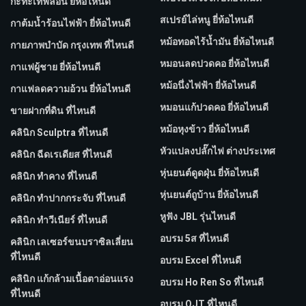
กะทะเทฟล่อน ยี่ห้อไหนดี
สเปรย์ไล่หนู ยี่ห้อไหนดี
กาต้มน้ำร้อนไฟฟ้า ยี่ห้อไหนดี
หม้อทอดไร้น้ำมัน ยี่ห้อไหนดี
กายภาพบําบัด กรุงเทพ ที่ไหนดี
หมอนลดปวดคอ ยี่ห้อไหนดี
กาแฟผู้ชาย ยี่ห้อไหนดี
หม้อนึ่งไฟฟ้า ยี่ห้อไหนดี
กาแฟลดความอ้วน ยี่ห้อไหนดี
หมอนแก้ปวดคอ ยี่ห้อไหนดี
ขายฝากที่ดิน ที่ไหนดี
หม้อหุงข้าว ยี่ห้อไหนดี
คลินิก Sculptra ที่ไหนดี
หัวแปลงปลั๊กไฟ ต่างประเทศ
คลินิก ฉีดเรเดียส ที่ไหนดี
หุ่นยนต์ดูดฝุ่น ยี่ห้อไหนดี
คลินิก ทำคาง ที่ไหนดี
หุ่นยนต์ถูบ้าน ยี่ห้อไหนดี
คลินิก ทำปากกระจับ ที่ไหนดี
หูฟัง JBL รุ่นไหนดี
คลินิก ทำวีเนียร์ ที่ไหนดี
อบรม 5ส ที่ไหนดี
คลินิก เลเซอร์ขนบราซิลเลี่ยน
ที่ไหนดี
อบรม Excel ที่ไหนดี
คลินิก แก้กล้ามเนื้อตาอ่อนแรง
อบรม Ho Ren So ที่ไหนดี
ที่ไหนดี
อบรม OJT ที่ไหนดี