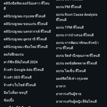
คลินิกฉีดฟิลเลอร์น้องสาว ที่ไหน
อบรม PM ที่ไหนดี
ดี
อบรม Root Cause Analysis
คลินิกปลูกผม กรุงเทพ ที่ไหนดี
ที่ไหนดี
คลินิกปลูกผม ขอนแก่น ที่ไหนดี
อบรม TPM ที่ไหนดี
คลินิกปลูกผม นครสวรรค์ ที่ไหนดี
อบรม การนำเสนอ ที่ไหนดี
คลินิกปลูกผม อุดรธานี ที่ไหนดี
อบรม การพัฒนาทักษะหัวหน้า
คลินิกปลูกผม เชียงใหม่ ที่ไหนดี
งาน ที่ไหนดี
คอร์สฝึกอบรม
อบรม จิตสำนึกคุณภาพ ที่ไหนดี
คาร์ซีท ยี่ห้อไหนดี 2024
อบรม ลดข้อผิดพลาด ที่ไหนดี
จ้างทํา Google Ads ที่ไหนดี
อบรม ไคเซ็น ที่ไหนดี
จ้างทํา SEO ที่ไหนดี
ออฟฟิศให้เช่า กรุงเทพ
จ้างทําเว็บไซต์ ที่ไหนดี
อาหาร
ฉีดโบท็อก ชลบุรี
อาหารเสริมผู้ชาย
ช้อปปิ้ง
อาหารเสริมผู้หญิง ยี่ห้อไหนดี