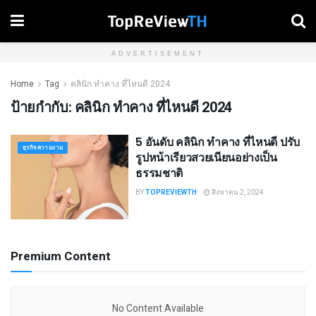
ADVERTISEMENT
Home
Tag
คลินิก ทำคาง ที่ไหนดี 2024
ป้ายกำกับ:
คลินิก ทำคาง ที่ไหนดี 2024
5 อันดับ คลินิก ทำคาง ที่ไหนดี ปรับ
ธุรกิจความงาม
รูปหน้าเรียวสวยเนียนอย่างเป็น
ธรรมชาติ
BY
TOPREVIEWTH
สิงหาคม 2, 2024
Premium Content
No Content Available