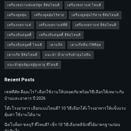
เครื่องชงกาแฟแคปซูล ยี่ห้อไหนดี
เครื่องชงกาแฟ ไหนดี
เครื่องดูดฝุ่น
เครื่องดูดฝุ่นไร้สาย
เครื่องดูดฝุ่นไร้สาย ยี่ห้อไหนดี
เครื่องบดกาแฟ
เครื่องบดกาแฟที่ดี
เครื่องบดกาแฟ ยี่ห้อไหนดี
เครื่องปั่นสมูทตี้
เครื่องปั่นสมูทตี้ ยี่ห้อไหนดี
เครื่องปั่นสมูทตี้ ไหนดี
เตาแก๊ส
เตาแก๊สที่น่าใช้ที่สุด
เตาแก๊ส ยี่ห้อไหนดี
แนะนำ น้ำยาปรับผ้านุ่มไฮยีน
แนะนำศูนย์ดูแลผู้สูงอายุ ที่ไหนดี
Recent Posts
เซฟทีคัท คืออะไร? เลือกใช้งานให้ปลอดภัย พร้อมวิธีเลือกให้เหมาะกับ
บ้านและอาคาร ปี 2026
โต๊ะโรงอาหาร เลือกแบบไหนดี? 10 วิธีเลือกโต๊ะโรงอาหารให้แข็งแรง
คุ้มค่า ใช้งานได้นาน
ฉีดโบท็อก ชลบุรี ที่ไหนดี? เช็ก 10 วิธีเลือกคลินิกที่ได้มาตรฐานก่อน