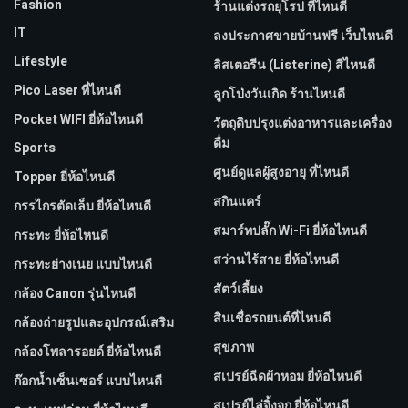
Fashion
ร้านแต่งรถยุโรป ที่ไหนดี
IT
ลงประกาศขายบ้านฟรี เว็บไหนดี
Lifestyle
ลิสเตอรีน (Listerine) สีไหนดี
Pico Laser ที่ไหนดี
ลูกโป่งวันเกิด ร้านไหนดี
Pocket WIFI ยี่ห้อไหนดี
วัตถุดิบปรุงแต่งอาหารและเครื่อง
ดื่ม
Sports
ศูนย์ดูแลผู้สูงอายุ ที่ไหนดี
Topper ยี่ห้อไหนดี
สกินแคร์
กรรไกรตัดเล็บ ยี่ห้อไหนดี
สมาร์ทปลั๊ก Wi-Fi ยี่ห้อไหนดี
กระทะ ยี่ห้อไหนดี
สว่านไร้สาย ยี่ห้อไหนดี
กระทะย่างเนย แบบไหนดี
สัตว์เลี้ยง
กล้อง Canon รุ่นไหนดี
สินเชื่อรถยนต์ที่ไหนดี
กล้องถ่ายรูปและอุปกรณ์เสริม
สุขภาพ
กล้องโพลารอยด์ ยี่ห้อไหนดี
สเปรย์ฉีดผ้าหอม ยี่ห้อไหนดี
ก๊อกน้ำเซ็นเซอร์ แบบไหนดี
สเปรย์ไล่จิ้งจก ยี่ห้อไหนดี