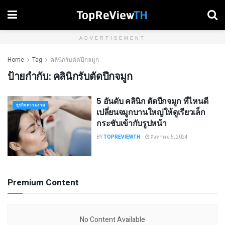
ADVERTISEMENT
Home
Tag
คลินิกรับตัดปีกจมูก
ป้ายกำกับ:
คลินิกรับตัดปีกจมูก
5 อันดับ คลินิก ตัดปีกจมูก ที่ไหนดี
ธุรกิจความงาม
เปลี่ยนจมูกบานใหญ่ให้ดูเรียวเล็ก
กระชับเข้ากับรูปหน้า
BY
TOPREVIEWTH
สิงหาคม 5, 2024
Premium Content
No Content Available