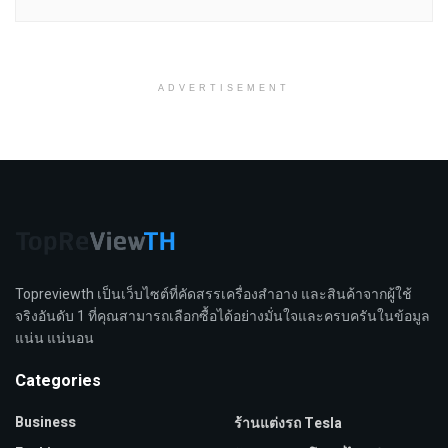
ADVERTISEMENT
Topreviewth เป็นเว็บไซต์ที่คัดสรรเครื่องสำอาง และสินค้าจากผู้ใช้
จริงอันดับ 1 ที่คุณสามารถเลือกซื้อได้อย่างมั่นใจและครบครันในข้อมูล
แน่น แน่นอน
Categories
Business
ร้านแต่งรถ Tesla