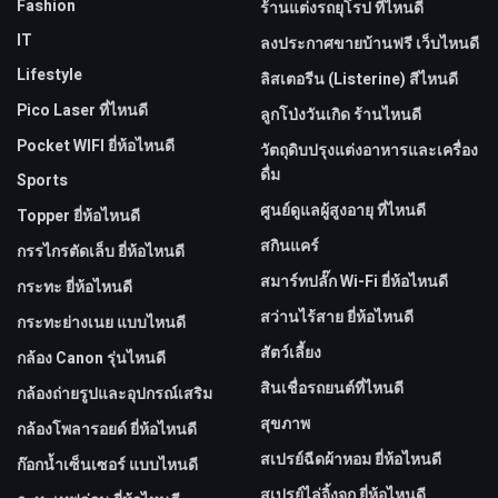
Fashion
ร้านแต่งรถยุโรป ที่ไหนดี
IT
ลงประกาศขายบ้านฟรี เว็บไหนดี
Lifestyle
ลิสเตอรีน (Listerine) สีไหนดี
Pico Laser ที่ไหนดี
ลูกโป่งวันเกิด ร้านไหนดี
Pocket WIFI ยี่ห้อไหนดี
วัตถุดิบปรุงแต่งอาหารและเครื่อง
ดื่ม
Sports
ศูนย์ดูแลผู้สูงอายุ ที่ไหนดี
Topper ยี่ห้อไหนดี
สกินแคร์
กรรไกรตัดเล็บ ยี่ห้อไหนดี
สมาร์ทปลั๊ก Wi-Fi ยี่ห้อไหนดี
กระทะ ยี่ห้อไหนดี
สว่านไร้สาย ยี่ห้อไหนดี
กระทะย่างเนย แบบไหนดี
สัตว์เลี้ยง
กล้อง Canon รุ่นไหนดี
สินเชื่อรถยนต์ที่ไหนดี
กล้องถ่ายรูปและอุปกรณ์เสริม
สุขภาพ
กล้องโพลารอยด์ ยี่ห้อไหนดี
สเปรย์ฉีดผ้าหอม ยี่ห้อไหนดี
ก๊อกน้ำเซ็นเซอร์ แบบไหนดี
สเปรย์ไล่จิ้งจก ยี่ห้อไหนดี