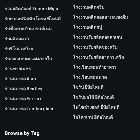
โรงงานผลิตครีม
รวมผลิตภัณฑ์ Xiaomi Mijia
โรงงานผลิตคอลลาเจนชงดื่ม
รักษาออฟฟิศซินโดรม ที่ไหนดี
โรงงานผลิตสบู่
รับซื้อกระเป๋าแบรนด์เนม
โรงงานรับผลิตคอลลาเจน
รับผลิตหมวก
โรงงานรับผลิตซองครีม
รับรีโนเวทบ้าน
โรงงานรับผลิตอาหารเสริม
รับออกแบบตกแต่งภายใน
โรงเรียนสอนทำอาหาร
ร้านขายเพชร
โรงเรียนสอนนวด
ร้านแต่งรถ Audi
ไซรัป ยี่ห้อไหนดี
ร้านแต่งรถ Bentley
ไซรัปผลไม้ ยี่ห้อไหนดี
ร้านแต่งรถ Ferrari
ไฟโซล่าเซลล์ ยี่ห้อไหนดี
ร้านแต่งรถ Lamborghini
ไมโครเวฟ ยี่ห้อไหนดี
Browse by Tag