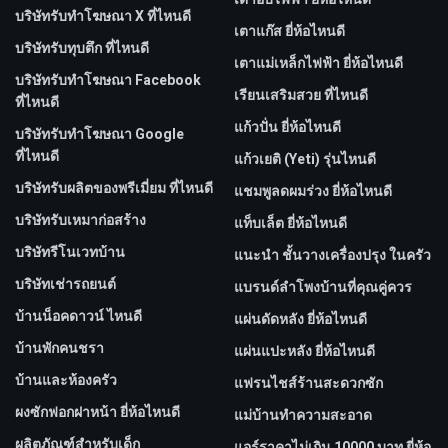
บริษัทรับทำโฆษณา X ที่ไหนดี
เตาแก๊ส ยี่ห้อไหนดี
บริษัทรับทุบตึก ที่ไหนดี
เตาแม่เหล็กไฟฟ้า ยี่ห้อไหนดี
บริษัทรับทําโฆษณา Facebook
เรียนเสริมสวย ที่ไหนดี
ที่ไหนดี
แก้วปั่น ยี่ห้อไหนดี
บริษัทรับทําโฆษณา Google
ที่ไหนดี
แก้วเยติ (Yeti) รุ่นไหนดี
บริษัทรับผลิตของพรีเมี่ยม ที่ไหนดี
แชมพูลดผมร่วง ยี่ห้อไหนดี
บริษัทรับเหมาก่อสร้าง
แท็บเล็ต ยี่ห้อไหนดี
บริษัทรีโนเวทบ้าน
แนะนำ ชั้นวางเครื่องปรุง ในครัว
บริษัทเช่ารถยนต์
แบรนด์ลำโพงบ้านที่คุณคู่ควร
บ้านน็อคดาวน์ ไหนดี
แผ่นดัดหลัง ยี่ห้อไหนดี
บ้านพักคนชรา
แผ่นแปะหลัง ยี่ห้อไหนดี
บ้านและห้องครัว
แฟรนไชส์ร้านสะดวกซัก
ผงซักฟอกฝาหน้า ยี่ห้อไหนดี
แม่บ้านทำความสะอาด
ผลิตภัณฑ์สำหรับเด็ก
แอร์ราคาไม่เกิน 10000 บาท ยี่ห้อ