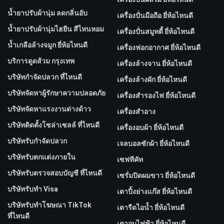
น้ำยาปรับผ้านุ่ม ลดกลิ่นอับ
เครื่องปั่นมือถือ ยี่ห้อไหนดี
น้ำยาปรับผ้านุ่มไฮยีน สีไหนหอม
เครื่องปั่นสมูทตี้ ยี่ห้อไหนดี
น้ำเกลือล้างจมูก ยี่ห้อไหนดี
เครื่องฟอกอากาศ ยี่ห้อไหนดี
บริการดูดส้วม กรุงเทพ
เครื่องล้างจาน ยี่ห้อไหนดี
บริษัทกำจัดปลวก ที่ไหนดี
เครื่องล้างผัก ยี่ห้อไหนดี
บริษัทจัดหาผู้รักษาความปลอดภัย
เครื่องสำรองไฟ ยี่ห้อไหนดี
บริษัทจัดหาแรงงานต่างด้าว
เครื่องสำอาง
บริษัทติดตั้งโซล่าเซลล์ ที่ไหนดี
เครื่องอบผ้า ยี่ห้อไหนดี
บริษัทรับกำจัดปลวก
เจลบอลซักผ้า ยี่ห้อไหนดี
บริษัทรับตกแต่งภายใน
เซฟทีคัท
บริษัทรับตรวจสอบบัญชี ที่ไหนดี
เซรั่มปิดผมขาว ยี่ห้อไหนดี
บริษัทรับทำ Visa
เตาปิ้งย่างแก๊ส ยี่ห้อไหนดี
บริษัทรับทำโฆษณา TikTok
เตารีดไอน้ำ ยี่ห้อไหนดี
ที่ไหนดี
เตาอบไฟฟ้า ยี่ห้อไหนดี