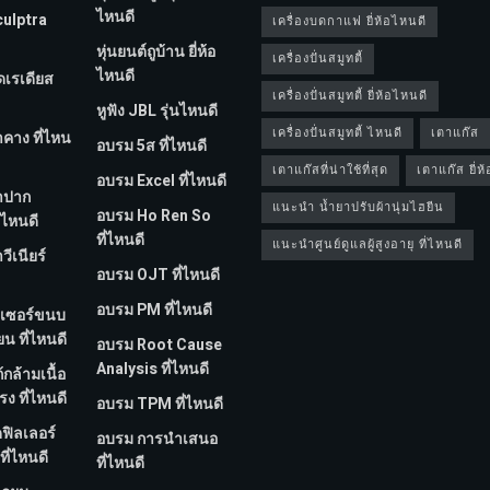
ไหนดี
culptra
เครื่องบดกาแฟ ยี่ห้อไหนดี
หุ่นยนต์ถูบ้าน ยี่ห้อ
เครื่องปั่นสมูทตี้
ไหนดี
ีดเรเดียส
เครื่องปั่นสมูทตี้ ยี่ห้อไหนดี
หูฟัง JBL รุ่นไหนดี
เครื่องปั่นสมูทตี้ ไหนดี
เตาแก๊ส
ำคาง ที่ไหน
อบรม 5ส ที่ไหนดี
เตาแก๊สที่น่าใช้ที่สุด
เตาแก๊ส ยี่ห
อบรม Excel ที่ไหนดี
ทำปาก
แนะนำ น้ำยาปรับผ้านุ่มไฮยีน
อบรม Ho Ren So
่ไหนดี
ที่ไหนดี
แนะนำศูนย์ดูแลผู้สูงอายุ ที่ไหนดี
วีเนียร์
อบรม OJT ที่ไหนดี
อบรม PM ที่ไหนดี
ลเซอร์ขนบ
ยน ที่ไหนดี
อบรม Root Cause
Analysis ที่ไหนดี
้กล้ามเนื้อ
ง ที่ไหนดี
อบรม TPM ที่ไหนดี
ดฟิลเลอร์
อบรม การนำเสนอ
ที่ไหนดี
ที่ไหนดี