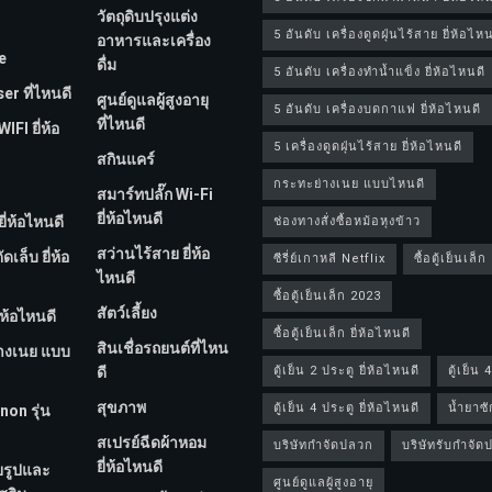
วัตถุดิบปรุงแต่ง
5 อันดับ เครื่องดูดฝุ่นไร้สาย ยี่ห้อไหน
อาหารและเครื่อง
e
ดื่ม
5 อันดับ เครื่องทำน้ำแข็ง ยี่ห้อไหนดี
er ที่ไหนดี
ศูนย์ดูแลผู้สูงอายุ
5 อันดับ เครื่องบดกาแฟ ยี่ห้อไหนดี
ที่ไหนดี
FI ยี่ห้อ
5 เครื่องดูดฝุ่นไร้สาย ยี่ห้อไหนดี
สกินแคร์
กระทะย่างเนย แบบไหนดี
สมาร์ทปลั๊ก Wi-Fi
ยี่ห้อไหนดี
ี่ห้อไหนดี
ช่องทางสั่งซื้อหม้อหุงข้าว
สว่านไร้สาย ยี่ห้อ
เล็บ ยี่ห้อ
ซีรี่ย์เกาหลี Netflix
ซื้อตู้เย็นเล็ก
ไหนดี
ซื้อตู้เย็นเล็ก 2023
สัตว์เลี้ยง
่ห้อไหนดี
ซื้อตู้เย็นเล็ก ยี่ห้อไหนดี
สินเชื่อรถยนต์ที่ไหน
างเนย แบบ
ดี
ตู้เย็น 2 ประตู ยี่ห้อไหนดี
ตู้เย็น 
สุขภาพ
ตู้เย็น 4 ประตู ยี่ห้อไหนดี
น้ำยาซั
non รุ่น
สเปรย์ฉีดผ้าหอม
บริษัทกำจัดปลวก
บริษัทรับกำจั
ยี่ห้อไหนดี
ยรูปและ
ศูนย์ดูแลผู้สูงอายุ