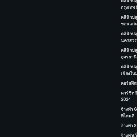
คลินิกปล
กรุงเทพ ท
คลินิกปล
ขอนแก่น 
คลินิกปล
นครสวรรค
คลินิกปล
อุดรธานี 
คลินิกปล
เชียงใหม่
คอร์สฝึ
คาร์ซีท ย
2024
จ้างทํา
ที่ไหนดี
จ้างทํา S
จ้างทําเว