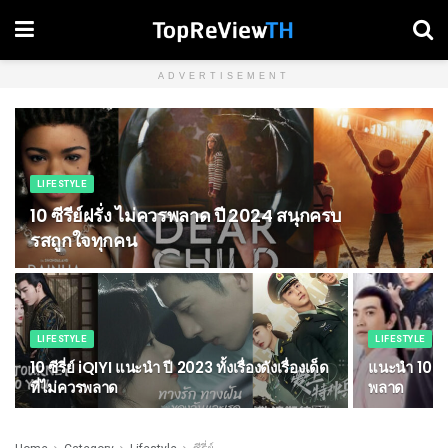
ADVERTISEMENT
LIFESTYLE
10 ซีรีย์ฝรั่ง ไม่ควรพลาด ปี 2024 สนุกครบ
รสถูกใจทุกคน
LIFESTYLE
LIFESTYLE
10 ซีรี่ย์ iQIYI แนะนํา ปี 2023 ทั้งเรื่องดังเรื่องเด็ด
แนะนำ 10 ซีรี
ที่ไม่ควรพลาด
พลาด