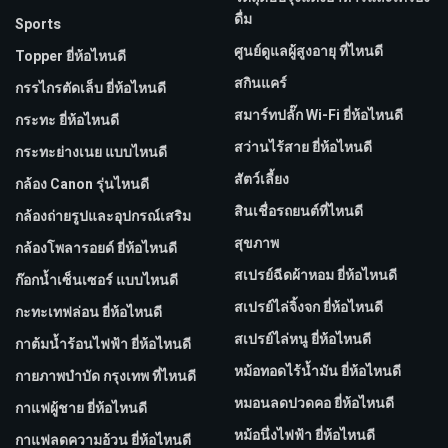
ดื่ม
Sports
ศูนย์ดูแลผู้สูงอายุ ที่ไหนดี
Topper ยี่ห้อไหนดี
สกินแคร์
กรรไกรตัดเล็บ ยี่ห้อไหนดี
สมาร์ทปลั๊ก Wi-Fi ยี่ห้อไหนดี
กระทะ ยี่ห้อไหนดี
สว่านไร้สาย ยี่ห้อไหนดี
กระทะย่างเนย แบบไหนดี
สัตว์เลี้ยง
กล้อง Canon รุ่นไหนดี
สินเชื่อรถยนต์ที่ไหนดี
กล้องถ่ายรูปและอุปกรณ์เสริม
สุขภาพ
กล้องโพลารอยด์ ยี่ห้อไหนดี
สเปรย์ฉีดผ้าหอม ยี่ห้อไหนดี
ก๊อกน้ำเซ็นเซอร์ แบบไหนดี
สเปรย์ไล่จิ้งจก ยี่ห้อไหนดี
กะทะเทฟล่อน ยี่ห้อไหนดี
สเปรย์ไล่หนู ยี่ห้อไหนดี
กาต้มน้ำร้อนไฟฟ้า ยี่ห้อไหนดี
หม้อทอดไร้น้ำมัน ยี่ห้อไหนดี
กายภาพบําบัด กรุงเทพ ที่ไหนดี
หมอนลดปวดคอ ยี่ห้อไหนดี
กาแฟผู้ชาย ยี่ห้อไหนดี
หม้อนึ่งไฟฟ้า ยี่ห้อไหนดี
กาแฟลดความอ้วน ยี่ห้อไหนดี