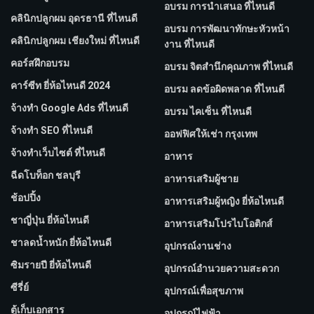
อบรม การนำเสนอ ที่ไหนดี
คลินิกปลูกผม อุดรธานี ที่ไหนดี
อบรม การพัฒนาทักษะหัวหน้า
คลินิกปลูกผม เชียงใหม่ ที่ไหนดี
งาน ที่ไหนดี
คอร์สฝึกอบรม
อบรม จิตสำนึกคุณภาพ ที่ไหนดี
คาร์ซีท ยี่ห้อไหนดี 2024
อบรม ลดข้อผิดพลาด ที่ไหนดี
จ้างทํา Google Ads ที่ไหนดี
อบรม ไคเซ็น ที่ไหนดี
จ้างทํา SEO ที่ไหนดี
ออฟฟิศให้เช่า กรุงเทพ
จ้างทําเว็บไซต์ ที่ไหนดี
อาหาร
ฉีดโบท็อก ชลบุรี
อาหารเสริมผู้ชาย
ช้อปปิ้ง
อาหารเสริมผู้หญิง ยี่ห้อไหนดี
ชาญี่ปุ่น ยี่ห้อไหนดี
อาหารเสริมโปรไบโอติกส์
ชาลดน้ำหนัก ยี่ห้อไหนดี
อุปกรณ์งานช่าง
ซิมรายปี ยี่ห้อไหนดี
อุปกรณ์อำนวยความสะดวก
ซีรี่ย์
อุปกรณ์เพื่อสุขภาพ
ตู้เก็บเอกสาร
อุปกรณ์ไฟฟ้า