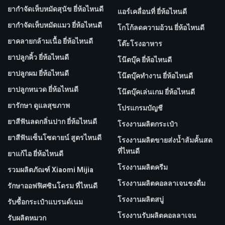
ยากำจัดเห็บหมัดสุนัข ยี่ห้อไหนดี
แอร์เคลื่อนที่ ยี่ห้อไหนดี
ยากำจัดเห็บหมัดแมว ยี่ห้อไหนดี
โกโก้ลดความอ้วน ยี่ห้อไหนดี
ยาคลายกล้ามเนื้อ ยี่ห้อไหนดี
โต๊ะโรงอาหาร
ยาปลูกคิ้ว ยี่ห้อไหนดี
โน๊ตบุ๊ค ยี่ห้อไหนดี
ยาปลูกผม ยี่ห้อไหนดี
โน๊ตบุ๊คทำงาน ยี่ห้อไหนดี
ยาปลูกหนวด ยี่ห้อไหนดี
โน๊ตบุ๊คเล่นเกม ยี่ห้อไหนดี
ยารักษา ดูแลสุขภาพ
โปรแกรมบัญชี
ยาสีฟันลดกลิ่นปาก ยี่ห้อไหนดี
โรงงานผลิตกระเป๋า
ยาสีฟันเซ็นโซดายน์ สูตรไหนดี
โรงงานผลิตขายส่งน้ำส้มคั้นสด
ที่ไหนดี
ยาแก้ไอ ยี่ห้อไหนดี
โรงงานผลิตครีม
รวมผลิตภัณฑ์ Xiaomi Mijia
โรงงานผลิตคอลลาเจนชงดื่ม
รักษาออฟฟิศซินโดรม ที่ไหนดี
โรงงานผลิตสบู่
รับซื้อกระเป๋าแบรนด์เนม
โรงงานรับผลิตคอลลาเจน
รับผลิตหมวก