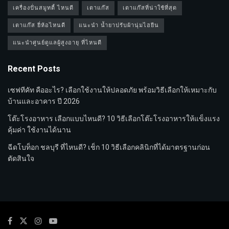
เครื่องปั่นสมูทตี้ ไหนดี
เตาแก๊ส
เตาแก๊สที่น่าใช้ที่สุด
เตาแก๊ส ยี่ห้อไหนดี
แนะนำ น้ำยาปรับผ้านุ่มไฮยีน
แนะนำศูนย์ดูแลผู้สูงอายุ ที่ไหนดี
Recent Posts
เซฟทีคัท คืออะไร? เลือกใช้งานให้ปลอดภัย พร้อมวิธีเลือกให้เหมาะกับ
บ้านและอาคาร ปี 2026
โต๊ะโรงอาหาร เลือกแบบไหนดี? 10 วิธีเลือกโต๊ะโรงอาหารให้แข็งแรง
คุ้มค่า ใช้งานได้นาน
ฉีดโบท็อก ชลบุรี ที่ไหนดี? เช็ก 10 วิธีเลือกคลินิกที่ได้มาตรฐานก่อน
ตัดสินใจ