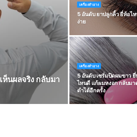
เครื่องสำอาง
5 อันดับ ยาปลูกคิ้ว ยี่ห้
ง่าย
เครื่องสำอาง
5 อันดับ เซรั่มปิดผมขาว ยี่
 เห็นผลจริง กลับมา
ไหนดี แก้ผมหงอก กลับมา
ดำได้อีกครั้ง