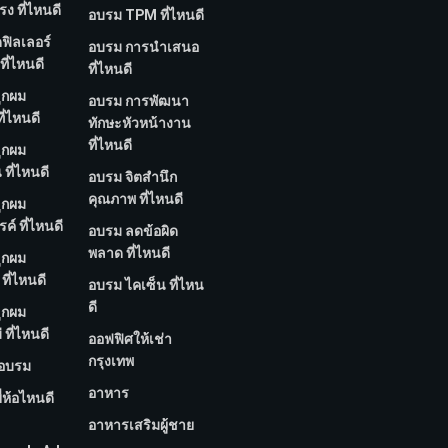
ง ที่ไหนดี
อบรม TPM ที่ไหนดี
ดฟิลเลอร์
อบรม การนำเสนอ
ที่ไหนดี
ที่ไหนดี
ูกผม
อบรม การพัฒนา
ี่ไหนดี
ทักษะหัวหน้างาน
ที่ไหนดี
ูกผม
ที่ไหนดี
อบรม จิตสำนึก
คุณภาพ ที่ไหนดี
ูกผม
์ ที่ไหนดี
อบรม ลดข้อผิด
พลาด ที่ไหนดี
ูกผม
ที่ไหนดี
อบรม ไคเซ็น ที่ไหน
ดี
ูกผม
 ที่ไหนดี
ออฟฟิศให้เช่า
กรุงเทพ
กอบรม
อาหาร
ี่ห้อไหนดี
อาหารเสริมผู้ชาย