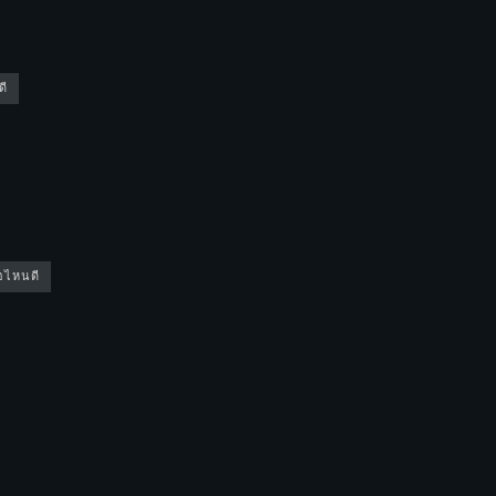
ดี
้อไหนดี