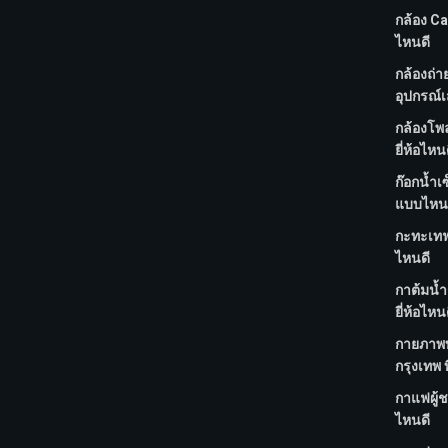
กล้อง Ca
ไหนดี
กล้องถ่า
อุปกรณ์เ
กล้องโพ
ยี่ห้อไหน
ก๊อกน้ำเ
แบบไหน
กะทะเทฟล
ไหนดี
กาต้มน้ำ
ยี่ห้อไหน
กายภาพบ
กรุงเทพ ท
กาแฟผู้ชา
ไหนดี