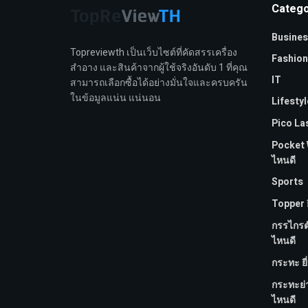
Catego
Busines
Topreviewth เป็นเว็บไซต์ที่คัดสรรเครื่อง
Fashion
สำอาง และสินค้าจากผู้ใช้จริงอันดับ 1 ที่คุณ
IT
สามารถเลือกซื้อได้อย่างมั่นใจและครบครัน
ในข้อมูลแน่น แน่นอน
Lifestyl
Pico Las
Pocket WI
ไหนดี
Sports
Topper ย
กรรไกรตัด
ไหนดี
กระทะ ยี
กระทะย่
ไหนดี