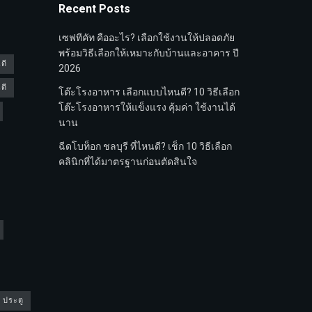
Recent Posts
เซฟทีคัท คืออะไร? เลือกใช้งานให้ปลอดภัย
พร้อมวิธีเลือกให้เหมาะกับบ้านและอาคาร ปี
ดี
2026
ดี
โต๊ะโรงอาหาร เลือกแบบไหนดี? 10 วิธีเลือก
โต๊ะโรงอาหารให้แข็งแรง คุ้มค่า ใช้งานได้
นาน
ฉีดโบท็อก ชลบุรี ที่ไหนดี? เช็ก 10 วิธีเลือก
คลินิกที่ได้มาตรฐานก่อนตัดสินใจ
4 ประตู