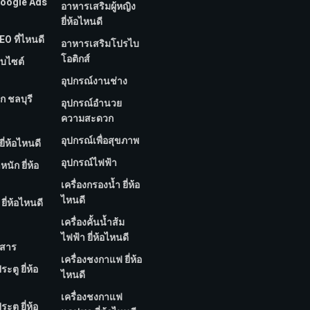
 Google Ads
อาหารเสริมผู้หญิง
ยี่ห้อไหนดี
EO ที่ไหนดี
อาหารเสริมโปรไบ
โอติกส์
็บไซต์
อุปกรณ์งานช่าง
ก ชลบุรี
อุปกรณ์อำนวย
ความสะดวก
อุปกรณ์เพื่อสุขภาพ
ยี่ห้อไหนดี
อุปกรณ์ไฟฟ้า
นัก ยี่ห้อ
เครื่องกรองน้ำ ยี่ห้อ
ไหนดี
ยี่ห้อไหนดี
เครื่องคั้นน้ำส้ม
ไฟฟ้า ยี่ห้อไหนดี
กสาร
เครื่องชงกาแฟ ยี่ห้อ
ประตู ยี่ห้อ
ไหนดี
เครื่องชงกาแฟ
ประตู ยี่ห้อ