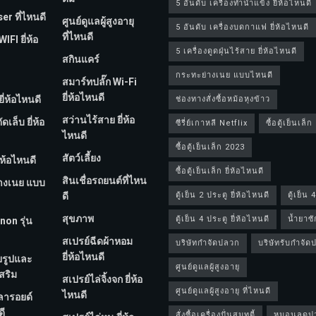
5 อันดับ เครื่องทำน้ำแข็ง ยี่ห้อไหนดี
er ที่ไหนดี
ศูนย์ดูแลผู้สูงอายุ
5 อันดับ เครื่องบดกาแฟ ยี่ห้อไหนดี
ที่ไหนดี
FI ยี่ห้อ
5 เครื่องดูดฝุ่นไร้สาย ยี่ห้อไหนดี
สกินแคร์
กระทะย่างเนย แบบไหนดี
สมาร์ทปลั๊ก Wi-Fi
ยี่ห้อไหนดี
ี่ห้อไหนดี
ช่องทางสั่งซื้อหม้อหุงข้าว
สว่านไร้สาย ยี่ห้อ
เล็บ ยี่ห้อ
ซีรี่ย์เกาหลี Netflix
ซื้อตู้เย็นเล็ก
ไหนดี
ซื้อตู้เย็นเล็ก 2023
สัตว์เลี้ยง
่ห้อไหนดี
ซื้อตู้เย็นเล็ก ยี่ห้อไหนดี
สินเชื่อรถยนต์ที่ไหน
างเนย แบบ
ดี
ตู้เย็น 2 ประตู ยี่ห้อไหนดี
ตู้เย็น 
สุขภาพ
ตู้เย็น 4 ประตู ยี่ห้อไหนดี
น้ำยาซั
non รุ่น
สเปรย์ฉีดผ้าหอม
บริษัทกำจัดปลวก
บริษัทรับกำจั
ยี่ห้อไหนดี
ยรูปและ
ศูนย์ดูแลผู้สูงอายุ
สริม
สเปรย์ไล่จิ้งจก ยี่ห้อ
ศูนย์ดูแลผู้สูงอายุ ที่ไหนดี
ไหนดี
ลารอยด์
ดี
สั่งซื้อเครื่องปั่นสมูทตี้
หมอนลดป