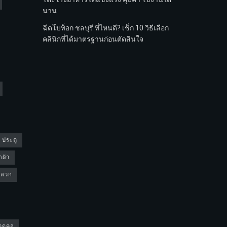
นาน
ฉีดโบท็อก ชลบุรี ที่ไหนดี? เช็ก 10 วิธีเลือก
คลินิกที่ได้มาตรฐานก่อนตัดสินใจ
4 ประตู
กผ้า
ดปลวก
วดคอ