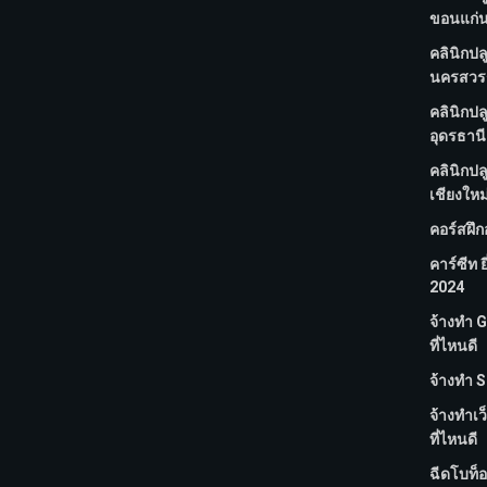
ขอนแก่น 
คลินิกปล
นครสวรรค
คลินิกปล
อุดรธานี 
คลินิกปล
เชียงใหม่
คอร์สฝึ
คาร์ซีท ย
2024
จ้างทํา
ที่ไหนดี
จ้างทํา S
จ้างทําเว
ที่ไหนดี
ฉีดโบท็อ