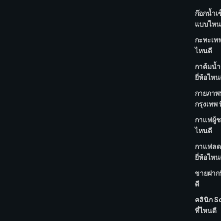
ก๊อกน้ำเ
แบบไหน
กะทะเทฟล
ไหนดี
กาต้มน้ำ
ยี่ห้อไหน
กายภาพบ
กรุงเทพ ท
กาแฟผู้ชา
ไหนดี
กาแฟลด
ยี่ห้อไหน
ขายฝากที
ดี
คลินิก S
ที่ไหนดี