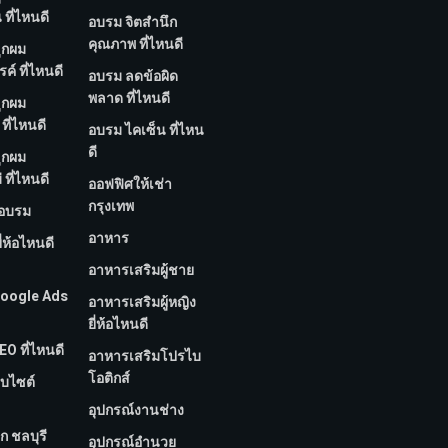
ที่ไหนดี
อบรม จิตสำนึก
คุณภาพ ที่ไหนดี
ูกผม
์ ที่ไหนดี
อบรม ลดข้อผิด
พลาด ที่ไหนดี
ูกผม
ที่ไหนดี
อบรม ไคเซ็น ที่ไหน
ดี
ูกผม
 ที่ไหนดี
ออฟฟิศให้เช่า
กรุงเทพ
กอบรม
อาหาร
ี่ห้อไหนดี
อาหารเสริมผู้ชาย
 Google Ads
อาหารเสริมผู้หญิง
ยี่ห้อไหนดี
EO ที่ไหนดี
อาหารเสริมโปรไบ
โอติกส์
็บไซต์
อุปกรณ์งานช่าง
ก ชลบุรี
อุปกรณ์อำนวย