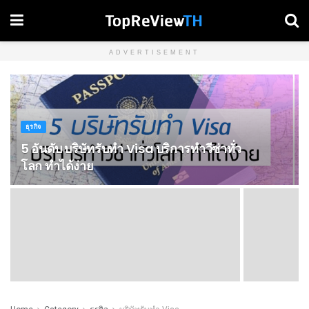
ADVERTISEMENT
ธุรกิจ
5 อันดับ บริษัทรับทำ Visa บริการทำวีซ่าทั่ว
โลก ทำได้ง่าย