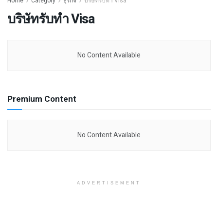
Home
Category
ธุรกิจ
บริษัทรับทำ Visa
บริษัทรับทำ Visa
No Content Available
Premium Content
No Content Available
ADVERTISEMENT