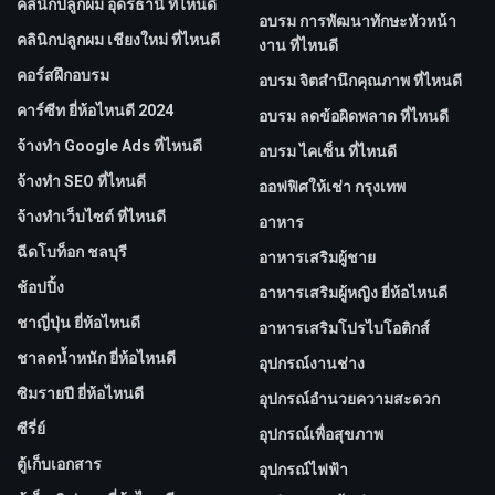
คลินิกปลูกผม อุดรธานี ที่ไหนดี
อบรม การพัฒนาทักษะหัวหน้า
คลินิกปลูกผม เชียงใหม่ ที่ไหนดี
งาน ที่ไหนดี
คอร์สฝึกอบรม
อบรม จิตสำนึกคุณภาพ ที่ไหนดี
คาร์ซีท ยี่ห้อไหนดี 2024
อบรม ลดข้อผิดพลาด ที่ไหนดี
จ้างทํา Google Ads ที่ไหนดี
อบรม ไคเซ็น ที่ไหนดี
จ้างทํา SEO ที่ไหนดี
ออฟฟิศให้เช่า กรุงเทพ
จ้างทําเว็บไซต์ ที่ไหนดี
อาหาร
ฉีดโบท็อก ชลบุรี
อาหารเสริมผู้ชาย
ช้อปปิ้ง
อาหารเสริมผู้หญิง ยี่ห้อไหนดี
ชาญี่ปุ่น ยี่ห้อไหนดี
อาหารเสริมโปรไบโอติกส์
ชาลดน้ำหนัก ยี่ห้อไหนดี
อุปกรณ์งานช่าง
ซิมรายปี ยี่ห้อไหนดี
อุปกรณ์อำนวยความสะดวก
ซีรี่ย์
อุปกรณ์เพื่อสุขภาพ
ตู้เก็บเอกสาร
อุปกรณ์ไฟฟ้า