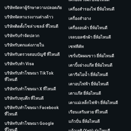
บริษัทจัดหาผู้รักษาความปลอดภัย
เครื่องสำรองไฟ ยี่ห้อไหนดี
บริษัทจัดหาแรงงานต่างด้าว
เครื่องสำอาง
บริษัทติดตั้งโซล่าเซลล์ ที่ไหนดี
เครื่องอบผ้า ยี่ห้อไหนดี
บริษัทรับกำจัดปลวก
เจลบอลซักผ้า ยี่ห้อไหนดี
บริษัทรับตกแต่งภายใน
เซฟทีคัท
บริษัทรับตรวจสอบบัญชี ที่ไหนดี
เซรั่มปิดผมขาว ยี่ห้อไหนดี
บริษัทรับทำ Visa
เตาปิ้งย่างแก๊ส ยี่ห้อไหนดี
บริษัทรับทำโฆษณา TikTok
เตารีดไอน้ำ ยี่ห้อไหนดี
ที่ไหนดี
เตาอบไฟฟ้า ยี่ห้อไหนดี
บริษัทรับทำโฆษณา X ที่ไหนดี
เตาแก๊ส ยี่ห้อไหนดี
บริษัทรับทุบตึก ที่ไหนดี
เตาแม่เหล็กไฟฟ้า ยี่ห้อไหนดี
บริษัทรับทําโฆษณา Facebook
เรียนเสริมสวย ที่ไหนดี
ที่ไหนดี
แก้วปั่น ยี่ห้อไหนดี
บริษัทรับทําโฆษณา Google
ที่ไหนดี
แก้วเยติ (Yeti) รุ่นไหนดี