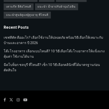
เตาแก๊ส ยี่ห้อไหนดี
แนะนำ น้ำยาปรับผ้านุ่มไฮยีน
แนะนำศูนย์ดูแลผู้สูงอายุ ที่ไหนดี
Recent Posts
เซฟทีคัท คืออะไร? เลือกใช้งานให้ปลอดภัย พร้อมวิธีเลือกให้เหมาะกับ
บ้านและอาคาร ปี 2026
โต๊ะโรงอาหาร เลือกแบบไหนดี? 10 วิธีเลือกโต๊ะโรงอาหารให้แข็งแรง
คุ้มค่า ใช้งานได้นาน
ฉีดโบท็อก ชลบุรี ที่ไหนดี? เช็ก 10 วิธีเลือกคลินิกที่ได้มาตรฐานก่อน
ตัดสินใจ