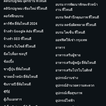
คลินิกปลูกผม อุดรธานี ที่ไหนดี
อบรม การพัฒนาทักษะหัวหน้า
คลินิกปลูกผม เชียงใหม่ ที่ไหนดี
งาน ที่ไหนดี
คอร์สฝึกอบรม
อบรม จิตสำนึกคุณภาพ ที่ไหนดี
คาร์ซีท ยี่ห้อไหนดี 2024
อบรม ลดข้อผิดพลาด ที่ไหนดี
จ้างทํา Google Ads ที่ไหนดี
อบรม ไคเซ็น ที่ไหนดี
จ้างทํา SEO ที่ไหนดี
ออฟฟิศให้เช่า กรุงเทพ
จ้างทําเว็บไซต์ ที่ไหนดี
อาหาร
ฉีดโบท็อก ชลบุรี
อาหารเสริมผู้ชาย
ช้อปปิ้ง
อาหารเสริมผู้หญิง ยี่ห้อไหนดี
ชาญี่ปุ่น ยี่ห้อไหนดี
อาหารเสริมโปรไบโอติกส์
ชาลดน้ำหนัก ยี่ห้อไหนดี
อุปกรณ์งานช่าง
ซิมรายปี ยี่ห้อไหนดี
อุปกรณ์อำนวยความสะดวก
ซีรี่ย์
อุปกรณ์เพื่อสุขภาพ
ตู้เก็บเอกสาร
อุปกรณ์ไฟฟ้า