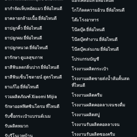
แอร์เคลื่อนที่ ยี่ห้อไหนดี
ยากำจัดเห็บหมัดแมว ยี่ห้อไหนดี
โกโก้ลดความอ้วน ยี่ห้อไหนดี
ยาคลายกล้ามเนื้อ ยี่ห้อไหนดี
โต๊ะโรงอาหาร
ยาปลูกคิ้ว ยี่ห้อไหนดี
โน๊ตบุ๊ค ยี่ห้อไหนดี
ยาปลูกผม ยี่ห้อไหนดี
โน๊ตบุ๊คทำงาน ยี่ห้อไหนดี
ยาปลูกหนวด ยี่ห้อไหนดี
โน๊ตบุ๊คเล่นเกม ยี่ห้อไหนดี
ยารักษา ดูแลสุขภาพ
โปรแกรมบัญชี
ยาสีฟันลดกลิ่นปาก ยี่ห้อไหนดี
โรงงานผลิตกระเป๋า
ยาสีฟันเซ็นโซดายน์ สูตรไหนดี
โรงงานผลิตขายส่งน้ำส้มคั้นสด
ที่ไหนดี
ยาแก้ไอ ยี่ห้อไหนดี
โรงงานผลิตครีม
รวมผลิตภัณฑ์ Xiaomi Mijia
โรงงานผลิตคอลลาเจนชงดื่ม
รักษาออฟฟิศซินโดรม ที่ไหนดี
โรงงานผลิตสบู่
รับซื้อกระเป๋าแบรนด์เนม
โรงงานรับผลิตคอลลาเจน
รับผลิตหมวก
โรงงานรับผลิตซองครีม
รับรีโนเวทบ้าน