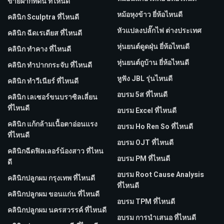
ขายฝากที่ดิน ที่ไหนดี
หม้อหุงข้าว ยี่ห้อไหนดี
คลินิก Sculptra ที่ไหนดี
หัวแปลงปลั๊กไฟ ต่างประเทศ
คลินิก ฉีดเรเดียส ที่ไหนดี
หุ่นยนต์ดูดฝุ่น ยี่ห้อไหนดี
คลินิก ทำคาง ที่ไหนดี
หุ่นยนต์ถูบ้าน ยี่ห้อไหนดี
คลินิก ทำปากกระจับ ที่ไหนดี
หูฟัง JBL รุ่นไหนดี
คลินิก ทำวีเนียร์ ที่ไหนดี
อบรม 5ส ที่ไหนดี
คลินิก เลเซอร์ขนบราซิลเลี่ยน
ที่ไหนดี
อบรม Excel ที่ไหนดี
คลินิก แก้กล้ามเนื้อตาอ่อนแรง
อบรม Ho Ren So ที่ไหนดี
ที่ไหนดี
อบรม OJT ที่ไหนดี
คลินิกฉีดฟิลเลอร์น้องสาว ที่ไหน
อบรม PM ที่ไหนดี
ดี
อบรม Root Cause Analysis
คลินิกปลูกผม กรุงเทพ ที่ไหนดี
ที่ไหนดี
คลินิกปลูกผม ขอนแก่น ที่ไหนดี
อบรม TPM ที่ไหนดี
คลินิกปลูกผม นครสวรรค์ ที่ไหนดี
อบรม การนำเสนอ ที่ไหนดี