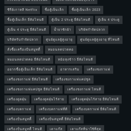
ซีรี่ย์เกาหลี Netflix
ซื้อตู้เย็นเล็ก
ซื้อตู้เย็นเล็ก 2023
ซื้อตู้เย็นเล็ก ยี่ห้อไหนดี
ตู้เย็น 2 ประตู ยี่ห้อไหนดี
ตู้เย็น 4 ประตู
ตู้เย็น 4 ประตู ยี่ห้อไหนดี
น้ำยาซักผ้า
บริษัทกำจัดปลวก
บริษัทรับกำจัดปลวก
ศูนย์ดูแลผู้สูงอายุ
ศูนย์ดูแลผู้สูงอายุ ที่ไหนดี
สั่งซื้อเครื่องปั่นสมูทตี้
หมอนลดปวดคอ
หมอนลดปวดคอ ยี่ห้อไหนดี
หม้อหุงข้าว ยี่ห้อไหนดี
อยากซื้อตู้เย็นเล็ก ยี่ห้อไหนดี
อาหารเสริม
เครื่องชงกาแฟ
เครื่องชงกาแฟ ยี่ห้อไหนดี
เครื่องชงกาแฟแคปซูล
เครื่องชงกาแฟแคปซูล ยี่ห้อไหนดี
เครื่องชงกาแฟ ไหนดี
เครื่องดูดฝุ่น
เครื่องดูดฝุ่นไร้สาย
เครื่องดูดฝุ่นไร้สาย ยี่ห้อไหนดี
เครื่องบดกาแฟ
เครื่องบดกาแฟที่ดี
เครื่องบดกาแฟ ยี่ห้อไหนดี
เครื่องปั่นสมูทตี้
เครื่องปั่นสมูทตี้ ยี่ห้อไหนดี
เครื่องปั่นสมูทตี้ ไหนดี
เตาแก๊ส
เตาแก๊สที่น่าใช้ที่สุด