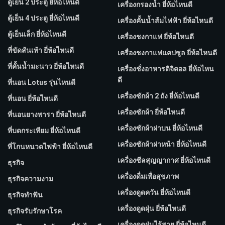
ตู้เย็น 2 ประตู ยี่ห้อไหนดี
เครื่องกรองน้ำ ยี่ห้อไหนดี
ตู้เย็น 4 ประตู ยี่ห้อไหนดี
เครื่องคั้นน้ำส้มไฟฟ้า ยี่ห้อไหนดี
ตู้เย็นเล็ก ยี่ห้อไหนดี
เครื่องชงกาแฟ ยี่ห้อไหนดี
ที่ขัดส้นเท้า ยี่ห้อไหนดี
เครื่องชงกาแฟแคปซูล ยี่ห้อไหนดี
ที่คั้นน้ำมะนาว ยี่ห้อไหนดี
เครื่องชั่งอาหารดิจิตอล ยี่ห้อไหน
ดี
ที่นอน Lotus รุ่นไหนดี
เครื่องซักผ้า 2 ถัง ยี่ห้อไหนดี
ที่นอน ยี่ห้อไหนดี
เครื่องซักผ้า ยี่ห้อไหนดี
ที่นอนยางพารา ยี่ห้อไหนดี
เครื่องซักผ้าฝาบน ยี่ห้อไหนดี
ที่บดกระเทียม ยี่ห้อไหนดี
เครื่องซักผ้าฝาหน้า ยี่ห้อไหนดี
ที่โกนหนวดไฟฟ้า ยี่ห้อไหนดี
เครื่องซีลสุญญากาศ ยี่ห้อไหนดี
ธุรกิจ
เครื่องดื่มเพื่อสุขภาพ
ธุรกิจความงาม
เครื่องดูดควัน ยี่ห้อไหนดี
ธุรกิจทำฟัน
เครื่องดูดฝุ่น ยี่ห้อไหนดี
ธุรกิจรับรักษาโรค
เครื่องดูดฝุ่นไร้สาย ยี่ห้อไหนดี