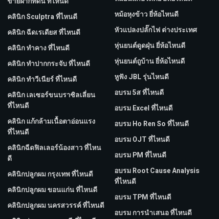
ขายฝากที่ดิน ที่ไหนดี
หม้อหุงข้าว ยี่ห้อไหนดี
คลินิก Sculptra ที่ไหนดี
หัวแปลงปลั๊กไฟ ต่างประเทศ
คลินิก ฉีดเรเดียส ที่ไหนดี
หุ่นยนต์ดูดฝุ่น ยี่ห้อไหนดี
คลินิก ทำคาง ที่ไหนดี
หุ่นยนต์ถูบ้าน ยี่ห้อไหนดี
คลินิก ทำปากกระจับ ที่ไหนดี
หูฟัง JBL รุ่นไหนดี
คลินิก ทำวีเนียร์ ที่ไหนดี
อบรม 5ส ที่ไหนดี
คลินิก เลเซอร์ขนบราซิลเลี่ยน
ที่ไหนดี
อบรม Excel ที่ไหนดี
คลินิก แก้กล้ามเนื้อตาอ่อนแรง
อบรม Ho Ren So ที่ไหนดี
ที่ไหนดี
อบรม OJT ที่ไหนดี
คลินิกฉีดฟิลเลอร์น้องสาว ที่ไหน
อบรม PM ที่ไหนดี
ดี
อบรม Root Cause Analysis
คลินิกปลูกผม กรุงเทพ ที่ไหนดี
ที่ไหนดี
คลินิกปลูกผม ขอนแก่น ที่ไหนดี
อบรม TPM ที่ไหนดี
คลินิกปลูกผม นครสวรรค์ ที่ไหนดี
อบรม การนำเสนอ ที่ไหนดี