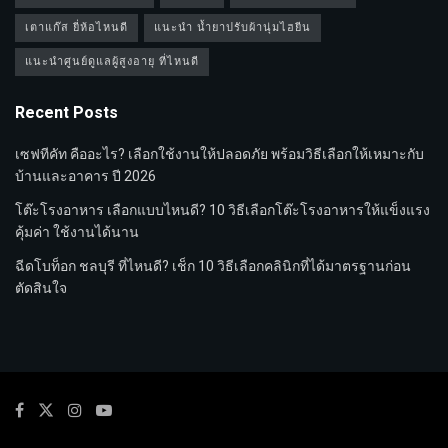
เตาแก๊ส ยี่ห้อไหนดี
แนะนำ น้ำยาปรับผ้านุ่มไฮยีน
แนะนำศูนย์ดูแลผู้สูงอายุ ที่ไหนดี
Recent Posts
เซฟทีคัท คืออะไร? เลือกใช้งานให้ปลอดภัย พร้อมวิธีเลือกให้เหมาะกับ
บ้านและอาคาร ปี 2026
โต๊ะโรงอาหาร เลือกแบบไหนดี? 10 วิธีเลือกโต๊ะโรงอาหารให้แข็งแรง
คุ้มค่า ใช้งานได้นาน
ฉีดโบท็อก ชลบุรี ที่ไหนดี? เช็ก 10 วิธีเลือกคลินิกที่ได้มาตรฐานก่อน
ตัดสินใจ