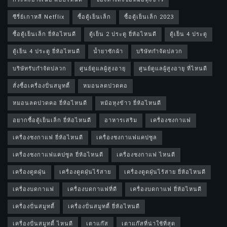
ซีรี่ย์เกาหลี Netflix
ซื้อตู้เย็นเล็ก
ซื้อตู้เย็นเล็ก 2023
ซื้อตู้เย็นเล็ก ยี่ห้อไหนดี
ตู้เย็น 2 ประตู ยี่ห้อไหนดี
ตู้เย็น 4 ประตู
ตู้เย็น 4 ประตู ยี่ห้อไหนดี
น้ำยาซักผ้า
บริษัทกำจัดปลวก
บริษัทรับกำจัดปลวก
ศูนย์ดูแลผู้สูงอายุ
ศูนย์ดูแลผู้สูงอายุ ที่ไหนดี
สั่งซื้อเครื่องปั่นสมูทตี้
หมอนลดปวดคอ
หมอนลดปวดคอ ยี่ห้อไหนดี
หม้อหุงข้าว ยี่ห้อไหนดี
อยากซื้อตู้เย็นเล็ก ยี่ห้อไหนดี
อาหารเสริม
เครื่องชงกาแฟ
เครื่องชงกาแฟ ยี่ห้อไหนดี
เครื่องชงกาแฟแคปซูล
เครื่องชงกาแฟแคปซูล ยี่ห้อไหนดี
เครื่องชงกาแฟ ไหนดี
เครื่องดูดฝุ่น
เครื่องดูดฝุ่นไร้สาย
เครื่องดูดฝุ่นไร้สาย ยี่ห้อไหนดี
เครื่องบดกาแฟ
เครื่องบดกาแฟที่ดี
เครื่องบดกาแฟ ยี่ห้อไหนดี
เครื่องปั่นสมูทตี้
เครื่องปั่นสมูทตี้ ยี่ห้อไหนดี
เครื่องปั่นสมูทตี้ ไหนดี
เตาแก๊ส
เตาแก๊สที่น่าใช้ที่สุด