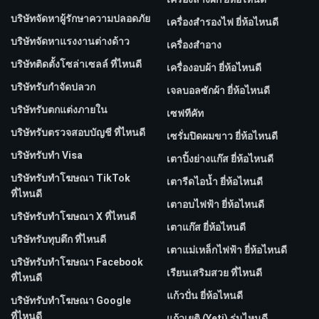
บริษัทจัดหาผู้รักษาความปลอดภัย
เครื่องสำรองไฟ ยี่ห้อไหนดี
บริษัทจัดหาแรงงานต่างด้าว
เครื่องสำอาง
บริษัทติดตั้งโซล่าเซลล์ ที่ไหนดี
เครื่องอบผ้า ยี่ห้อไหนดี
บริษัทรับกำจัดปลวก
เจลบอลซักผ้า ยี่ห้อไหนดี
บริษัทรับตกแต่งภายใน
เซฟทีคัท
บริษัทรับตรวจสอบบัญชี ที่ไหนดี
เซรั่มปิดผมขาว ยี่ห้อไหนดี
บริษัทรับทำ Visa
เตาปิ้งย่างแก๊ส ยี่ห้อไหนดี
บริษัทรับทำโฆษณา TikTok
เตารีดไอน้ำ ยี่ห้อไหนดี
ที่ไหนดี
เตาอบไฟฟ้า ยี่ห้อไหนดี
บริษัทรับทำโฆษณา X ที่ไหนดี
เตาแก๊ส ยี่ห้อไหนดี
บริษัทรับทุบตึก ที่ไหนดี
เตาแม่เหล็กไฟฟ้า ยี่ห้อไหนดี
บริษัทรับทําโฆษณา Facebook
เรียนเสริมสวย ที่ไหนดี
ที่ไหนดี
แก้วปั่น ยี่ห้อไหนดี
บริษัทรับทําโฆษณา Google
ที่ไหนดี
แก้วเยติ (Yeti) รุ่นไหนดี