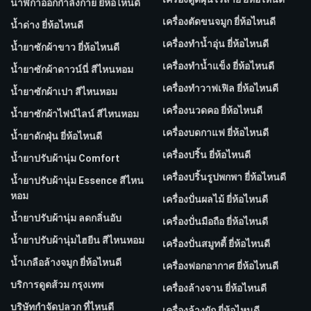
นาฬิกาออกกำลังกาย ยี่ห้อไหนดี
เครื่องตัดขนจมูก ยี่ห้อไหนดี
น้ำด่าง ยี่ห้อไหนดี
เครื่องทำน้ำอุ่น ยี่ห้อไหนดี
น้ำยาซักผ้าขาว ยี่ห้อไหนดี
เครื่องทำน้ำแข็ง ยี่ห้อไหนดี
น้ำยาซักผ้าดาวน์นี่ สีไหนหอม
เครื่องทำวาฟเฟิล ยี่ห้อไหนดี
น้ำยาซักผ้าเปา สีไหนหอม
เครื่องนวดคอ ยี่ห้อไหนดี
น้ำยาซักผ้าไฟน์ไลน์ สีไหนหอม
เครื่องบดกาแฟ ยี่ห้อไหนดี
น้ำยาดักฝุ่น ยี่ห้อไหนดี
เครื่องปริ้น ยี่ห้อไหนดี
น้ำยาปรับผ้านุ่ม Comfort
เครื่องปริ้นรูปพกพา ยี่ห้อไหนดี
น้ำยาปรับผ้านุ่ม Essence สีไหน
หอม
เครื่องปั่นผลไม้ ยี่ห้อไหนดี
น้ำยาปรับผ้านุ่ม ลดกลิ่นอับ
เครื่องปั่นมือถือ ยี่ห้อไหนดี
น้ำยาปรับผ้านุ่มไฮยีน สีไหนหอม
เครื่องปั่นสมูทตี้ ยี่ห้อไหนดี
น้ำเกลือล้างจมูก ยี่ห้อไหนดี
เครื่องฟอกอากาศ ยี่ห้อไหนดี
บริการดูดส้วม กรุงเทพ
เครื่องล้างจาน ยี่ห้อไหนดี
บริษัทกำจัดปลวก ที่ไหนดี
เครื่องล้างผัก ยี่ห้อไหนดี