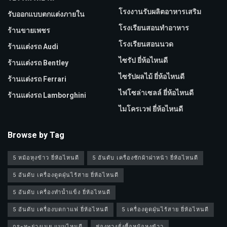
โรงงานรับผลิตอาหารเสริม
รับออกแบบตกแต่งภายใน
โรงเรียนสอนทำอาหาร
ร้านขายเพชร
โรงเรียนสอนนวด
ร้านแต่งรถ Audi
ไซรัป ยี่ห้อไหนดี
ร้านแต่งรถ Bentley
ไซรัปผลไม้ ยี่ห้อไหนดี
ร้านแต่งรถ Ferrari
ไฟโซล่าเซลล์ ยี่ห้อไหนดี
ร้านแต่งรถ Lamborghini
ไมโครเวฟ ยี่ห้อไหนดี
Browse by Tag
5 หม้อหุงข้าว ยี่ห้อไหนดี
5 อันดับ เครื่องซักผ้าฝาหน้า ยี่ห้อไหนดี
5 อันดับ เครื่องดูดฝุ่นไร้สาย ยี่ห้อไหนดี
5 อันดับ เครื่องทำน้ำแข็ง ยี่ห้อไหนดี
5 อันดับ เครื่องบดกาแฟ ยี่ห้อไหนดี
5 เครื่องดูดฝุ่นไร้สาย ยี่ห้อไหนดี
กระทะย่างเนย แบบไหนดี
ช่องทางสั่งซื้อหม้อหุงข้าว