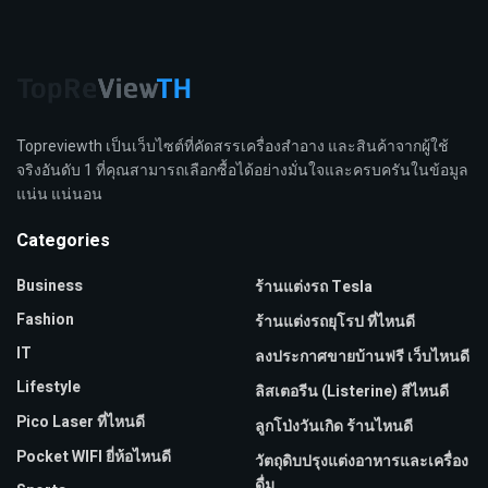
Topreviewth เป็นเว็บไซต์ที่คัดสรรเครื่องสำอาง และสินค้าจากผู้ใช้
จริงอันดับ 1 ที่คุณสามารถเลือกซื้อได้อย่างมั่นใจและครบครันในข้อมูล
แน่น แน่นอน
Categories
Business
ร้านแต่งรถ Tesla
Fashion
ร้านแต่งรถยุโรป ที่ไหนดี
IT
ลงประกาศขายบ้านฟรี เว็บไหนดี
Lifestyle
ลิสเตอรีน (Listerine) สีไหนดี
Pico Laser ที่ไหนดี
ลูกโป่งวันเกิด ร้านไหนดี
Pocket WIFI ยี่ห้อไหนดี
วัตถุดิบปรุงแต่งอาหารและเครื่อง
ดื่ม