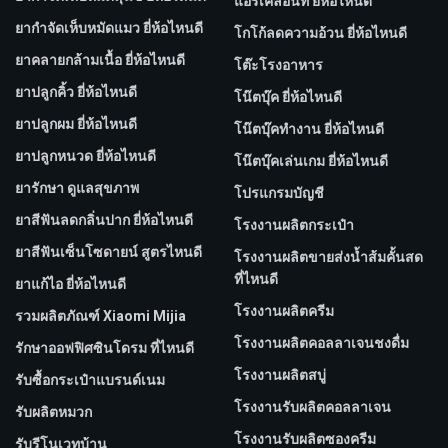
แอร์เคลื่อนที่ ยี่ห้อไหนดี
ยากำจัดเห็บหมัดแมว ยี่ห้อไหนดี
โกโก้ลดความอ้วน ยี่ห้อไหนดี
ยาคลายกล้ามเนื้อ ยี่ห้อไหนดี
โต๊ะโรงอาหาร
ยาปลูกคิ้ว ยี่ห้อไหนดี
โน๊ตบุ๊ค ยี่ห้อไหนดี
ยาปลูกผม ยี่ห้อไหนดี
โน๊ตบุ๊คทำงาน ยี่ห้อไหนดี
ยาปลูกหนวด ยี่ห้อไหนดี
โน๊ตบุ๊คเล่นเกม ยี่ห้อไหนดี
ยารักษา ดูแลสุขภาพ
โปรแกรมบัญชี
ยาสีฟันลดกลิ่นปาก ยี่ห้อไหนดี
โรงงานผลิตกระเป๋า
ยาสีฟันเซ็นโซดายน์ สูตรไหนดี
โรงงานผลิตขายส่งน้ำส้มคั้นสด
ที่ไหนดี
ยาแก้ไอ ยี่ห้อไหนดี
โรงงานผลิตครีม
รวมผลิตภัณฑ์ Xiaomi Mijia
โรงงานผลิตคอลลาเจนชงดื่ม
รักษาออฟฟิศซินโดรม ที่ไหนดี
โรงงานผลิตสบู่
รับซื้อกระเป๋าแบรนด์เนม
โรงงานรับผลิตคอลลาเจน
รับผลิตหมวก
โรงงานรับผลิตซองครีม
รับรีโนเวทบ้าน