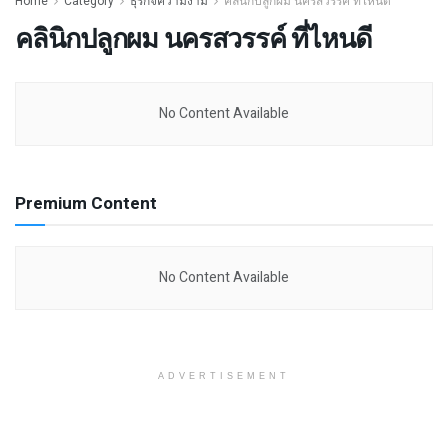
Home
Category
ธุรกิจความงาม
คลินิกปลูกผม นครสวรรค์ ที่ไหนดี
คลินิกปลูกผม นครสวรรค์ ที่ไหนดี
No Content Available
Premium Content
No Content Available
ADVERTISEMENT