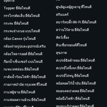
Sports
ศูนย์ดูแลผู้สูงอายุ ที่ไหนดี
Topper ยี่ห้อไหนดี
สกินแคร์
กรรไกรตัดเล็บ ยี่ห้อไหนดี
สมาร์ทปลั๊ก Wi-Fi ยี่ห้อไหนดี
กระทะ ยี่ห้อไหนดี
สว่านไร้สาย ยี่ห้อไหนดี
กระทะย่างเนย แบบไหนดี
สัตว์เลี้ยง
กล้อง Canon รุ่นไหนดี
สินเชื่อรถยนต์ที่ไหนดี
กล้องถ่ายรูปและอุปกรณ์เสริม
สุขภาพ
กล้องโพลารอยด์ ยี่ห้อไหนดี
สเปรย์ฉีดผ้าหอม ยี่ห้อไหนดี
ก๊อกน้ำเซ็นเซอร์ แบบไหนดี
สเปรย์ไล่จิ้งจก ยี่ห้อไหนดี
กะทะเทฟล่อน ยี่ห้อไหนดี
สเปรย์ไล่หนู ยี่ห้อไหนดี
กาต้มน้ำร้อนไฟฟ้า ยี่ห้อไหนดี
หม้อทอดไร้น้ำมัน ยี่ห้อไหนดี
กายภาพบําบัด กรุงเทพ ที่ไหนดี
หมอนลดปวดคอ ยี่ห้อไหนดี
กาแฟผู้ชาย ยี่ห้อไหนดี
หม้อนึ่งไฟฟ้า ยี่ห้อไหนดี
กาแฟลดความอ้วน ยี่ห้อไหนดี
หมอนแก้ปวดคอ ยี่ห้อไหนดี