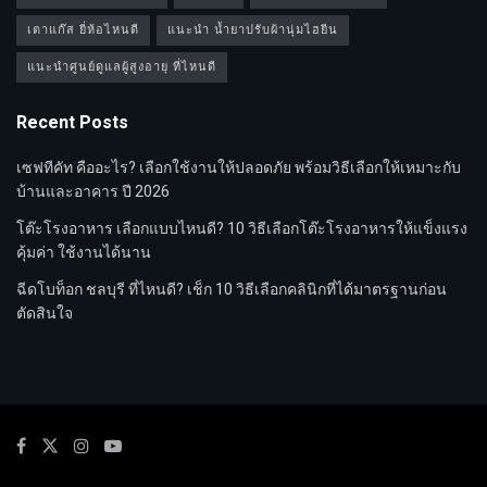
เตาแก๊ส ยี่ห้อไหนดี
แนะนำ น้ำยาปรับผ้านุ่มไฮยีน
แนะนำศูนย์ดูแลผู้สูงอายุ ที่ไหนดี
Recent Posts
เซฟทีคัท คืออะไร? เลือกใช้งานให้ปลอดภัย พร้อมวิธีเลือกให้เหมาะกับ
บ้านและอาคาร ปี 2026
โต๊ะโรงอาหาร เลือกแบบไหนดี? 10 วิธีเลือกโต๊ะโรงอาหารให้แข็งแรง
คุ้มค่า ใช้งานได้นาน
ฉีดโบท็อก ชลบุรี ที่ไหนดี? เช็ก 10 วิธีเลือกคลินิกที่ได้มาตรฐานก่อน
ตัดสินใจ