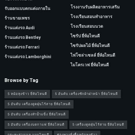
โรงงานรับผลิตอาหารเสริม
รับออกแบบตกแต่งภายใน
โรงเรียนสอนทำอาหาร
ร้านขายเพชร
โรงเรียนสอนนวด
ร้านแต่งรถ Audi
ไซรัป ยี่ห้อไหนดี
ร้านแต่งรถ Bentley
ไซรัปผลไม้ ยี่ห้อไหนดี
ร้านแต่งรถ Ferrari
ไฟโซล่าเซลล์ ยี่ห้อไหนดี
ร้านแต่งรถ Lamborghini
ไมโครเวฟ ยี่ห้อไหนดี
Browse by Tag
5 หม้อหุงข้าว ยี่ห้อไหนดี
5 อันดับ เครื่องซักผ้าฝาหน้า ยี่ห้อไหนดี
5 อันดับ เครื่องดูดฝุ่นไร้สาย ยี่ห้อไหนดี
5 อันดับ เครื่องทำน้ำแข็ง ยี่ห้อไหนดี
5 อันดับ เครื่องบดกาแฟ ยี่ห้อไหนดี
5 เครื่องดูดฝุ่นไร้สาย ยี่ห้อไหนดี
กระทะย่างเนย แบบไหนดี
ช่องทางสั่งซื้อหม้อหุงข้าว