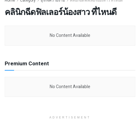
Home
Category
ธุรกิจความงาม
คลินิกฉีดฟิลเลอร์น้องสาว ที่ไหนดี
คลินิกฉีดฟิลเลอร์น้องสาว ที่ไหนดี
No Content Available
Premium Content
No Content Available
ADVERTISEMENT