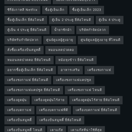
ซีรี่ย์เกาหลี Netflix
ซื้อตู้เย็นเล็ก
ซื้อตู้เย็นเล็ก 2023
ซื้อตู้เย็นเล็ก ยี่ห้อไหนดี
ตู้เย็น 2 ประตู ยี่ห้อไหนดี
ตู้เย็น 4 ประตู
ตู้เย็น 4 ประตู ยี่ห้อไหนดี
น้ำยาซักผ้า
บริษัทกำจัดปลวก
บริษัทรับกำจัดปลวก
ศูนย์ดูแลผู้สูงอายุ
ศูนย์ดูแลผู้สูงอายุ ที่ไหนดี
สั่งซื้อเครื่องปั่นสมูทตี้
หมอนลดปวดคอ
หมอนลดปวดคอ ยี่ห้อไหนดี
หม้อหุงข้าว ยี่ห้อไหนดี
อยากซื้อตู้เย็นเล็ก ยี่ห้อไหนดี
อาหารเสริม
เครื่องชงกาแฟ
เครื่องชงกาแฟ ยี่ห้อไหนดี
เครื่องชงกาแฟแคปซูล
เครื่องชงกาแฟแคปซูล ยี่ห้อไหนดี
เครื่องชงกาแฟ ไหนดี
เครื่องดูดฝุ่น
เครื่องดูดฝุ่นไร้สาย
เครื่องดูดฝุ่นไร้สาย ยี่ห้อไหนดี
เครื่องบดกาแฟ
เครื่องบดกาแฟที่ดี
เครื่องบดกาแฟ ยี่ห้อไหนดี
เครื่องปั่นสมูทตี้
เครื่องปั่นสมูทตี้ ยี่ห้อไหนดี
เครื่องปั่นสมูทตี้ ไหนดี
เตาแก๊ส
เตาแก๊สที่น่าใช้ที่สุด