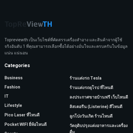
Topreviewth เป็นเว็บไซต์ที่คัดสรรเครื่องสำอาง และสินค้าจากผู้ใช้
จริงอันดับ 1 ที่คุณสามารถเลือกซื้อได้อย่างมั่นใจและครบครันในข้อมูล
แน่น แน่นอน
Categories
Business
ร้านแต่งรถ Tesla
Fashion
ร้านแต่งรถยุโรป ที่ไหนดี
IT
ลงประกาศขายบ้านฟรี เว็บไหนดี
Lifestyle
ลิสเตอรีน (Listerine) สีไหนดี
Pico Laser ที่ไหนดี
ลูกโป่งวันเกิด ร้านไหนดี
Pocket WIFI ยี่ห้อไหนดี
วัตถุดิบปรุงแต่งอาหารและเครื่อง
ดื่ม