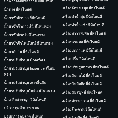
นาฬิกาออกกำลังกาย ยี่ห้อไหนดี
เครื่องตัดขนจมูก ยี่ห้อไหนดี
น้ำด่าง ยี่ห้อไหนดี
เครื่องทำน้ำอุ่น ยี่ห้อไหนดี
น้ำยาซักผ้าขาว ยี่ห้อไหนดี
เครื่องทำน้ำแข็ง ยี่ห้อไหนดี
น้ำยาซักผ้าดาวน์นี่ สีไหนหอม
เครื่องทำวาฟเฟิล ยี่ห้อไหนดี
น้ำยาซักผ้าเปา สีไหนหอม
เครื่องนวดคอ ยี่ห้อไหนดี
น้ำยาซักผ้าไฟน์ไลน์ สีไหนหอม
เครื่องบดกาแฟ ยี่ห้อไหนดี
น้ำยาดักฝุ่น ยี่ห้อไหนดี
เครื่องปริ้น ยี่ห้อไหนดี
น้ำยาปรับผ้านุ่ม Comfort
เครื่องปริ้นรูปพกพา ยี่ห้อไหนดี
น้ำยาปรับผ้านุ่ม Essence สีไหน
หอม
เครื่องปั่นผลไม้ ยี่ห้อไหนดี
น้ำยาปรับผ้านุ่ม ลดกลิ่นอับ
เครื่องปั่นมือถือ ยี่ห้อไหนดี
น้ำยาปรับผ้านุ่มไฮยีน สีไหนหอม
เครื่องปั่นสมูทตี้ ยี่ห้อไหนดี
น้ำเกลือล้างจมูก ยี่ห้อไหนดี
เครื่องฟอกอากาศ ยี่ห้อไหนดี
บริการดูดส้วม กรุงเทพ
เครื่องล้างจาน ยี่ห้อไหนดี
บริษัทกำจัดปลวก ที่ไหนดี
เครื่องล้างผัก ยี่ห้อไหนดี