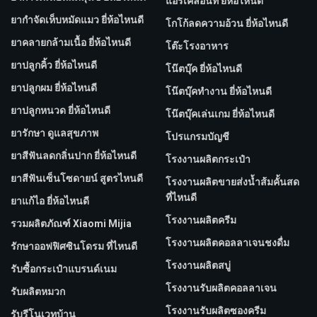
แอร์เคลื่อนที่ ยี่ห้อไหนดี
ยากำจัดเห็บหมัดแมว ยี่ห้อไหนดี
โกโก้ลดความอ้วน ยี่ห้อไหนดี
ยาคลายกล้ามเนื้อ ยี่ห้อไหนดี
โต๊ะโรงอาหาร
ยาปลูกคิ้ว ยี่ห้อไหนดี
โน๊ตบุ๊ค ยี่ห้อไหนดี
ยาปลูกผม ยี่ห้อไหนดี
โน๊ตบุ๊คทำงาน ยี่ห้อไหนดี
ยาปลูกหนวด ยี่ห้อไหนดี
โน๊ตบุ๊คเล่นเกม ยี่ห้อไหนดี
ยารักษา ดูแลสุขภาพ
โปรแกรมบัญชี
ยาสีฟันลดกลิ่นปาก ยี่ห้อไหนดี
โรงงานผลิตกระเป๋า
ยาสีฟันเซ็นโซดายน์ สูตรไหนดี
โรงงานผลิตขายส่งน้ำส้มคั้นสด
ที่ไหนดี
ยาแก้ไอ ยี่ห้อไหนดี
โรงงานผลิตครีม
รวมผลิตภัณฑ์ Xiaomi Mijia
โรงงานผลิตคอลลาเจนชงดื่ม
รักษาออฟฟิศซินโดรม ที่ไหนดี
โรงงานผลิตสบู่
รับซื้อกระเป๋าแบรนด์เนม
โรงงานรับผลิตคอลลาเจน
รับผลิตหมวก
โรงงานรับผลิตซองครีม
รับรีโนเวทบ้าน