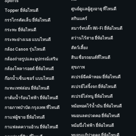
Sports
ศูนย์ดูแลผู้สูงอายุ ที่ไหนดี
Topper ยี่ห้อไหนดี
สกินแคร์
กรรไกรตัดเล็บ ยี่ห้อไหนดี
สมาร์ทปลั๊ก Wi-Fi ยี่ห้อไหนดี
กระทะ ยี่ห้อไหนดี
สว่านไร้สาย ยี่ห้อไหนดี
กระทะย่างเนย แบบไหนดี
สัตว์เลี้ยง
กล้อง Canon รุ่นไหนดี
สินเชื่อรถยนต์ที่ไหนดี
กล้องถ่ายรูปและอุปกรณ์เสริม
สุขภาพ
กล้องโพลารอยด์ ยี่ห้อไหนดี
สเปรย์ฉีดผ้าหอม ยี่ห้อไหนดี
ก๊อกน้ำเซ็นเซอร์ แบบไหนดี
สเปรย์ไล่จิ้งจก ยี่ห้อไหนดี
กะทะเทฟล่อน ยี่ห้อไหนดี
สเปรย์ไล่หนู ยี่ห้อไหนดี
กาต้มน้ำร้อนไฟฟ้า ยี่ห้อไหนดี
หม้อทอดไร้น้ำมัน ยี่ห้อไหนดี
กายภาพบําบัด กรุงเทพ ที่ไหนดี
หมอนลดปวดคอ ยี่ห้อไหนดี
กาแฟผู้ชาย ยี่ห้อไหนดี
หม้อนึ่งไฟฟ้า ยี่ห้อไหนดี
กาแฟลดความอ้วน ยี่ห้อไหนดี
หมอนแก้ปวดคอ ยี่ห้อไหนดี