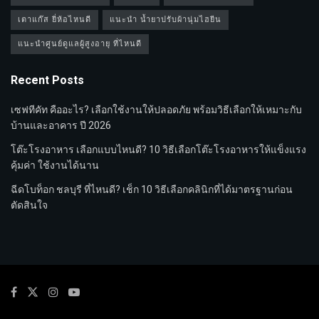
เตาแก๊ส ยี่ห้อไหนดี
แนะนำ น้ำยาปรับผ้านุ่มไฮยีน
แนะนำศูนย์ดูแลผู้สูงอายุ ที่ไหนดี
Recent Posts
เซฟทีคัท คืออะไร? เลือกใช้งานให้ปลอดภัย พร้อมวิธีเลือกให้เหมาะกับ
บ้านและอาคาร ปี 2026
โต๊ะโรงอาหาร เลือกแบบไหนดี? 10 วิธีเลือกโต๊ะโรงอาหารให้แข็งแรง
คุ้มค่า ใช้งานได้นาน
ฉีดโบท็อก ชลบุรี ที่ไหนดี? เช็ก 10 วิธีเลือกคลินิกที่ได้มาตรฐานก่อน
ตัดสินใจ