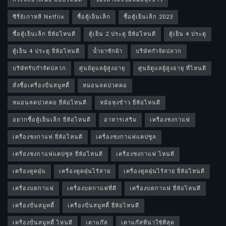
ซีรี่ย์เกาหลี Netflix
ซื้อตู้เย็นเล็ก
ซื้อตู้เย็นเล็ก 2023
ซื้อตู้เย็นเล็ก ยี่ห้อไหนดี
ตู้เย็น 2 ประตู ยี่ห้อไหนดี
ตู้เย็น 4 ประตู
ตู้เย็น 4 ประตู ยี่ห้อไหนดี
น้ำยาซักผ้า
บริษัทกำจัดปลวก
บริษัทรับกำจัดปลวก
ศูนย์ดูแลผู้สูงอายุ
ศูนย์ดูแลผู้สูงอายุ ที่ไหนดี
สั่งซื้อเครื่องปั่นสมูทตี้
หมอนลดปวดคอ
หมอนลดปวดคอ ยี่ห้อไหนดี
หม้อหุงข้าว ยี่ห้อไหนดี
อยากซื้อตู้เย็นเล็ก ยี่ห้อไหนดี
อาหารเสริม
เครื่องชงกาแฟ
เครื่องชงกาแฟ ยี่ห้อไหนดี
เครื่องชงกาแฟแคปซูล
เครื่องชงกาแฟแคปซูล ยี่ห้อไหนดี
เครื่องชงกาแฟ ไหนดี
เครื่องดูดฝุ่น
เครื่องดูดฝุ่นไร้สาย
เครื่องดูดฝุ่นไร้สาย ยี่ห้อไหนดี
เครื่องบดกาแฟ
เครื่องบดกาแฟที่ดี
เครื่องบดกาแฟ ยี่ห้อไหนดี
เครื่องปั่นสมูทตี้
เครื่องปั่นสมูทตี้ ยี่ห้อไหนดี
เครื่องปั่นสมูทตี้ ไหนดี
เตาแก๊ส
เตาแก๊สที่น่าใช้ที่สุด