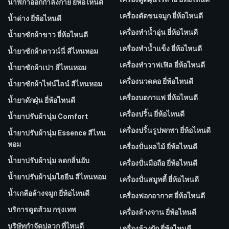
นาฬิกาออกกำลังกาย ยี่ห้อไหนดี
เครื่องตัดขนจมูก ยี่ห้อไหนดี
น้ำด่าง ยี่ห้อไหนดี
เครื่องทำน้ำอุ่น ยี่ห้อไหนดี
น้ำยาซักผ้าขาว ยี่ห้อไหนดี
เครื่องทำน้ำแข็ง ยี่ห้อไหนดี
น้ำยาซักผ้าดาวน์นี่ สีไหนหอม
เครื่องทำวาฟเฟิล ยี่ห้อไหนดี
น้ำยาซักผ้าเปา สีไหนหอม
เครื่องนวดคอ ยี่ห้อไหนดี
น้ำยาซักผ้าไฟน์ไลน์ สีไหนหอม
เครื่องบดกาแฟ ยี่ห้อไหนดี
น้ำยาดักฝุ่น ยี่ห้อไหนดี
เครื่องปริ้น ยี่ห้อไหนดี
น้ำยาปรับผ้านุ่ม Comfort
เครื่องปริ้นรูปพกพา ยี่ห้อไหนดี
น้ำยาปรับผ้านุ่ม Essence สีไหน
หอม
เครื่องปั่นผลไม้ ยี่ห้อไหนดี
น้ำยาปรับผ้านุ่ม ลดกลิ่นอับ
เครื่องปั่นมือถือ ยี่ห้อไหนดี
น้ำยาปรับผ้านุ่มไฮยีน สีไหนหอม
เครื่องปั่นสมูทตี้ ยี่ห้อไหนดี
น้ำเกลือล้างจมูก ยี่ห้อไหนดี
เครื่องฟอกอากาศ ยี่ห้อไหนดี
บริการดูดส้วม กรุงเทพ
เครื่องล้างจาน ยี่ห้อไหนดี
บริษัทกำจัดปลวก ที่ไหนดี
เครื่องล้างผัก ยี่ห้อไหนดี