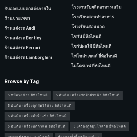
โรงงานรับผลิตอาหารเสริม
รับออกแบบตกแต่งภายใน
โรงเรียนสอนทำอาหาร
ร้านขายเพชร
โรงเรียนสอนนวด
ร้านแต่งรถ Audi
ไซรัป ยี่ห้อไหนดี
ร้านแต่งรถ Bentley
ไซรัปผลไม้ ยี่ห้อไหนดี
ร้านแต่งรถ Ferrari
ไฟโซล่าเซลล์ ยี่ห้อไหนดี
ร้านแต่งรถ Lamborghini
ไมโครเวฟ ยี่ห้อไหนดี
Browse by Tag
5 หม้อหุงข้าว ยี่ห้อไหนดี
5 อันดับ เครื่องซักผ้าฝาหน้า ยี่ห้อไหนดี
5 อันดับ เครื่องดูดฝุ่นไร้สาย ยี่ห้อไหนดี
5 อันดับ เครื่องทำน้ำแข็ง ยี่ห้อไหนดี
5 อันดับ เครื่องบดกาแฟ ยี่ห้อไหนดี
5 เครื่องดูดฝุ่นไร้สาย ยี่ห้อไหนดี
กระทะย่างเนย แบบไหนดี
ช่องทางสั่งซื้อหม้อหุงข้าว