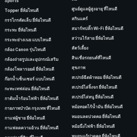
Sports
ศูนย์ดูแลผู้สูงอายุ ที่ไหนดี
Topper ยี่ห้อไหนดี
สกินแคร์
กรรไกรตัดเล็บ ยี่ห้อไหนดี
สมาร์ทปลั๊ก Wi-Fi ยี่ห้อไหนดี
กระทะ ยี่ห้อไหนดี
สว่านไร้สาย ยี่ห้อไหนดี
กระทะย่างเนย แบบไหนดี
สัตว์เลี้ยง
กล้อง Canon รุ่นไหนดี
สินเชื่อรถยนต์ที่ไหนดี
กล้องถ่ายรูปและอุปกรณ์เสริม
สุขภาพ
กล้องโพลารอยด์ ยี่ห้อไหนดี
สเปรย์ฉีดผ้าหอม ยี่ห้อไหนดี
ก๊อกน้ำเซ็นเซอร์ แบบไหนดี
สเปรย์ไล่จิ้งจก ยี่ห้อไหนดี
กะทะเทฟล่อน ยี่ห้อไหนดี
สเปรย์ไล่หนู ยี่ห้อไหนดี
กาต้มน้ำร้อนไฟฟ้า ยี่ห้อไหนดี
หม้อทอดไร้น้ำมัน ยี่ห้อไหนดี
กายภาพบําบัด กรุงเทพ ที่ไหนดี
หมอนลดปวดคอ ยี่ห้อไหนดี
กาแฟผู้ชาย ยี่ห้อไหนดี
หม้อนึ่งไฟฟ้า ยี่ห้อไหนดี
กาแฟลดความอ้วน ยี่ห้อไหนดี
หมอนแก้ปวดคอ ยี่ห้อไหนดี