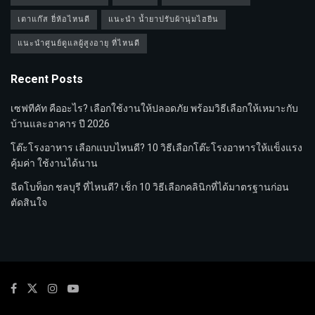
เตาแก๊ส ยี่ห้อไหนดี
แนะนำ น้ำยาปรับผ้านุ่มไฮยีน
แนะนำศูนย์ดูแลผู้สูงอายุ ที่ไหนดี
Recent Posts
เซฟทีคัท คืออะไร? เลือกใช้งานให้ปลอดภัย พร้อมวิธีเลือกให้เหมาะกับ
บ้านและอาคาร ปี 2026
โต๊ะโรงอาหาร เลือกแบบไหนดี? 10 วิธีเลือกโต๊ะโรงอาหารให้แข็งแรง
คุ้มค่า ใช้งานได้นาน
ฉีดโบท็อก ชลบุรี ที่ไหนดี? เช็ก 10 วิธีเลือกคลินิกที่ได้มาตรฐานก่อน
ตัดสินใจ