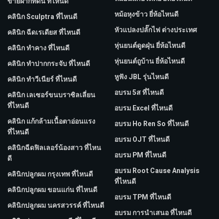
ขายฝากที่ดิน ที่ไหนดี
หม้อหุงข้าว ยี่ห้อไหนดี
คลินิก Sculptra ที่ไหนดี
หัวแปลงปลั๊กไฟ ต่างประเทศ
คลินิก ฉีดเรเดียส ที่ไหนดี
หุ่นยนต์ดูดฝุ่น ยี่ห้อไหนดี
คลินิก ทำคาง ที่ไหนดี
หุ่นยนต์ถูบ้าน ยี่ห้อไหนดี
คลินิก ทำปากกระจับ ที่ไหนดี
หูฟัง JBL รุ่นไหนดี
คลินิก ทำวีเนียร์ ที่ไหนดี
อบรม 5ส ที่ไหนดี
คลินิก เลเซอร์ขนบราซิลเลี่ยน
ที่ไหนดี
อบรม Excel ที่ไหนดี
คลินิก แก้กล้ามเนื้อตาอ่อนแรง
อบรม Ho Ren So ที่ไหนดี
ที่ไหนดี
อบรม OJT ที่ไหนดี
คลินิกฉีดฟิลเลอร์น้องสาว ที่ไหน
อบรม PM ที่ไหนดี
ดี
อบรม Root Cause Analysis
คลินิกปลูกผม กรุงเทพ ที่ไหนดี
ที่ไหนดี
คลินิกปลูกผม ขอนแก่น ที่ไหนดี
อบรม TPM ที่ไหนดี
คลินิกปลูกผม นครสวรรค์ ที่ไหนดี
อบรม การนำเสนอ ที่ไหนดี