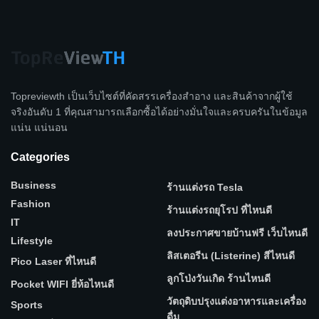
Topreviewth เป็นเว็บไซต์ที่คัดสรรเครื่องสำอาง และสินค้าจากผู้ใช้
จริงอันดับ 1 ที่คุณสามารถเลือกซื้อได้อย่างมั่นใจและครบครันในข้อมูล
แน่น แน่นอน
Categories
Business
ร้านแต่งรถ Tesla
Fashion
ร้านแต่งรถยุโรป ที่ไหนดี
IT
ลงประกาศขายบ้านฟรี เว็บไหนดี
Lifestyle
ลิสเตอรีน (Listerine) สีไหนดี
Pico Laser ที่ไหนดี
ลูกโป่งวันเกิด ร้านไหนดี
Pocket WIFI ยี่ห้อไหนดี
วัตถุดิบปรุงแต่งอาหารและเครื่อง
Sports
ดื่ม