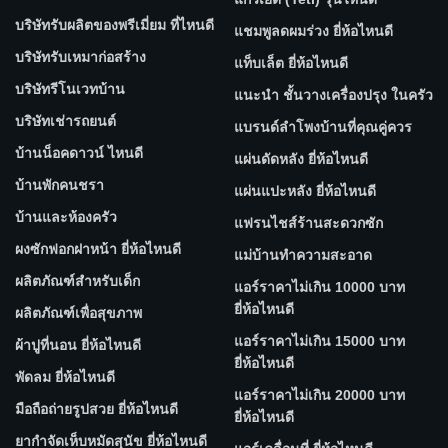
บริษัทรับผลิตของพรีเมี่ยม ที่ไหนดี
แชมพูลดผมร่วง ยี่ห้อไหนดี
บริษัทรับเหมาก่อสร้าง
แท็บเล็ต ยี่ห้อไหนดี
บริษัทรีโนเวทบ้าน
แนะนำ ชั้นวางเครื่องปรุง ในครัว
บริษัทเช่ารถยนต์
แบรนด์ลำโพงบ้านที่คุณคู่ควร
บ้านน็อคดาวน์ ไหนดี
แผ่นดัดหลัง ยี่ห้อไหนดี
บ้านพักคนชรา
แผ่นแปะหลัง ยี่ห้อไหนดี
บ้านและห้องครัว
แฟรนไชส์ร้านสะดวกซัก
ผงซักฟอกฝาหน้า ยี่ห้อไหนดี
แม่บ้านทำความสะอาด
ผลิตภัณฑ์สำหรับเด็ก
แอร์ราคาไม่เกิน 10000 บาท
ยี่ห้อไหนดี
ผลิตภัณฑ์เพื่อสุขภาพ
แอร์ราคาไม่เกิน 15000 บาท
ผ้าปูที่นอน ยี่ห้อไหนดี
ยี่ห้อไหนดี
พัดลม ยี่ห้อไหนดี
แอร์ราคาไม่เกิน 20000 บาท
มือถือถ่ายรูปสวย ยี่ห้อไหนดี
ยี่ห้อไหนดี
ยากำจัดเห็บหมัดสุนัข ยี่ห้อไหนดี