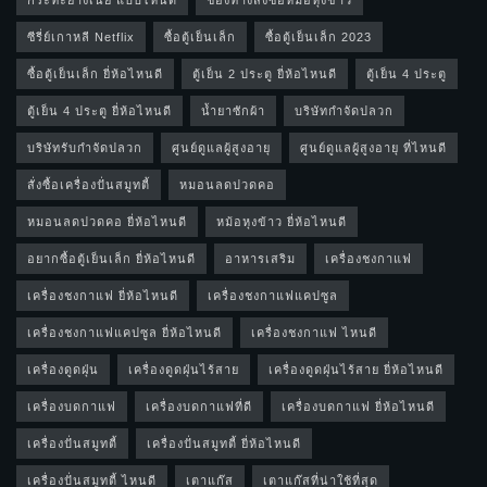
กระทะย่างเนย แบบไหนดี
ช่องทางสั่งซื้อหม้อหุงข้าว
ซีรี่ย์เกาหลี Netflix
ซื้อตู้เย็นเล็ก
ซื้อตู้เย็นเล็ก 2023
ซื้อตู้เย็นเล็ก ยี่ห้อไหนดี
ตู้เย็น 2 ประตู ยี่ห้อไหนดี
ตู้เย็น 4 ประตู
ตู้เย็น 4 ประตู ยี่ห้อไหนดี
น้ำยาซักผ้า
บริษัทกำจัดปลวก
บริษัทรับกำจัดปลวก
ศูนย์ดูแลผู้สูงอายุ
ศูนย์ดูแลผู้สูงอายุ ที่ไหนดี
สั่งซื้อเครื่องปั่นสมูทตี้
หมอนลดปวดคอ
หมอนลดปวดคอ ยี่ห้อไหนดี
หม้อหุงข้าว ยี่ห้อไหนดี
อยากซื้อตู้เย็นเล็ก ยี่ห้อไหนดี
อาหารเสริม
เครื่องชงกาแฟ
เครื่องชงกาแฟ ยี่ห้อไหนดี
เครื่องชงกาแฟแคปซูล
เครื่องชงกาแฟแคปซูล ยี่ห้อไหนดี
เครื่องชงกาแฟ ไหนดี
เครื่องดูดฝุ่น
เครื่องดูดฝุ่นไร้สาย
เครื่องดูดฝุ่นไร้สาย ยี่ห้อไหนดี
เครื่องบดกาแฟ
เครื่องบดกาแฟที่ดี
เครื่องบดกาแฟ ยี่ห้อไหนดี
เครื่องปั่นสมูทตี้
เครื่องปั่นสมูทตี้ ยี่ห้อไหนดี
เครื่องปั่นสมูทตี้ ไหนดี
เตาแก๊ส
เตาแก๊สที่น่าใช้ที่สุด