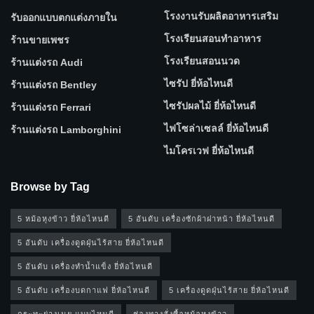
โรงงานรับผลิตอาหารเสริม
รับออกแบบตกแต่งภายใน
โรงเรียนสอนทำอาหาร
ร้านขายเพชร
โรงเรียนสอนนวด
ร้านแต่งรถ Audi
ไซรัป ยี่ห้อไหนดี
ร้านแต่งรถ Bentley
ไซรัปผลไม้ ยี่ห้อไหนดี
ร้านแต่งรถ Ferrari
ไฟโซล่าเซลล์ ยี่ห้อไหนดี
ร้านแต่งรถ Lamborghini
ไมโครเวฟ ยี่ห้อไหนดี
Browse by Tag
5 หม้อหุงข้าว ยี่ห้อไหนดี
5 อันดับ เครื่องซักผ้าฝาหน้า ยี่ห้อไหนดี
5 อันดับ เครื่องดูดฝุ่นไร้สาย ยี่ห้อไหนดี
5 อันดับ เครื่องทำน้ำแข็ง ยี่ห้อไหนดี
5 อันดับ เครื่องบดกาแฟ ยี่ห้อไหนดี
5 เครื่องดูดฝุ่นไร้สาย ยี่ห้อไหนดี