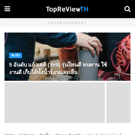
ADVERTISEMENT
ช้อปปิ้ง
5 อันดับ แก้วเยติ (Yeti) รุ่นไหนดี ทนทาน ใช้
งานดี เก็บได้ทั้งน้ำร้อนและเย็น