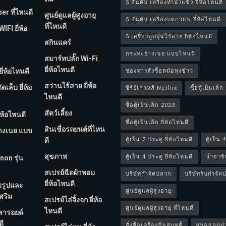
5 อันดับ เครื่องทำน้ำแข็ง ยี่ห้อไหนดี
er ที่ไหนดี
ศูนย์ดูแลผู้สูงอายุ
5 อันดับ เครื่องบดกาแฟ ยี่ห้อไหนดี
ที่ไหนดี
FI ยี่ห้อ
5 เครื่องดูดฝุ่นไร้สาย ยี่ห้อไหนดี
สกินแคร์
กระทะย่างเนย แบบไหนดี
สมาร์ทปลั๊ก Wi-Fi
ยี่ห้อไหนดี
ี่ห้อไหนดี
ช่องทางสั่งซื้อหม้อหุงข้าว
สว่านไร้สาย ยี่ห้อ
เล็บ ยี่ห้อ
ซีรี่ย์เกาหลี Netflix
ซื้อตู้เย็นเล็ก
ไหนดี
ซื้อตู้เย็นเล็ก 2023
สัตว์เลี้ยง
่ห้อไหนดี
ซื้อตู้เย็นเล็ก ยี่ห้อไหนดี
สินเชื่อรถยนต์ที่ไหน
างเนย แบบ
ดี
ตู้เย็น 2 ประตู ยี่ห้อไหนดี
ตู้เย็น 
สุขภาพ
ตู้เย็น 4 ประตู ยี่ห้อไหนดี
น้ำยาซั
non รุ่น
สเปรย์ฉีดผ้าหอม
บริษัทกำจัดปลวก
บริษัทรับกำจั
ยี่ห้อไหนดี
ยรูปและ
ศูนย์ดูแลผู้สูงอายุ
สริม
สเปรย์ไล่จิ้งจก ยี่ห้อ
ศูนย์ดูแลผู้สูงอายุ ที่ไหนดี
ไหนดี
ลารอยด์
ดี
สั่งซื้อเครื่องปั่นสมูทตี้
หมอนลดป