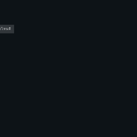
้อไหนดี