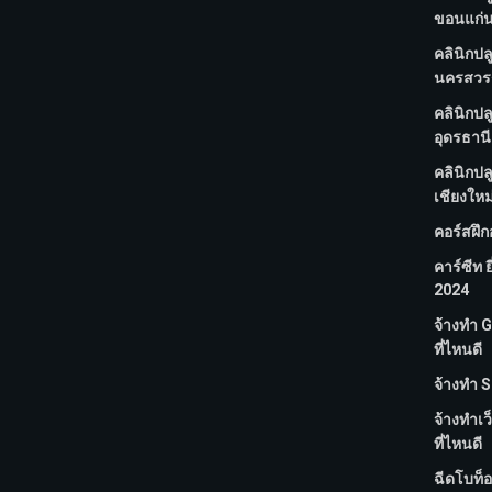
ขอนแก่น 
คลินิกปล
นครสวรรค
คลินิกปล
อุดรธานี 
คลินิกปล
เชียงใหม่
คอร์สฝึ
คาร์ซีท ย
2024
จ้างทํา
ที่ไหนดี
จ้างทํา S
จ้างทําเว
ที่ไหนดี
ฉีดโบท็อ