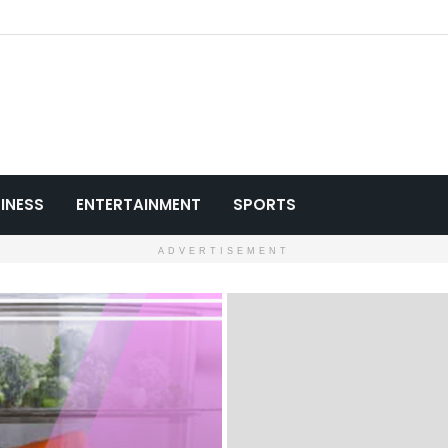
INESS
ENTERTAINMENT
SPORTS
ADVERTISEMENT