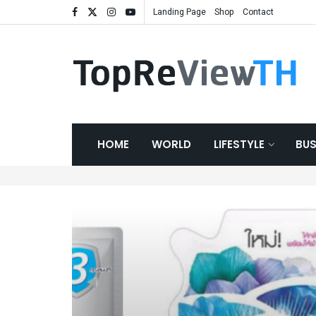
Landing Page
Shop
Contact
HOME
WORLD
LIFESTYLE
BUS