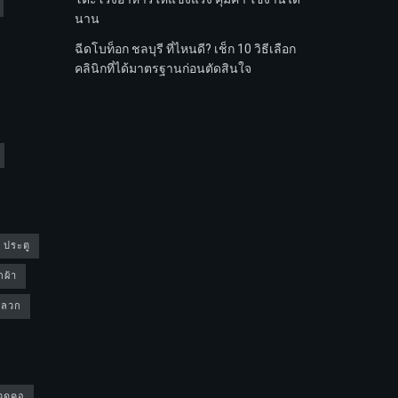
นาน
ฉีดโบท็อก ชลบุรี ที่ไหนดี? เช็ก 10 วิธีเลือก
คลินิกที่ได้มาตรฐานก่อนตัดสินใจ
4 ประตู
กผ้า
ดปลวก
วดคอ