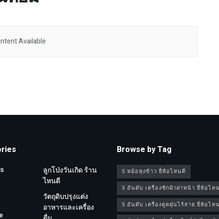
ntent Available
ries
Browse by Tag
s
ลูกโป่งวันเกิด ร้าน
5 หม้อหุงข้าว ยี่ห้อไหนดี
ไหนดี
5 อันดับ เครื่องซักผ้าฝาหน้า ยี่ห้อไหน
วัตถุดิบปรุงแต่ง
5 อันดับ เครื่องดูดฝุ่นไร้สาย ยี่ห้อไหน
อาหารและเครื่อง
e
ดื่ม