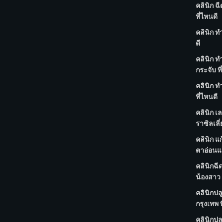
คลินิก ฉ
ที่ไหนดี
คลินิก ท
ดี
คลินิก 
กระจับ ที
คลินิก ทำ
ที่ไหนดี
คลินิก เ
ราซิลเลี่
คลินิก แก
ตาอ่อนแร
คลินิกฉี
น้องสาว 
คลินิกปล
กรุงเทพ ท
คลินิกปล