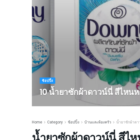
ช้อปปิ้ง
10 น้ำยาซักผ้าดาวน์นี่ สีไห
Home
Category
ช้อปปิ้ง
บ้านและห้องครัว
น้ำยาซักผ้าดาว
น้ำยาซักผ้าดาวน์นี่ สี