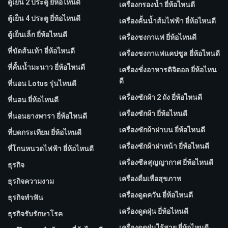
ตู้เย็น 2 ประตู ยี่ห้อไหนดี
เครื่องกรองน้ำ ยี่ห้อไหนดี
ตู้เย็น 4 ประตู ยี่ห้อไหนดี
เครื่องคั้นน้ำส้มไฟฟ้า ยี่ห้อไหนดี
ตู้เย็นเล็ก ยี่ห้อไหนดี
เครื่องชงกาแฟ ยี่ห้อไหนดี
ที่ขัดส้นเท้า ยี่ห้อไหนดี
เครื่องชงกาแฟแคปซูล ยี่ห้อไหนดี
ที่คั้นน้ำมะนาว ยี่ห้อไหนดี
เครื่องชั่งอาหารดิจิตอล ยี่ห้อไหน
ดี
ที่นอน Lotus รุ่นไหนดี
เครื่องซักผ้า 2 ถัง ยี่ห้อไหนดี
ที่นอน ยี่ห้อไหนดี
เครื่องซักผ้า ยี่ห้อไหนดี
ที่นอนยางพารา ยี่ห้อไหนดี
เครื่องซักผ้าฝาบน ยี่ห้อไหนดี
ที่บดกระเทียม ยี่ห้อไหนดี
เครื่องซักผ้าฝาหน้า ยี่ห้อไหนดี
ที่โกนหนวดไฟฟ้า ยี่ห้อไหนดี
เครื่องซีลสุญญากาศ ยี่ห้อไหนดี
ธุรกิจ
เครื่องดื่มเพื่อสุขภาพ
ธุรกิจความงาม
เครื่องดูดควัน ยี่ห้อไหนดี
ธุรกิจทำฟัน
เครื่องดูดฝุ่น ยี่ห้อไหนดี
ธุรกิจรับรักษาโรค
เครื่องดูดฝุ่นไร้สาย ยี่ห้อไหนดี