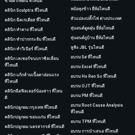
ขายฝากที่ดิน ที่ไหนดี
หม้อหุงข้าว ยี่ห้อไหนดี
คลินิก Sculptra ที่ไหนดี
หัวแปลงปลั๊กไฟ ต่างประเทศ
คลินิก ฉีดเรเดียส ที่ไหนดี
หุ่นยนต์ดูดฝุ่น ยี่ห้อไหนดี
คลินิก ทำคาง ที่ไหนดี
หุ่นยนต์ถูบ้าน ยี่ห้อไหนดี
คลินิก ทำปากกระจับ ที่ไหนดี
หูฟัง JBL รุ่นไหนดี
คลินิก ทำวีเนียร์ ที่ไหนดี
อบรม 5ส ที่ไหนดี
คลินิก เลเซอร์ขนบราซิลเลี่ยน
ที่ไหนดี
อบรม Excel ที่ไหนดี
คลินิก แก้กล้ามเนื้อตาอ่อนแรง
อบรม Ho Ren So ที่ไหนดี
ที่ไหนดี
อบรม OJT ที่ไหนดี
คลินิกฉีดฟิลเลอร์น้องสาว ที่ไหน
อบรม PM ที่ไหนดี
ดี
อบรม Root Cause Analysis
คลินิกปลูกผม กรุงเทพ ที่ไหนดี
ที่ไหนดี
คลินิกปลูกผม ขอนแก่น ที่ไหนดี
อบรม TPM ที่ไหนดี
คลินิกปลูกผม นครสวรรค์ ที่ไหนดี
อบรม การนำเสนอ ที่ไหนดี