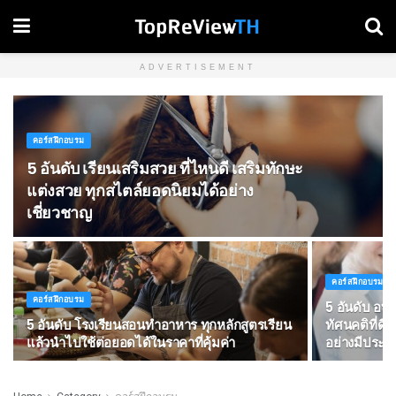
ADVERTISEMENT
คอร์สฝึกอบรม
5 อันดับ เรียนเสริมสวย ที่ไหนดี เสริมทักษะ
แต่งสวย ทุกสไตล์ยอดนิยมได้อย่าง
เชี่ยวชาญ
คอร์สฝึกอบรม
คอร์สฝึกอบรม
5 อันดับ อบร
5 อันดับ โรงเรียนสอนทำอาหาร ทุกหลักสูตรเรียน
ทัศนคติที่ดี
แล้วนำไปใช้ต่อยอดได้ในราคาที่คุ้มค่า
อย่างมีประส