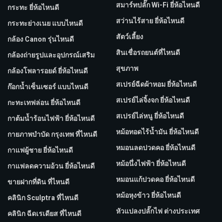
สมาร์ทปลั๊ก Wi-Fi ยี่ห้อไหนดี
กระทะ ยี่ห้อไหนดี
สว่านไร้สาย ยี่ห้อไหนดี
กระทะย่างเนย แบบไหนดี
สัตว์เลี้ยง
กล้อง Canon รุ่นไหนดี
สินเชื่อรถยนต์ที่ไหนดี
กล้องถ่ายรูปและอุปกรณ์เสริม
สุขภาพ
กล้องโพลารอยด์ ยี่ห้อไหนดี
สเปรย์ฉีดผ้าหอม ยี่ห้อไหนดี
ก๊อกน้ำเซ็นเซอร์ แบบไหนดี
สเปรย์ไล่จิ้งจก ยี่ห้อไหนดี
กะทะเทฟล่อน ยี่ห้อไหนดี
สเปรย์ไล่หนู ยี่ห้อไหนดี
กาต้มน้ำร้อนไฟฟ้า ยี่ห้อไหนดี
หม้อทอดไร้น้ำมัน ยี่ห้อไหนดี
กายภาพบําบัด กรุงเทพ ที่ไหนดี
หมอนลดปวดคอ ยี่ห้อไหนดี
กาแฟผู้ชาย ยี่ห้อไหนดี
หม้อนึ่งไฟฟ้า ยี่ห้อไหนดี
กาแฟลดความอ้วน ยี่ห้อไหนดี
หมอนแก้ปวดคอ ยี่ห้อไหนดี
ขายฝากที่ดิน ที่ไหนดี
หม้อหุงข้าว ยี่ห้อไหนดี
คลินิก Sculptra ที่ไหนดี
หัวแปลงปลั๊กไฟ ต่างประเทศ
คลินิก ฉีดเรเดียส ที่ไหนดี