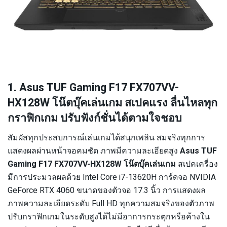
1. Asus TUF Gaming F17 FX707VV-
HX128W โน๊ตบุ๊คเล่นเกม สเปคแรง ลื่นไหลทุก
กราฟิกเกม ปรับฟังก์ชั่นได้ตามใจชอบ
สัมผัสทุกประสบการณ์เล่นเกมได้สนุกเพลิน สมจริงทุกการ
แสดงผลผ่านหน้าจอคมชัด ภาพมีความละเอียดสูง
Asus TUF
Gaming F17 FX707VV-HX128W โน๊ตบุ๊คเล่นเกม
สเปคเครื่อง
มีการประมวลผลด้วย Intel Core i7-13620H การ์ดจอ NVIDIA
GeForce RTX 4060 ขนาดของตัวจอ 17.3 นิ้ว การแสดงผล
ภาพความละเอียดระดับ Full HD ทุกความสมจริงของตัวภาพ
ปรับกราฟิกเกมในระดับสูงได้ไม่มีอาการกระตุกหรือค้างใน