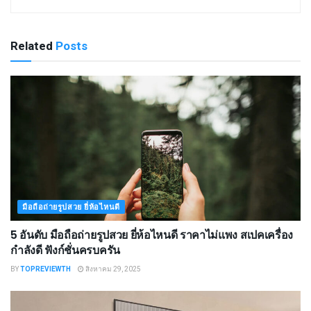
Related
Posts
มือถือถ่ายรูปสวย ยี่ห้อไหนดี
5 อันดับ มือถือถ่ายรูปสวย ยี่ห้อไหนดี ราคาไม่แพง สเปคเครื่อง
กำลังดี ฟังก์ชั่นครบครัน
BY
TOPREVIEWTH
สิงหาคม 29, 2025