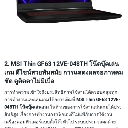
2. MSI Thin GF63 12VE-048TH โน๊ตบุ๊คเล่น
เกม ดีไซน์สวยทันสมัย การแสดงผลจอภาพคม
ชัด ดูติดตาไม่มีเบื่อ
การทำความเข้าใจถึงประสิทธิภาพใช้งานได้ครอบคลุมทุก
การทำงานและเล่นเกมได้อย่างเต็มที่
MSI Thin GF63 12VE-
048TH โน๊ตบุ๊คเล่นเกม
ในด้านของการใช้งานเล่นเกมได้ประ
สิทธิสูง เรื่องการทำงานกราฟิกเองก็ไม่แพ้กับการใช้งาน
เครื่องคอมพิวเตอร์แบบตั้งโต๊ะทั่วไป ระบบประมวลผลด้วย