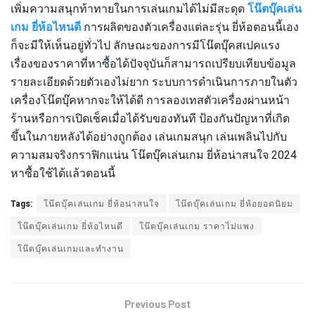
เพิ่มความสนุกท้าทายในการเล่นเกมได้ไม่มีสะดุด
โน๊ตบุ๊คเล่น
เกม ยี่ห้อไหนดี
การผลิตของตัวเครื่องแต่ละรุ่น ยี่ห้อตอนนี้เอง
ก็จะมีให้เห็นอยู่ทั่วไป ลักษณะของการมีโน๊ตบุ๊คสเปคแรง
เรื่องของราคาที่หาซื้อได้ปัจจุบันก็สามารถเปรียบเทียบข้อมูล
รายละเอียดด้วยตัวเองไม่ยาก ระบบการดำเนินการภายในตัว
เครื่องโน๊ตบุ๊คหากจะให้ได้ดี การลองเทสตัวเครื่องผ่านหน้า
ร้านหรือการเปิดเช็คเมื่อได้รับของทันที ป้องกันปัญหาที่เกิด
ขึ้นในภายหลังได้อย่างถูกต้อง เล่นเกมสนุก เล่นเพลินไปกับ
ความสมจริงกราฟิกแน่น โน๊ตบุ๊คเล่นเกม ยี่ห้อน่าสนใจ 2024
หาซื้อใช้ได้แล้วตอนนี้
Tags:
โน๊ตบุ๊คเล่นเกม ยี่ห้อน่าสนใจ
โน๊ตบุ๊คเล่นเกม ยี่ห้อยอดนิยม
โน๊ตบุ๊คเล่นเกม ยี่ห้อไหนดี
โน๊ตบุ๊คเล่นเกม ราคาไม่แพง
โน๊ตบุ๊คเล่นเกมและทำงาน
Previous Post