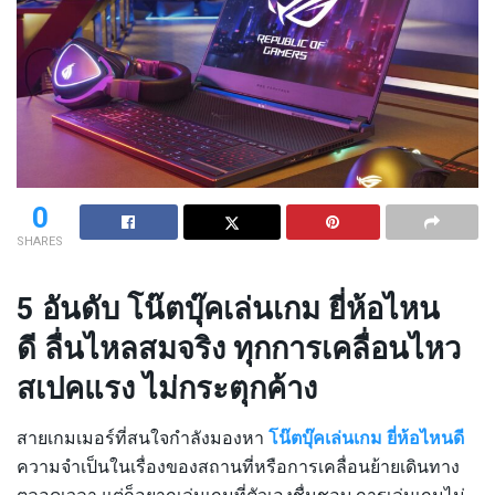
0
SHARES
5 อันดับ โน๊ตบุ๊คเล่นเกม ยี่ห้อไหน
ดี ลื่นไหลสมจริง ทุกการเคลื่อนไหว
สเปคแรง ไม่กระตุกค้าง
สายเกมเมอร์ที่สนใจกำลังมองหา
โน๊ตบุ๊คเล่นเกม ยี่ห้อไหนดี
ความจำเป็นในเรื่องของสถานที่หรือการเคลื่อนย้ายเดินทาง