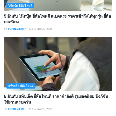
โน๊ตบุ๊ค ยี่ห้อไหนดี
5 อันดับ โน๊ตบุ๊ค ยี่ห้อไหนดี สเปคแรง ราคาเข้าถึงได้ทุกรุ่น ยี่ห้อ
ยอดนิยม
BY
TOPREVIEWTH
สิงหาคม 29, 2025
แท็บเล็ต ยี่ห้อไหนดี
5 อันดับ แท็บเล็ต ยี่ห้อไหนดี ราคากำลังดี รุ่นยอดนิยม ฟังก์ชั่น
ใช้งานครบครัน
BY
TOPREVIEWTH
สิงหาคม 29, 2025