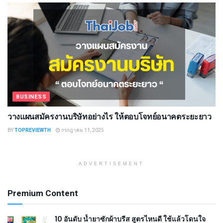
BUSINESS
วางแผนสมัครงานบริษัทอย่างไร ให้ตอบโจทย์อนาคตระยะยาว
BY
TOPREVIEWTH
กรกฎาคม 11, 2025
ADVERTISEMENT
Premium Content
10 อันดับ น้ำยาซักผ้าบรีส สูตรไหนดี ใช้แล้วโดนใจ