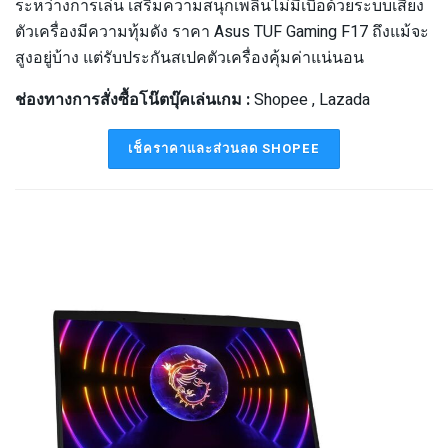
ระหว่างการเล่น เสริมความสนุกเพลินไม่มีเบื่อด้วยระบบเสียง
ตัวเครื่องมีความทุ้มดัง ราคา Asus TUF Gaming F17 ถึงแม้จะ
สูงอยู่บ้าง แต่รับประกันสเปคตัวเครื่องคุ้มค่าแน่นอน
ช่องทางการสั่งซื้อโน๊ตบุ๊คเล่นเกม :
Shopee , Lazada
เช็คราคาและส่วนลด SHOPEE