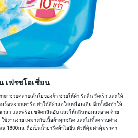
ิ่น เฟรชโอเชี่ยน
er ช่วยคลายเส้นใยของผ้า ช่วยให้ผ้า รีดลื่น รีดเร็ว และให้
มร้อนจากเตารีด ทำให้สีผ้าสดใสเหมือนเดิม อีกทั้งยังทำให้
ัดเวลา และพร้อมขจัดกลิ่นอับ และให้กลิ่นหอมสะอาด ด้วย
ช้งานง่าย เหมาะกับเนื้อผ้าทุกชนิด และไม่ทิ้งคราบด่าง
1800มล. ถือเป็นน้ำยารีดผ้าไฮยีน ตัวที่คุ้มค่าคุ้มราคา