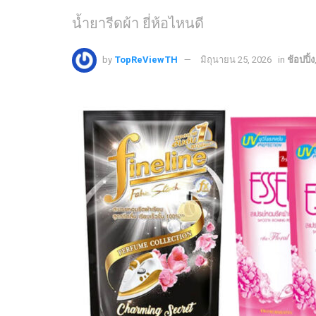
น้ำยารีดผ้า ยี่ห้อไหนดี
by
TopReViewTH
มิถุนายน 25, 2026
in
ช้อปปิ้ง