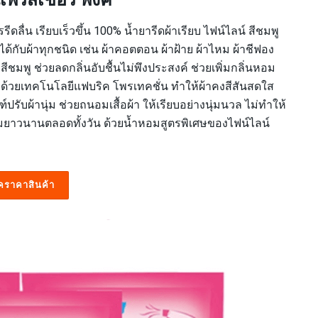
เพรสเชอร์ พิ้งค์
รรีดลื่น เรียบเร็วขึ้น 100% น้ำยารีดผ้าเรียบ ไฟน์ไลน์ สีชมพู
้กับผ้าทุกชนิด เช่น ผ้าคอตตอน ผ้าฝ้าย ผ้าไหม ผ้าชีฟอง
์ สีชมพู ช่วยลดกลิ่นอับชื้นไม่พึงประสงค์ ช่วยเพิ่มกลิ่นหอม
ะด้วยเทคโนโลยีแฟบริค โพรเทคชั่น ทำให้ผ้าคงสีสันสดใส
บผ้านุ่ม ช่วยถนอมเสื้อผ้า ให้เรียบอย่างนุ่มนวล ไม่ทำให้
มหอมยาวนานตลอดทั้งวัน ด้วยน้ำหอมสูตรพิเศษของไฟน์ไลน์
็คราคาสินค้า