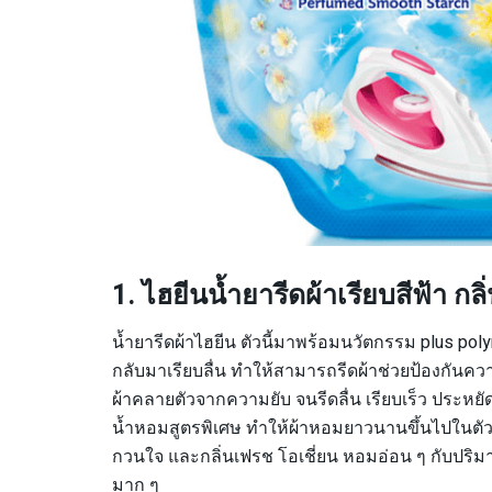
1. ไฮยีนน้ำยารีดผ้าเรียบสีฟ้า กล
น้ำยารีดผ้าไฮยีน ตัวนี้มาพร้อมนวัตกรรม plus polym
กลับมาเรียบลื่น ทำให้สามารถรีดผ้าช่วยป้องกันควา
ผ้าคลายตัวจากความยับ จนรีดลื่น เรียบเร็ว ประหย
น้ำหอมสูตรพิเศษ ทำให้ผ้าหอมยาวนานขึ้นไปในตัว ใ
กวนใจ และกลิ่นเฟรช โอเชี่ยน หอมอ่อน ๆ กับปริมาณ 
มาก ๆ