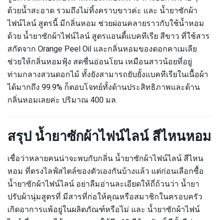
ด้วยน้ำสะอาด รวมถึงไม่ทิ้งคราบขาวค่ะ และ น้ำยาซักผ้า
ไฟน์ไลน์ สูตรนี้ มีกลิ่นหอม ช่วยผ่อนคลายราวกับใช้น้ำหอม
ด้วย น้ำยาซักผ้าไฟน์ไลน์ สูตรแอนตี้แบคทีเรีย สีขาว ที่ใช้สาร
สกัดจาก Orange Peel Oil และกลิ่นหอมของดอกคาเมเลีย
ช่วยให้กลิ่นหอมฟุ้ง สดชื่นอ่อนโยน เหมือนสาวน้อยที่อยู่
ท่ามกลางสวนดอกไม้ ทั้งยังสามารถยับยั้งแบคทีเรียในเนื้อผ้า
ได้มากถึง 99.9% ก็ตอบโจทย์ทั้งด้านประสิทธิภาพและด้าน
กลิ่นหอมเลยค่ะ ปริมาณ 400 มล.
สรุป น้ำยาซักผ้าไฟน์ไลน์ สีไหนหอม
เชื่อว่าหลายคนน่าจะพบกับกลิ่น น้ำยาซักผ้าไฟน์ไลน์ สีไหน
หอม ที่ตรงไลฟ์สไตล์ของตัวเองกันบ้างแล้ว แต่ก่อนเลือกซื้อ
น้ำยาซักผ้าไฟน์ไลน์ อย่าลืมอ่านละเอียดให้ถี่ถ้วนว่า น้ำยา
ปรับผ้านุ่มสูตรที่ มีสารที่ก่อให้คุณหรือสมาชิกในครอบครัว
เกิดอาการแพ้อยู่ในผลิตภัณฑ์หรือไม่ และ น้ำยาซักผ้าไฟน์