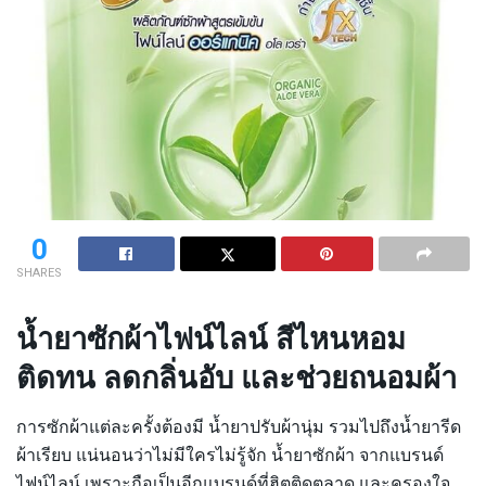
0
SHARES
น้ำยาซักผ้าไฟน์ไลน์ สีไหนหอม
ติดทน ลดกลิ่นอับ และช่วยถนอมผ้า
การซักผ้าแต่ละครั้งต้องมี น้ำยาปรับผ้านุ่ม รวมไปถึงน้ำยารีด
ผ้าเรียบ แน่นอนว่าไม่มีใครไม่รู้จัก น้ำยาซักผ้า จากแบรนด์
ไฟน์ไลน์ เพราะถือเป็นอีกแบรนด์ที่ฮิตติดตลาด และครองใจ