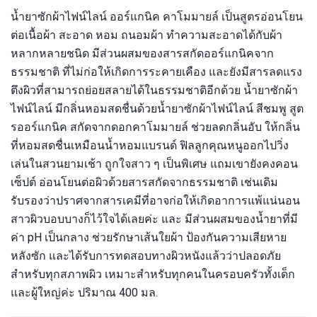
น้ำยาซักผ้าไฟน์ไลน์ ออร์แกนิค คาโมมายล์ เป็นสูตรอ่อนโยน
ต่อเนื้อผ้า สะอาด หอม ถนอมผ้า ทำความสะอาดได้กับผ้า
หลากหลายชนิด มีส่วนผสมของสารสกัดออร์แกนิคจาก
ธรรมชาติ ที่ไม่ก่อให้เกิดการระคายเคือง และยังมีสารลดแรง
ตึงผิวที่สามารถย่อยสลายได้ในธรรมชาติอีกด้วย น้ำยาซักผ้า
ไฟน์ไลน์ มีกลิ่นหอมสดชื่นด้วยน้ำยาซักผ้าไฟน์ไลน์ สีชมพู สูต
รออร์แกนิค สกัดจากดอกคาโมมายล์ ช่วยลดกลิ่นอับ ให้กลิ่น
ที่หอมสดชื่นเหมือนน้ำหอมแบรนด์ ฟิลลูกคุณหนูออกไปวิ่ง
เล่นในสวนยามเช้า ถูกใจสาว ๆ เป็นพิเศษ แถมเขายังคงคอน
เซ็ปต์ อ่อนโยนต่อผิวด้วยสารสกัดจากธรรมชาติ เช่นเดิม
รับรองว่าปราศจากสารเคมีที่อาจก่อให้เกิดอาการแพ้แน่นอน
สาวผิวบอบบางก็ไว้ใจได้เลยค่ะ และ มีส่วนผสมของน้ำยาที่มี
ค่า pH เป็นกลาง ช่วยรักษาเส้นใยผ้า ป้องกันความเสียหาย
หลังซัก และได้รับการทดสอบทางผิวหนังแล้วว่าปลอดภัย
สำหรับทุกสภาพผิว เหมาะสำหรับทุกคนในครอบครัวทั้งเด็ก
และผู้ใหญ่ค่ะ ปริมาณ 400 มล.