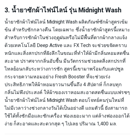
3. น้ำยาซักผ้าไฟน์ไลน์ รุ่น Midnight Wash
น้ำยาซักผ้าไฟน์ไลน์ Midnight Wash ผลิตภัณฑ์ซักผ้าสูตรเข้ม
ข้น สำหรับซักกลางคืน โดยเฉพาะ ซึ่งน้ำยาซักผ้าสูตรนี้เหมาะ
สำหรับการซักผ้าในช่วงฤดูฝนหรือไม่มีพื้นที่ตากผ้ากลางแจ้ง
ด้วยเทคโนโลยี Deep Active และ FX Tech จะช่วยขจัดคราบ
หนักและสิ่งสกปรกที่ฝังลึกในขณะที่ทำให้ผ้ามีกลิ่นหอมสดชื่น
สะอาด ปราศจากกลิ่นอับชื้น มีนวัตกรรมช่วยลดสิ่งสกปรกที่
ไหลย้อนกลับระหว่างการซัก สูตรนี้เขามาพร้อมกับแคปซูล
กระจายความหอมอย่าง Fresh Booster ที่จะช่วยเร่ง
ประสิทธิภาพให้ผ้าหอมยาวนานขึ้นถึง 4 สัปดาห์ ก็กลบทุก
กลิ่นไม่พึงประสงค์ ให้ผ้าของเราหอมสะอาดสดชื่นแบบเฟรชๆ
น้ำยาซักผ้าไฟน์ไลน์ Midnight Wash ตอบโจทย์คนรุ่นใหม่ที่
ไม่มีเวลาว่างช่วงกลางวันได้เป็นอย่างดี แถมตัวนี้ ยังสามารถ
ใช้ได้ทั้งซักมือและซักเครื่อง ฟองเยอะมาก แต่ล้างฟองออกได้
ง่าย ก็สะอาดและสะดวกสุด ๆ ไปเลย ปริมาณ 1,400 มล.