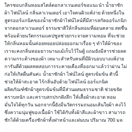
ใครชอบกลิ่นหอมสไตล์ดอกลาเวนเดอร์ขอแนะนำ น้ำยาซัก
ผ้า ไฟน์ไลน์ กลิ่นลาเวนเดอร์ เอาใจคนผิวแพ้ง่าย ด้วยหนึ่งใน
สูตรออร์แกนิคของน้ำยาซักผ้าไฟน์ไลน์ที่มีสารสกัดออร์แกนิก
จากดอกลาเวนเดอร์ ธรรมชาติให้กลิ่นหอมที่ผ่อนคลาย สดชื่น
พร้อมด้วยนวัตกรรมแคปซูลช่วยกระจายความหอม ที่จะช่วย
ให้กลิ่นหอมนั้นค่อยทยอยปล่อยออกมาเรื่อย ๆ ทำให้ผ้าของ
เราจะคงกลิ่นหอมยาวนานแม้เก็บไว้ในตู้ แถมยังมีสารช่วยลด
ความกระด้างของผ้า เหมาะสำหรับคนที่มีผิวบอบบางแพ้ง่าย
การันตีด้วยผลทดสอบการระคายเคืองที่ออกมาแล้วว่าผ่าน ไม่
ก่อให้เกิดผื่นคันค่ะ น้ำยาซักผ้า ไฟน์ไลน์ สูตรเข้มข้น ตัวนี้
ช่วยให้ผ้าสะอาด ไร้กลิ่นอับด้วย ไฟน์ไลน์ ออร์แกนิค
ผลิตภัณฑ์ซักผ้าสูตรเข้มข้นที่มีส่วนผสมธรรมชาติ ช่วยขจัด
คราบหนัก และคราบสกปรกฝังลึก ให้เสื้อผ้าสะอาด หอม
มั่นใจได้ทุกวัน นอกจากนี้ยังมีนวัตกรรมถนอมเส้นใยผ้า คงไว้
ซึ่งความนุ่มฟูของเนื้อผ้า ใช้ได้กับทั้งผ้าสีและผ้าขาว สามารถ
ซักได้ด้วยเครื่องซักผ้าทั้งฝาหน้าและฝนบน ปริมาณ 700 มล.