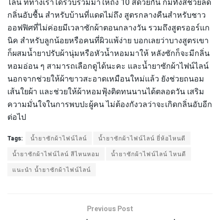
ไลน์ ที่ทางเราได้รวบรวมมาให้ถึง 10 สีด้วยกัน ก็มีทั้งสีช่วยลด
กลิ่นอับชื้น สำหรับบ้านที่แดดไม่ถึง สูตรกลางคืนสำหรับชาว
ออฟฟิศที่ไม่ค่อยมีเวลาซักผ้าตอนกลางวัน รวมถึงสูตรออร์แก
นิค สำหรับลูกน้อยหรือคนที่ผิวแพ้ง่าย บอกเลยว่าบางสูตรเขา
ก็ผสมน้ำยาปรับผ้านุ่มหรือหัวน้ำหอมมาให้ หลังซักก็จะมีกลิ่น
หอมอ่อน ๆ สามารถเลือกดูได้นะคะ และน้ำยาซักผ้าไฟน์ไลน์
นอกจากช่วยให้ผ้าขาวสะอาดเหมือนใหม่แล้ว ยังช่วยถนอม
เส้นใยผ้า และช่วยให้ผ้าหอมฟุ้งติดทนนานได้ตลอดวัน เสริม
ความมั่นใจในการพบปะผู้คน ไม่ต้องกังวลว่าจะเกิดกลิ่นอับอีก
ต่อไป
Tags:
น้ำยาซักผ้าไฟน์ไลน์
น้ำยาซักผ้าไฟน์ไลน์ ยี่ห้อไหนดี
น้ำยาซักผ้าไฟน์ไลน์ สีไหนหอม
น้ำยาซักผ้าไฟน์ไลน์ ไหนดี
แนะนำ น้ำยาซักผ้าไฟน์ไลน์
Previous Post