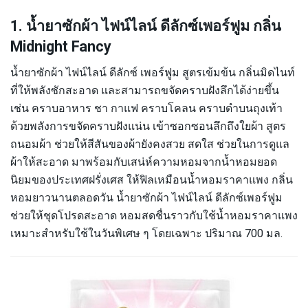
1. น้ำยาซักผ้า ไฟน์ไลน์ ดีลักซ์เพอร์ฟูม กลิ่น
Midnight Fancy
น้ำยาซักผ้า ไฟน์ไลน์ ดีลักซ์ เพอร์ฟูม สูตรเข้มข้น กลิ่นมิดไนท์
ที่ให้พลังซักสะอาด และสามารถขจัดคราบฝังลึกได้ง่ายขึ้น
เช่น คราบอาหาร ชา กาแฟ คราบโคลน คราบดำบนถุงเท้า
ด้วยพลังการขจัดคราบฝังแน่น เข้าซอกซอนลึกถึงใยผ้า สูตร
ถนอมผ้า ช่วยให้สีสันของผ้ายังคงสวย สดใส ช่วยในการดูแล
ผ้าให้สะอาด มาพร้อมกับเสน่ห์ความหอมจากน้ำหอมยอด
นิยมของประเทศฝรั่งเศส ให้ฟิลเหมือนน้ำหอมราคาแพง กลิ่น
หอมยาวนานตลอดวัน น้ำยาซักผ้า ไฟน์ไลน์ ดีลักซ์เพอร์ฟูม
ช่วยให้ชุดโปรดสะอาด หอมสดชื่นราวกับใช้น้ำหอมราคาแพง
เหมาะสำหรับใช้ในวันพิเศษ ๆ โดยเฉพาะ ปริมาณ 700 มล.