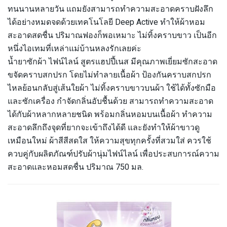
ทนนานหลายวัน แถมยังสามารถทำความสะอาดคราบฝังลึก
ได้อย่างหมดจดด้วยเทคโนโลยี Deep Active ทำให้ผ้าหอม
สะอาดสดชื่น ปริมาณฟองก็พอเหมาะ ไม่ทิ้งคราบขาว เป็นอีก
หนึ่งไอเทมที่เหล่าแม่บ้านหลงรักเลยค่ะ
น้ำยาซักผ้า ไฟน์ไลน์ สูตรแฮปปี้เนส มีคุณภาพเยี่ยมซักสะอาด
ขจัดคราบสกปรก โดยไม่ทำลายเนื้อผ้า ป้องกันคราบสกปรก
ไหลย้อนกลับสู่เส้นใยผ้า ไม่ทิ้งคราบขาวบนผ้า ใช้ได้ทั้งซักมือ
และซักเครื่อง กำจัดกลิ่นอับชื้นด้วย สามารถทำความสะอาด
ได้กับผ้าหลากหลายชนิด พร้อมกลิ่นหอมบนเนื้อผ้า ทำความ
สะอาดลึกถึงจุดที่ยากจะเข้าถึงได้ดี และยังทำให้ผ้าขาวดู
เหมือนใหม่ ผ้าสีสีสดใส ให้ความสุขทุกครั้งที่สวมใส่ ควรใช้
ควบคู่กับผลิตภัณฑ์ปรับผ้านุ่มไฟน์ไลน์ เพื่อประสบการณ์ความ
สะอาดและหอมสดชื่น ปริมาณ 750 มล.