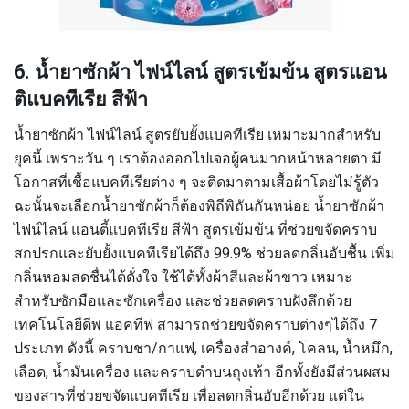
6. น้ำยาซักผ้า ไฟน์ไลน์ สูตรเข้มข้น สูตรแอน
ติแบคทีเรีย สีฟ้า
น้ำยาซักผ้า ไฟน์ไลน์ สูตรยับยั้งแบคทีเรีย เหมาะมากสำหรับ
ยุคนี้ เพราะวัน ๆ เราต้องออกไปเจอผู้คนมากหน้าหลายตา มี
โอกาสที่เชื้อแบคทีเรียต่าง ๆ จะติดมาตามเสื้อผ้าโดยไม่รู้ตัว
ฉะนั้นจะเลือกน้ำยาซักผ้าก็ต้องพิถีพิถันกันหน่อย น้ำยาซักผ้า
ไฟน์ไลน์ แอนตี้แบคทีเรีย สีฟ้า สูตรเข้มข้น ที่ช่วยขจัดคราบ
สกปรกและยับยั้งแบคทีเรียได้ถึง 99.9% ช่วยลดกลิ่นอับชื้น เพิ่ม
กลิ่นหอมสดชื่นได้ดั่งใจ ใช้ได้ทั้งผ้าสีและผ้าขาว เหมาะ
สำหรับซักมือและซักเครื่อง และช่วยลดคราบฝังลึกด้วย
เทคโนโลยีดีพ แอคทีฟ สามารถช่วยขจัดคราบต่างๆได้ถึง 7
ประเภท ดังนี้ คราบชา/กาแฟ, เครื่องสำอางค์, โคลน, น้ำหมึก,
เลือด, น้ำมันเครื่อง และคราบดำบนถุงเท้า อีกทั้งยังมีส่วนผสม
ของสารที่ช่วยขจัดแบคทีเรีย เพื่อลดกลิ่นอับอีกด้วย แต่ใน