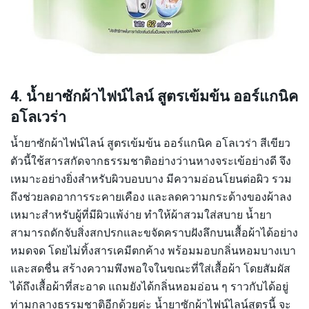
4. น้ำยาซักผ้าไฟน์ไลน์ สูตรเข้มข้น ออร์แกนิค
อโลเวร่า
น้ำยาซักผ้าไฟน์ไลน์ สูตรเข้มข้น ออร์แกนิค อโลเวร่า สีเขียว
ตัวนี้ใช้สารสกัดจากธรรมชาติอย่างว่านหางจระเข้อย่างดี จึง
เหมาะอย่างยิ่งสำหรับผิวบอบบาง มีความอ่อนโยนต่อผิว รวม
ถึงช่วยลดอาการระคายเคือง และลดความกระด้างของผ้าลง
เหมาะสำหรับผู้ที่มีผิวแพ้ง่าย ทำให้ผ้าสวมใส่สบาย น้ำยา
สามารถดักจับสิ่งสกปรกและขจัดคราบฝังลึกบนเสื้อผ้าได้อย่าง
หมดจด โดยไม่ทิ้งสารเคมีตกค้าง พร้อมมอบกลิ่นหอมบางเบา
และสดชื่น สร้างความพึงพอใจในขณะที่ใส่เสื้อผ้า โดยสัมผัส
ได้ถึงเสื้อผ้าที่สะอาด แถมยังได้กลิ่นหอมอ่อน ๆ ราวกับได้อยู่
ท่ามกลางธรรมชาติอีกด้วยค่ะ น้ำยาซักผ้าไฟน์ไลน์สูตรนี้ จะ