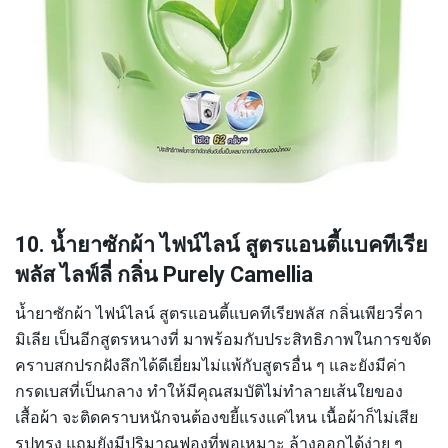
10. น้ำยาซักผ้า ไฟน์ไลน์ สูตรแอนตี้แบคทีเรีย
พลัส ไลฟ์ลี่ กลิ่น Purely Camellia
น้ำยาซักผ้า ไฟน์ไลน์ สูตรแอนตี้แบคทีเรียพลัส กลิ่นเพียวรี่คา
มิเลีย เป็นอีกสูตรหนางที่ มาพร้อมกับประสิทธิภาพในการขจัด
คราบสกปรกฝังลึกได้ดีเยี่ยมไม่แพ้กับสูตรอื่น ๆ และยังมีค่า
กรดเบสที่เป็นกลาง ทำให้มีคุณสมบัติไม่ทำลายเส้นใยของ
เสื้อผ้า จะติดคราบหนักจนต้องขยี้แรงแค่ไหน เนื้อผ้าก็ไม่เสีย
รูปทรง แถมยังมีปริมาณฟองที่พอเหมาะ ล้างออกได้ง่าย ๆ