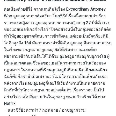
ต่อเนื่องด้วยซีรี่ย์ จากแดนกิมจิเรื่อง Extraordinary Attorney
Woo อูยองอู ทนายอัจฉริยะ โดยซีรีส์เรื่องนี้จะบอกเล่าเรื่อง
ราวของหญิงสาว อูยองอู ทนายความหญิงอายุ 27 ปีที่มีภาวะ
ของแอสเพอร์เกอร์ หรือว่าโรคอย่างหนึ่งในกลุ่มของออทิสติก
ทำให้อูยองอูขาดทักษะการเข้าสังคม แต่เธอเป็นอัจฉริยะที่มี
ไอคิวสูงถึง 164 มีความทรงจำที่ดีเลิศ อูยองอู มีความสามารถ
ในเรื่องของกฎหมาย อูยองอู จึงได้เริ่มทำงานและต้อง
พยายามเข้ากับคนอื่นให้ได้ด้วย อูยองอูอาศัยอยู่กับอูกวังโฮ ผู้
เป็นพ่อมาตลอด ซึ่งพ่อของเธอมีความสามารถในเรื่องของ
กฎหมาย ในระหว่างที่เรียนอูยองอูมีเพื่อนสนิทเพียงคนเดียว
นั่นก็คือกือรามี เป็นเพราะว่าไม่มีใครอยากเป็นเพื่อนกับเธอ
หลังจากเรียนจบ อูยองอูก็เลยได้เริ่มทำงานเป็นทนายความ
ฝึกหัดที่สำนักงานกฎหมายอย่างเต็มตัว เรื่องราวจะเป็นไป
อย่างไรต้องไปติดตามกันในอูยองอู ทนายอัจฉริยะ ได้ ทาง
Netflix
– แนวซีรี่ย์ : ดราม่า / กฎหมาย / อาชญากรรม