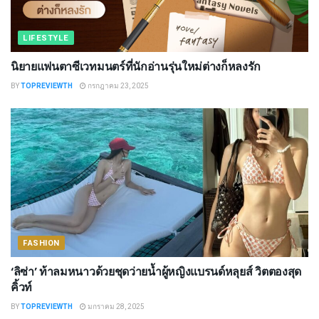
LIFESTYLE
นิยายแฟนตาซีเวทมนตร์ที่นักอ่านรุ่นใหม่ต่างก็หลงรัก
BY
TOPREVIEWTH
กรกฎาคม 23, 2025
FASHION
‘ลิซ่า’ ท้าลมหนาวด้วยชุดว่ายน้ำผู้หญิงแบรนด์หลุยส์ วิตตองสุด
คิ้วท์
BY
TOPREVIEWTH
มกราคม 28, 2025