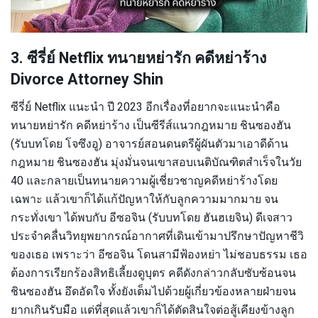
3. ซีรี่ย์ Netflix ทนายหย่ารัก คดีหย่าร้าง
Divorce Attorney Shin
ซีรี่ย์ Netflix แนะนำ ปี 2023 อีกเรื่องที่อยากจะแนะนำคือ
ทนายหย่ารัก คดีหย่าร้าง เป็นซีรีส์แนวกฎหมาย ชินซองฮัน
(รับบทโดย โจซึงอู) อาจารย์สอนดนตรีผู้ผันตัวมาเอาดีด้าน
กฎหมาย ชินซองฮัน มุ่งมั่นจนเขาสอบเนติบัณฑิตสำเร็จในวัย
40 และกลายเป็นทนายความผู้เชี่ยวชาญคดีหย่าร้างโดย
เฉพาะ แล้วเขาก็ได้แก้ปัญหาให้กับลูกความมากมาย จน
กระทั่งเขา ได้พบกับ อีซอจิน (รับบทโดย ฮันฮเยจิน) ดีเจสาว
ประจำคลื่นวิทยุพยากรณ์อากาศที่เดินเข้ามาปรึกษาปัญหาชีวิ
ของเธอ เพราะว่า อีซอจิน โดนสามีฟ้องหย่า ไม่ชอบธรรม เธอ
ต้องการเรียกร้องสิทธิเลี้ยงดูบุตร คดีดังกล่าวกลับซับซ้อนจน
ชินซองฮัน อึดอัดใจ ทั้งยังเต็มไปด้วยผู้เกี่ยวข้องหลายฝ่ายจน
ยากเกินรับมือ แต่ที่สุดแล้วเขาก็ได้ตัดสินใจต่อสู้เคียงข้างลูก