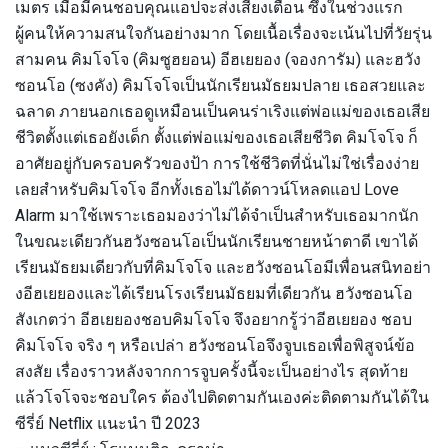
เมตร เมื่อมีคนชอบคุณแอปจะส่งเสียงเตือน ซึ่งในช่วงแรก
ผู้คนให้ความสนใจกันอย่างมาก โดยเนื้อเรื่องจะเน้นไปที่วัยรุ่น
สามคน คิมโจโจ (คิมซูฮยอน) อีฮเยยอง (จองการัม) และฮวัง
ซอนโอ (ซงคัง) คิมโจโจเป็นนักเรียนมัธยมปลาย เธอสวยและ
ฉลาด ภายนอกเธอดูเหมือนเป็นคนร่าเริงแต่พ่อแม่ของเธอเสีย
ชีวิตตั้งแต่เธอยังเด็ก ตั้งแต่พ่อแม่ของเธอเสียชีวิต คิมโจโจ ก็
อาศัยอยู่กับครอบครัวของป้า การใช้ชีวิตที่นั่นไม่ใช่เรื่องง่าย
เลยสำหรับคิมโจโจ อีกทั้งเธอไม่ได้ดาวน์โหลดแอป Love
Alarm มาใช้เพราะเธอมองว่าไม่ได้จำเป็นสำหรับเธอมากนัก
ในขณะเดียวกันฮวังซอนโอเป็นนักเรียนชายหน้าตาดี เขาได้
เรียนมัธยมเดียวกับที่คิมโจโจ และฮวังซอนโอมีเพื่อนสนิทอย่า
งอีฮเยยองและได้เรียนโรงเรียนมัธยมที่เดียวกัน ฮวังซอนโอ
สังเกตว่า อีฮเยยองชอบคิมโจโจ จึงอยากรู้ว่าอีฮเยยอง ชอบ
คิมโจโจ จริง ๆ หรือเปล่า ฮวังซอนโอจึงจูบเธอเพื่อพิสูจน์ข้อ
สงสัย เรื่องราวหลังจากการจูบครั้งนี้จะเป็นอย่างไร สุดท้าย
แล้วโจโจจะชอบใคร ต้องไปติดตามกันเองค่ะติดตามกันได้ใน
ซีรี่ย์ Netflix แนะนำ ปี 2023