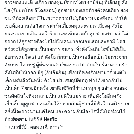
ราวของแม่เลี้ยงเดี่ยว ยองซุน (รับบทโดย รามีรัน) ที่เลี้ยงดู คัง
โฮ (รับบทโดย อีโดฮยอน) ลูกชายของเธอด้วยตัวคนเดียว ยอง
ซุน ที่ต้องเสียสามีไปเพราะความไม่ยุติธรรมของสังคม ทำให้
เธอต้องสานต่อกิจการฟาร์มเลี้ยงหมูและทุ่มเทเลี้ยงดู คังโฮ
จนเธอกลายเป็น แม่ใจร้าย และเข้มงวดกับลูกชายเพราะว่าไม่
อยากให้ลูกชายต้องโตไปเป็นคนยากจนกับเธอและสามี โดย
หวังจะให้ลูกชายเป็นอัยการ จนกระทั่งคังโฮเติบโตขึ้นได้เป็น
อัยการสมใจแม่ แต่ คังโฮ ก็กลายเป็นคนเลือดเย็น ไม่ต่างจาก
อัยการ โอแทซู ผู้ที่พรากสามีของเธอไป ส่วนในเรื่องความรัก
คังโฮก็ยังหักอก มีจู (อันอึนจิน) เพื่อนที่หลงรักเขามาตั้งแต่ยัง
เด็ก แต่แล้ววันหนึ่ง คังโฮ ประสบอุบัติเหตุ ทำให้เขากลับไป
เป็นเด็ก 7 ขวบอีกครั้ง เขาลืมชีวิตที่ผ่านมาทุก ๆ อย่าง จนยอง
ซุนตัดสินใจที่จะกลายเป็น แม่ดีในแม่ร้าย เพื่อคังโฮอีกครั้ง
เพื่อเลี้ยงดูลูกชายคนเดิมให้กลายเป็นผู้ชายที่มีหัวใจ แต่โอกาส
ครั้งนี้จะยาวนานแค่ไหน และความลับมีอะไรที่คังโฮซ่อนไว้
ต้องติดตามในซีรีส์ Netflix
– แนวซีรี่ย์ : คอมเมดี้, ดราม่า