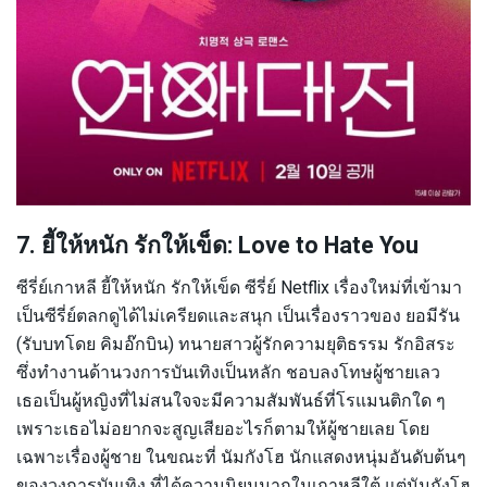
7. ยี้ให้หนัก รักให้เข็ด: Love to Hate You
ซีรี่ย์เกาหลี ยี้ให้หนัก รักให้เข็ด ซีรี่ย์ Netflix เรื่องใหม่ที่เข้ามา
เป็นซีรี่ย์ตลกดูได้ไม่เครียดและสนุก เป็นเรื่องราวของ ยอมีรัน
(รับบทโดย คิมอ๊กบิน) ทนายสาวผู้รักความยุติธรรม รักอิสระ
ซึ่งทำงานด้านวงการบันเทิงเป็นหลัก ชอบลงโทษผู้ชายเลว
เธอเป็นผู้หญิงที่ไม่สนใจจะมีความสัมพันธ์ที่โรแมนติกใด ๆ
เพราะเธอไม่อยากจะสูญเสียอะไรก็ตามให้ผู้ชายเลย โดย
เฉพาะเรื่องผู้ชาย ในขณะที่ นัมกังโฮ นักแสดงหนุ่มอันดับต้นๆ
ของวงการบันเทิง ที่ได้ความนิยมมากในเกาหลีใต้ แต่นัมกังโฮ