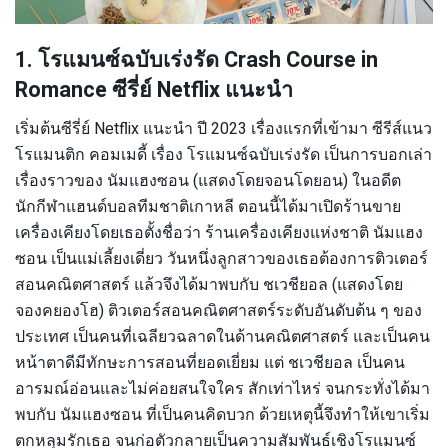
1. โรแมนซ์ฉบับเร่งรัด Crash Course in
Romance ซีรี่ย์ Netflix แนะนำ
เริ่มต้นซีรี่ย์ Netflix แนะนำ ปี 2023 เรื่องแรกที่เข้ามา ซีรีส์แนว
โรแมนติก คอมเมดี้ เรื่อง โรแมนซ์ฉบับเร่งรัด เป็นการบอกเล่า
เรื่องราวของ นัมแฮงซอน (แสดงโดยจอนโดยอน) ในอดีต
นักกีฬาแฮนด์บอลทีมชาติเกาหลี ตอนนี้ได้มาเปิดร้านขาย
เครื่องเคียงโดยเธอตั้งชื่อว่า ร้านเครื่องเคียงแห่งชาติ นัมแฮง
ซอน เป็นแม่เลี้ยงเดี่ยว วันหนึ่งลูกสาวของเธอต้องการติวเตอร์
สอนคณิตศาสตร์ แล้วจึงได้มาพบกับ ชเวชียอล (แสดงโดย
จองคยองโฮ) ติวเตอร์สอนคณิตศาสตร์ระดับอันดับต้น ๆ ของ
ประเทศ เป็นคนที่เฉลียวฉลาดในด้านคณิตศาสตร์ และเป็นคน
หน้าตาดีมีทักษะการสอนที่ยอดเยี่ยม แต่ ชเวชียอล เป็นคน
อารมณ์อ่อนและไม่ค่อยสนใจใคร สักเท่าไหร่ จนกระทั่งได้มา
พบกับ นัมแฮงซอน ที่เป็นคนคิดบวก ด้วยเหตุนี้จึงทำให้เขาเริ่ม
ตกหลุมรักเธอ จนก่อตัวกลายเป็นความสัมพันธ์เชิงโรแมนซ์