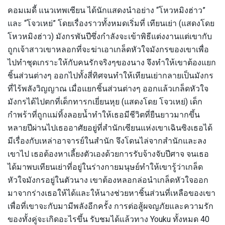
คอมเมดี้ แนวเทพเซียน ได้นักแสดงนำอย่าง “โหวหมิงฮ่าว”
และ “โจวเหย่” โดยเรื่องราวทั้งหมดเริ่มที่ เทียนเย่า (แสดงโดย
โหวหมิงฮ่าว) มังกรพันปีซึ่งกำลังจะเข้าพิธีแต่งงานแต่เขากับ
ถูกเจ้าสาวเขาหลอกที่จะฆ่าเอาเกล็ดหัวใจมังกรของเขาเพื่อ
ไปทำชุดเกราะให้กับคนรักจริงๆของนาง จึงทำให้เขาต้องแยก
ชิ้นส่วนต่างๆ ออกไปทั้งสี่ทิศจนทำให้เทียนเย่ากลายเป็นมังกร
ที่ไร้พลังวิญญาณ เมื่อแยกชิ้นส่วนต่างๆ ออกแล้วเกล็ดหัวใจ
มังกรได้ไปตกที่เด็กทารกเยี่ยนหุย (แสดงโดย โจวเหย่) เด็ก
กำพร้าที่ถูกแม่ทิ้งลอยน้ำทำให้เธอมีชีวิตที่ยืนยาวมากขึ้น
หลายปีผ่านไปเธออาศัยอยู่ที่สำนักเซียนแห่งเขาเฉินซิงเธอได้
มีเรื่องกับเหล่าอาจารย์ในสำนัก จึงโดนไล่จากสำนักและลง
เขาไป เธอต้องหาเลี้ยงตัวเองด้วยการรับจ้างจับปีศาจ จนเธอ
ได้มาพบเทียนเย่าที่อยู่ในร่างกายมนุษย์ทำให้เขารู้ว่าเกล็ด
หัวใจมังกรอยู่ในตัวนาง เขาต้องหลอกล่อนำเกล็ดหัวใจออก
มาจากร่างเธอให้ได้และให้นางช่วยหาชิ้นส่วนที่เหลือของเขา
เพื่อที่เขาจะกับมามีพลังอีกครั้ง การต่อสู้ผจญภัยและความรัก
ของทั้งคู่จะเกิดอะไรขึ้น รับชมได้แล้วทาง Youku ทั้งหมด 40