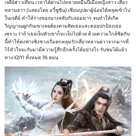
เจดีย์ฮ่าวเทียน เวลาได้ผ่านไปหลายหมื่นปีเมื่อหญิงสาว เสี่ยว
หลานฮวา (แสดงโดย อวี๋ซูซิน) เซียนบุปผาผู้น้อยได้หลุดเข้าไป
ในเจดีย์ ทำให้ร่างของนางสลับกับจอมมาร จนทำให้เกิด
วิญญาณผูกกันเขาเลยต้องตามติดเธอและคอยปกป้องเธอ
เพราะว่าถ้าเธอเจ็บตัวเขาก็จะเจ็บไปด้วย ด้วยความใกล้ชิดกัน
นี้ทำให้ตงฟางชิงชางเริ่มตกหลุมรักเสี่ยวหลานฮวาจากมารที่
ไร้หัวใจจะกับมามีความรู้สึกอีกครั้งได้อย่างไร รับชมได้แล้ว
ทาง iQIYI ทั้งหมด 36 ตอน