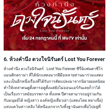
6. ห้วงคำนึง ดวงใจนิรันดร์ Lost You Forever
ห้วงคำนึง ดวงใจนิรันดร์ : Lost You Forever ซีรี่ย์แฟนตาซีโร
แมนติกดราม่า ที่ได้นักแสดงมากฝีมือหลายท่านมาร่วมแสดง
และเป็นอีกหนึ่งเรื่องที่ได้รับการดัดแปลงมาจากนิยายยอดนิยม
ทำให้เหล่าคนดูตั้งตารอดูตั้งแต่ยังไม่ออนแอร์กันเลยก็ว่าได้
เป็นเรื่องราวสมัยบรรพกาล ทั้งเทพ ปีศาจสามารถอยู่ร่วมกัน
กับมนุษย์ได้ หญิงสาว องค์หญิงเสี่ยวเย่า (แสดงโดย หยางจื่อ)
แห่งแคว้นห่าวหลิง ได้หนีออกจากวังทิ้งฐานันดรเพื่อไปอยู่ที่