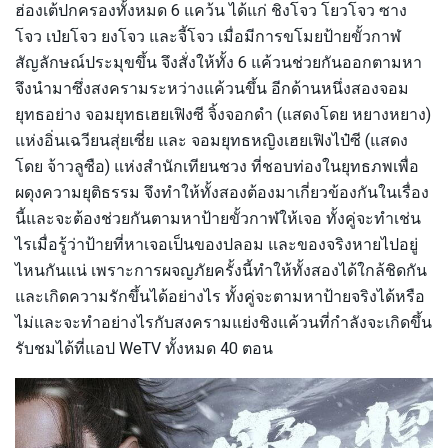
ฮ่องเต้ปกครองทั้งหมด 6 แคว้น ได้แก่ ชิงโจว โยวโจว ซาง
โจว เป่ยโจว ยงโจว และจี้โจว เมื่อมีการขโมยป้ายขั้วกาฬ
สัญลักษณ์ประมุขขึ้น จึงสั่งให้ทั้ง 6 แค้วนช่วยกันออกตามหา
จึงนำมาซึ่งสงครามระหว่างแค้วนขึ้น อีกด้านหนึ่งสองจอม
ยุทธอย่าง จอมยุทธเฮยเฟิงซี จิ้งจอกดำ (แสดงโดย หยางหยาง)
แห่งอิ่นเฉวียนสุ่ยเซี่ย และ จอมยุทธหญิงเฮยเฟิงไป๋ซี (แสดง
โดย จ้าวลูซือ) แห่งสำนักเทียนชวง ที่ชอบท่องในยุทธภพเพื่อ
ผดุงความยุติธรรม จึงทำให้ทั้งสองต้องมาเกี่ยวข้องกันในเรื่อง
นี้และจะต้องช่วยกันตามหาป้ายขั้วกาฬให้เจอ ทั้งคู่จะทำเช่น
ไรเมื่อรู้ว่าป้ายที่หาเจอเป็นของปลอม และของจริงหายไปอยู่
ไหนกันแน่ เพราะการผจญภัยครั้งนี้ทำให้ทั้งสองได้ใกล้ชิดกัน
และเกิดความรักขึ้นได้อย่างไร ทั้งคู่จะตามหาป้ายจริงได้หรือ
ไม่และจะทำอย่างไรกับสงครามแย่งชิงแค้วนที่กำลังจะเกิดขึ้น
รับชมได้ที่แอป WeTV ทั้งหมด 40 ตอน