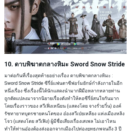
10. ดาบพิฆาตกลางหิมะ Sword Snow Stride
มาต่อกันที่เรื่องสุดท้ายอย่างเรื่อง ดาบพิฆาตกลางหิมะ :
Sword Snow Stride ซีรี่ย์แฟนตาซีฟอร์มยักษ์กำลังภายในอีก
หนึ่งเรื่อง ซึ่งเรื่องนี้ได้นักแสดงนำมากฝีมือหลากหลายท่าน
ถูกดัดแปลงมาจากนิยายเรื่องดังทำให้คอซีรี่ย์สนใจกันมาก
โดยเรื่องราวของ สวีเฟิ่งเหนียน (แสดงโดย จางรั่วยวิ๋น) องค์
รัชทายาทบุตรชายคนโตของ อ๋องสวีเป่ยเหลียง แห่งเมืองหลิง
โจว (แสดงโดย สวีเฟิง) ผู้มีชื่อเสียงเรื่องเสเพล ไม่เอาไหน
ทำให้ท่านอ๋องต้องส่งออกจากเมืองไปท่องยุทธภพจนถึง 3 ปี