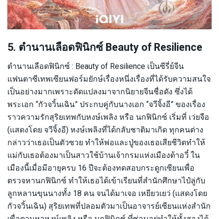
5. ตำนานเลือดฟินิกซ์ Beauty of Resilience
ตำนานเลือดฟินิกซ์ : Beauty of Resilience เป็นซีรี่ย์จีน
แฟนตาซีเทพเซียนฟอร์มยักษ์เรื่องหนึ่งเรื่องที่ได้รับความสนใจ
เป็นอย่างมากเพราะดัดแปลงมาจากนิยายจีนชื่อดัง ซึ่งได้
พระเอก “กัวจวิ้นเฉิน” ประกบคู่กับนางเอก “จวีจิ้งอี” ของเรื่อง
ราวความรักสุริยเทพกับหงษ์เพลิง หรือ นกฟินิกซ์ เริ่มที่ เว่ยจือ
(แสดงโดย จวีจิ้งอี) หงษ์เพลิงที่ได้กลับชาติมาเกิด ทุกคนต่าง
กล่าวว่าเธอเป็นตัวซวย ทำให้พ่อและปู่ของเธอเสียชีวิตทำให้
แม่กับเธอต้องมาเป็นสาวใช้บ้านเจ้ากรมแห่งเมืองต้าอวี๋ ใน
เมืองนี้เมื่อมีอายุครบ 16 ปีจะต้องทดสอบกระดูกเซียนเพื่อ
ตรวจหานกฟินิกซ์ ทำให้เธอได้เข้าเรียนที่สำนักศึกษาไป๋ลู่กับ
ลูกหลานขุนนางทั้ง 18 คน จนได้มาเจอ เหยียวเยว่ (แสดงโดย
กัวจวิ้นเฉิน) สุริยเทพที่ปลอมตัวมาเป็นอาจารย์เซียนแห่งสำนัก
เพื่อตามหาหงษ์เพลิง หรือ นกฟินิกซ์ ที่ซ่อนอยู่ทำให้ทั้งสองได้