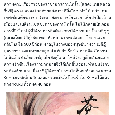
ความตาย เรื่องราวของราชามารถานไถจิ้น (แสดงโดย หลัวอ
วิ๋นซี) ครอบครองโลกด้วยพลังมารที่ยิ่งใหญ่ ทำให้เหล่าแดน
เทพเซียนต้องการกำจัดเขา จึงทำการย้อนเวลาเพื่อปกป้องบ้าน
เมืองและเปลี่ยนโชคชะตาของถานไถจิ้น ไม่ให้กลายเป็นจอม
มารที่ยิ่งใหญ่ ผู้ที่ได้รับภารกิจย้อนเวลาได้กลายมาเป็น หลีซูซู
(แสดงโดย ไป๋ลู่) ธิดาของหัวหน้าพรรคเหิงหยางได้ย้อนเวลา
กลับไปเมื่อ 500 ปีก่อน มาอยู่ในร่างของมนุษย์นามว่า เย่ซีอู้
บุตรสาวของแม่ทัพตระกูลเย่ แต่แล้วเรื่องไม่คาดคิดเมื่อถาน
ไถจิ้นเป็นสามีขอเย่ซีอู้ เมื่อทั้งคู่ได้มาใช้ชีวิตอยู่ด้วยกันจนเกิด
ความรักขึ้น เรื่องราวมากมายจึงได้เกิดขึ้นเธอจะทำเช่นไรกับ
รักต้องห้ามและเมื่อเย่ซีอู้ได้ตายไปถานไถจิ้นจะทำอย่าง ความ
รักของเทพเซียนกับจอมมารจะเป็นไปได้หรือไม่ รับชมได้แล้ว
ทาง Youku ทั้งหมด 40 ตอน