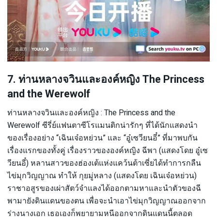
7. ท่านหลางจวินและองค์หญิง The Princess
and the Werewolf
ท่านหลางจวินและองค์หญิง : The Princess and the
Werewolf ซีรี่ย์แฟนตาซีโรแมนติกน่ารักๆ ที่ได้นักแสดงนำ
ของเรื่องอย่าง “เฉินเจ๋อหย่วน” และ “อู๋เซวียนอี๋” ที่มาพบกัน
เรื่องแรกของทั้งคู่ เรื่องราวขององค์หญิง ฉีพา (แสดงโดย อู๋เซ
วียนอี๋) หลานสาวของฮ่องเต้แห่งแคว้นต้าเซี่ยได้ทำการกลืน
ไข่มุกวิญญาณ ทำให้ กุยมู่หลาง (แสดงโดย เฉินเจ๋อหย่วน)
ราชาอสูรของเผ่าสัตว์จำแลงได้ออกตามหาและนำตัวของฉี
พามายังดินแดนของตน เพื่อจะนำเอาไข่มุกวิญญาณออกจาก
ร่างนางเอก เธอเองก็พยายามหนีออกจากดินแดนนี้ตลอด