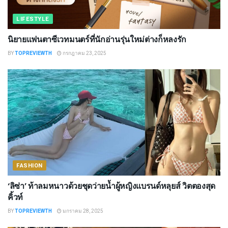
LIFESTYLE
นิยายแฟนตาซีเวทมนตร์ที่นักอ่านรุ่นใหม่ต่างก็หลงรัก
BY
TOPREVIEWTH
กรกฎาคม 23, 2025
FASHION
‘ลิซ่า’ ท้าลมหนาวด้วยชุดว่ายน้ำผู้หญิงแบรนด์หลุยส์ วิตตองสุด
คิ้วท์
BY
TOPREVIEWTH
มกราคม 28, 2025