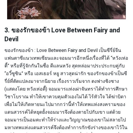
3. ของรักของข้า Love Between Fairy and
Devil
ของรักของข้า : Love Between Fairy and Devil เป็นซีรี่ย์จีน
แฟนตาซีแนวเทพเซียนและจอมมารอีกหนึ่งเรื่องที่ได้ “หวังเห่อ
ตี้” หรือที่รู้จักกันในชื่อ ดีแลนหวัง สุดหล่อมาประประกบคู่กับ
“อวี๋ซูซิน” หรือ เอสเธอร์ หยู สาวสุดน่ารัก ของรักของข้าเป็นซี
รี่ย์ที่ดัดแปลงมาจากนิยาย เรื่องราวเริ่มจาก ตงฟางชิงชาง
(แสดงโดย หวังเห่อตี้) จอมมารแห่งเผ่าจันทราได้ทำการศึกษา
วิชาโบราณ ทำให้เขาควบคุมตัวเองไม่ได้ ไร้หัวใจ ได้ฆ่าบิดา
เพื่อไม่ให้เกิดหายนะไปมากกว่านี้ทำให้เทพแห่งสงครามของ
แดนสวรรค์ได้หยุดยั้งจอมมารจึงต้องตายไปกับเขา แต่ด้วย
จอมมารเป็นอมตะทำให้ร่างและวิญญาณของเขาไม่สลายไป
มหาเทพแห่งแดนสวรรค์จึงต้องทำการกักขังร่างของเขาไว้ใน