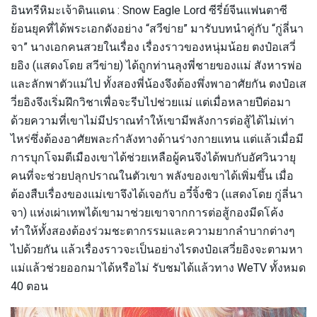
อินทรีหิมะเจ้าดินแดน : Snow Eagle Lord ซีรี่ย์จีนแฟนตาซี
ย้อนยุคที่ได้พระเอกดังอย่าง “สวีข่าย” มารับบทนำคู่กับ “กู่ลี่นา
จา” นางเอกคนสวยในเรื่อง เรื่องราวของหนุ่มน้อย ตงป๋อเสวี่
ยอิง (แสดงโดย สวีข่าย) ได้ถูกท่านลุงพี่ชายของแม่ สังหารพ่อ
และลักพาตัวแม่ไป ทั้งสองพี่น้องจึงต้องพึ่งพาอาศัยกัน ตงป๋อเส
วี่ยอิงจึงเริ่มฝึกวิชาเพื่อจะรีบไปช่วยแม่ แต่เมื่อหลายปีต่อมา
ด้วยความที่เขาไม่มีปราณทำให้เขามีพลังการต่อสู้ได้ไม่เท่า
ไหร่ซึ่งต้องอาศัยพละกำลังทางด้านร่างกายแทน แต่แล้วเมื่อมี
การบุกโจมตีเมืองเขาได้ช่วยเหลือผู้คนจึงได้พบกับอัศวินวายุ
คนที่จะช่วยปลุกปราณในตัวเขา พลังของเขาได้เพิ่มขึ้น เมื่อ
ต้องสืบเรื่องของแม่เขาจึงได้เจอกับ อวี๋จิ้งชิว (แสดงโดย กู่ลี่นา
จา) แห่งเผ่าเทพได้เขามาช่วยเขาจากการต่อสู้กองมีดโค้ง
ทำให้ทั้งสองต้องร่วมชะตากรรมและความยากลำบากต่างๆ
ไปด้วยกัน แล้วเรื่องราวจะเป็นอย่างไรตงป๋อเสวี่ยอิงจะตามหา
แม่แล้วช่วยออกมาได้หรือไม่ รับชมได้แล้วทาง WeTV ทั้งหมด
40 ตอน