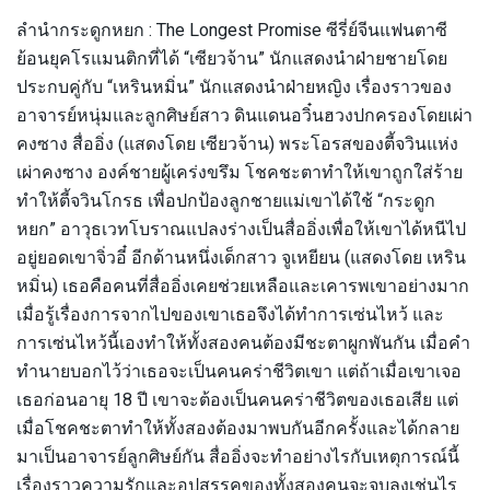
ลำนำกระดูกหยก : The Longest Promise ซีรี่ย์จีนแฟนตาซี
ย้อนยุคโรแมนติกที่ได้ “เซียวจ้าน” นักแสดงนำฝ่ายชายโดย
ประกบคู่กับ “เหรินหมิ่น” นักแสดงนำฝ่ายหญิง เรื่องราวของ
อาจารย์หนุ่มและลูกศิษย์สาว ดินแดนอวิ๋นฮวงปกครองโดยเผ่า
คงซาง สื่ออิ่ง (แสดงโดย เซียวจ้าน) พระโอรสของตี้จวินแห่ง
เผ่าคงซาง องค์ชายผู้เคร่งขรึม โชคชะตาทำให้เขาถูกใส่ร้าย
ทำให้ตี้จวินโกรธ เพื่อปกป้องลูกชายแม่เขาได้ใช้ “กระดูก
หยก” อาวุธเวทโบราณแปลงร่างเป็นสื่ออิ่งเพื่อให้เขาได้หนีไป
อยู่ยอดเขาจิ่วอี๋ อีกด้านหนึ่งเด็กสาว จูเหยียน (แสดงโดย เหริน
หมิ่น) เธอคือคนที่สื่ออิ่งเคยช่วยเหลือและเคารพเขาอย่างมาก
เมื่อรู้เรื่องการจากไปของเขาเธอจึงได้ทำการเซ่นไหว้ และ
การเซ่นไหว้นี้เองทำให้ทั้งสองคนต้องมีชะตาผูกพันกัน เมื่อคำ
ทำนายบอกไว้ว่าเธอจะเป็นคนคร่าชีวิตเขา แต่ถ้าเมื่อเขาเจอ
เธอก่อนอายุ 18 ปี เขาจะต้องเป็นคนคร่าชีวิตของเธอเสีย แต่
เมื่อโชคชะตาทำให้ทั้งสองต้องมาพบกันอีกครั้งและได้กลาย
มาเป็นอาจารย์ลูกศิษย์กัน สื่ออิ่งจะทำอย่างไรกับเหตุการณ์นี้
เรื่องราวความรักและอุปสรรคของทั้งสองคนจะจบลงเช่นไร