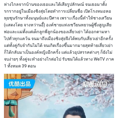
ห่างไกลจากบ้านของเธอและได้เสียรูปลักษณ์ จนเธอมาตั้ง
รกรากอยู่ในเมืองชิงสุ่ยโดยทำการเปลี่ยนชื่อ เปิดโรงหมอหอ
หุยชุนรักษาทั้งมนุษย์และปีศาจ เพราะเรื่องนี้ทำให้ชางเสวียน
(แสดงโดย จางหว่านอี้) องค์ชายแห่งเซวียนหยวนผู้ซึ่งสูญเสีย
พ่อและแม่ตั้งแต่เด็กลูกพี่ลูกน้องของเสี่ยวเย่า ได้ออกตามหา
ไปทั่วทุกแคว้น จนมาถึงเมืองชิงสุ่ยจึงได้พบกับเสี่ยวเย่าอีกครั้ง
แต่ทั้งคู่กับจำกันไม่ได้ จนเกิดเรื่องขึ้นมากมายสุดท้ายเสี่ยวเย่า
ก็ได้กลับมาเป็นองค์หญิงอีกครั้ง แต่แล้วอุปสรรคต่างๆ ก็ยังไม่
จบง่ายๆ ทั้งคู่จะทำอย่างไรต่อไป รับชมได้แล้วทาง WeTV ภาค
1 ทั้งหมด 39 ตอน