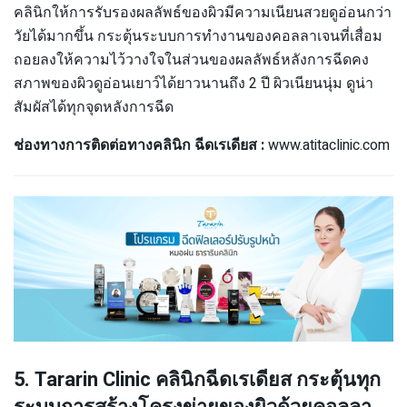
คลินิกให้การรับรองผลลัพธ์ของผิวมีความเนียนสวยดูอ่อนกว่า
วัยได้มากขึ้น กระตุ้นระบบการทำงานของคอลลาเจนที่เสื่อม
ถอยลงให้ความไว้วางใจในส่วนของผลลัพธ์หลังการฉีดคง
สภาพของผิวดูอ่อนเยาว์ได้ยาวนานถึง 2 ปี ผิวเนียนนุ่ม ดูน่า
สัมผัสได้ทุกจุดหลังการฉีด
ช่องทางการติดต่อทางคลินิก ฉีดเรเดียส :
www.atitaclinic.com
5. Tararin Clinic คลินิกฉีดเรเดียส กระตุ้นทุก