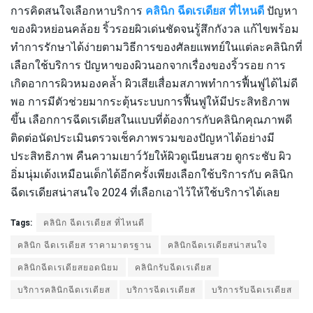
การคิดสนใจเลือกหาบริการ
คลินิก ฉีดเรเดียส ที่ไหนดี
ปัญหา
ของผิวหย่อนคล้อย ริ้วรอยผิวเด่นชัดจนรู้สึกกังวล แก้ไขพร้อม
ทำการรักษาได้ง่ายตามวิธีการของศัลยแพทย์ในแต่ละคลินิกที่
เลือกใช้บริการ ปัญหาของผิวนอกจากเรื่องของริ้วรอย การ
เกิดอาการผิวหมองคล้ำ ผิวเสียเสื่อมสภาพทำการฟื้นฟูได้ไม่ดี
พอ การมีตัวช่วยมากระตุ้นระบบการฟื้นฟูให้มีประสิทธิภาพ
ขึ้น เลือกการฉีดเรเดียสในแบบที่ต้องการกับคลินิกคุณภาพดี
ติดต่อนัดประเมินตรวจเช็คภาพรวมของปัญหาได้อย่างมี
ประสิทธิภาพ คืนความเยาว์วัยให้ผิวดูเนียนสวย ดูกระชับ ผิว
อิ่มนุ่มเด้งเหมือนเด็กได้อีกครั้งเพียงเลือกใช้บริการกับ คลินิก
ฉีดเรเดียสน่าสนใจ 2024 ที่เลือกเอาไว้ให้ใช้บริการได้เลย
Tags:
คลินิก ฉีดเรเดียส ที่ไหนดี
คลินิก ฉีดเรเดียส ราคามาตรฐาน
คลินิกฉีดเรเดียสน่าสนใจ
คลินิกฉีดเรเดียสยอดนิยม
คลินิกรับฉีดเรเดียส
บริการคลินิกฉีดเรเดียส
บริการฉีดเรเดียส
บริการรับฉีดเรเดียส